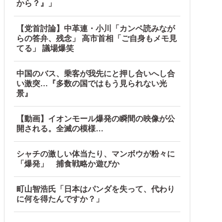
から？』」
【党首討論】中革連・小川「カンペ読みなが
らの答弁、残念」 高市首相「ご自身もメモ見
てる」 議場爆笑
中国のバス、乗客が我先にと押し合いへし合
い激突…『多数の国ではもう見られない光
景』
【動画】イオンモール爆発の瞬間の映像が公
開される。全滅の模様…
シャチの激しい体当たり、マンボウが粉々に
「爆発」 捕食戦略か遊びか
町山智浩氏「日本はパンダを失って、代わり
に何を得たんですか？」