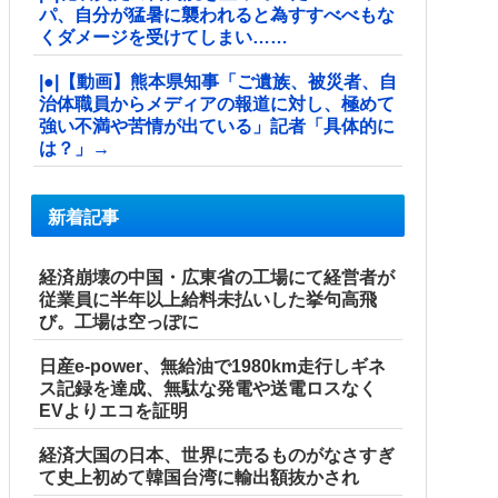
パ、自分が猛暑に襲われると為すすべべもな
くダメージを受けてしまい……
|●|【動画】熊本県知事「ご遺族、被災者、自
治体職員からメディアの報道に対し、極めて
強い不満や苦情が出ている」記者「具体的に
は？」→
新着記事
経済崩壊の中国・広東省の工場にて経営者が
従業員に半年以上給料未払いした挙句高飛
び。工場は空っぽに
日産e-power、無給油で1980km走行しギネ
ス記録を達成、無駄な発電や送電ロスなく
EVよりエコを証明
経済大国の日本、世界に売るものがなさすぎ
て史上初めて韓国台湾に輸出額抜かされ