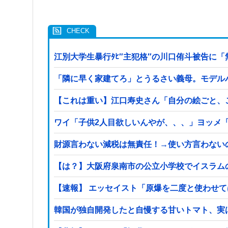
江別大学生暴行ﾀﾋ″主犯格″の川口侑斗被告に「
「隣に早く家建てろ」とうるさい義母。モデル
【これは重い】江口寿史さん「自分の絵ごと、
ワイ「子供2人目欲しいんやが、、、」ヨッメ
財源言わない減税は無責任！→使い方言わない
【は？】大阪府泉南市の公立小学校でイスラム
【速報】 エッセイスト「原爆を二度と使わせ
韓国が独自開発したと自慢する甘いトマト、実