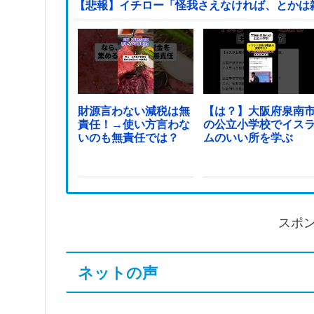
【悲報】イチロー「怪我さえなければ、とかは
財源言わない減税は無
【は？】大阪府泉南
責任！→使い方言わな
の公立小学校でイス
いのも無責任では？
ムのいい所を学ぶ
スポ
ネットの声