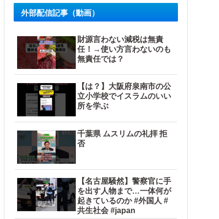
外部配信記事（動画）
財源言わない減税は無責
任！→使い方言わないのも
無責任では？
【は？】大阪府泉南市の公
立小学校でイスラムのいい
所を学ぶ
千葉県 ムスリムの礼拝 拒
否
【名古屋騒然】警察官に手
を出す人物まで…一体何が
起きているのか #外国人 #
共生社会 #japan