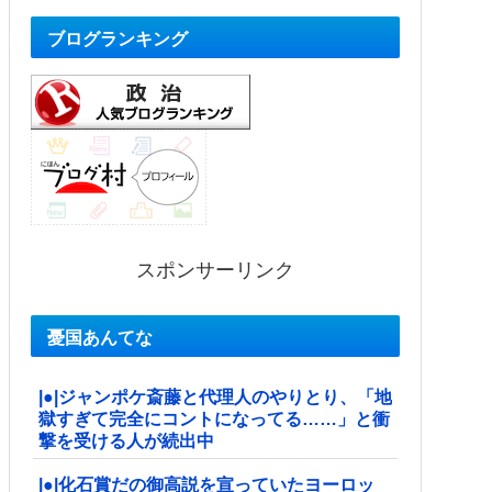
ブログランキング
スポンサーリンク
憂国あんてな
|●|ジャンポケ斎藤と代理人のやりとり、「地
獄すぎて完全にコントになってる……」と衝
撃を受ける人が続出中
|●|化石賞だの御高説を宣っていたヨーロッ