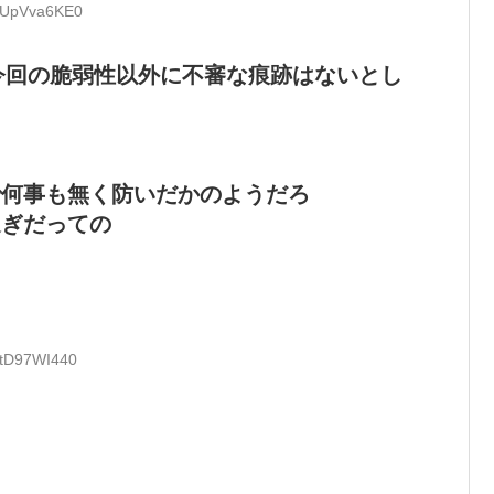
D:UpVva6KE0
今回の脆弱性以外に不審な痕跡はないとし
で何事も無く防いだかのようだろ
過ぎだっての
:tD97WI440