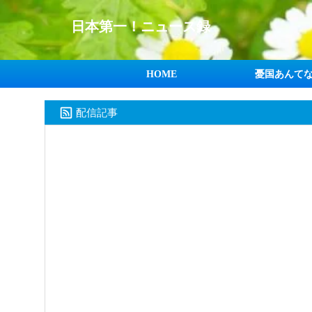
日本第一！ニュース録
HOME
憂国あんて
配信記事