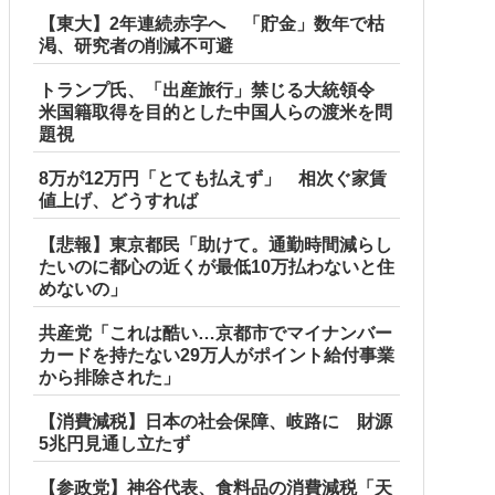
【東大】2年連続赤字へ 「貯金」数年で枯
渇、研究者の削減不可避
トランプ氏、「出産旅行」禁じる大統領令
米国籍取得を目的とした中国人らの渡米を問
題視
8万が12万円「とても払えず」 相次ぐ家賃
値上げ、どうすれば
【悲報】東京都民「助けて。通勤時間減らし
たいのに都心の近くが最低10万払わないと住
めないの」
共産党「これは酷い…京都市でマイナンバー
カードを持たない29万人がポイント給付事業
から排除された」
【消費減税】日本の社会保障、岐路に 財源
5兆円見通し立たず
【参政党】神谷代表、食料品の消費減税「天