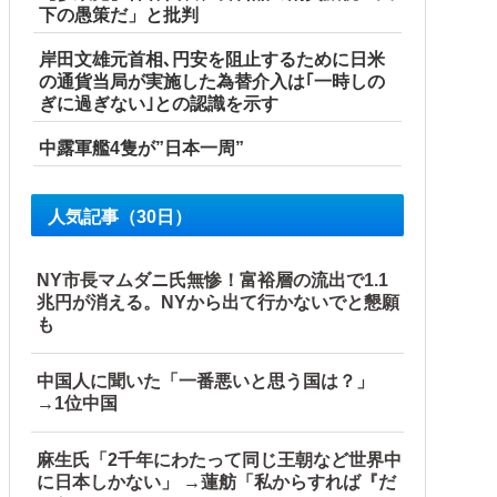
下の愚策だ」と批判
岸田文雄元首相､円安を阻止するために日米
の通貨当局が実施した為替介入は｢一時しの
ぎに過ぎない｣との認識を示す
中露軍艦4隻が”日本一周”
ので…旦那が放った「一言」に義母オロオロｗｗ←嫌味を逆手
人気記事（30日）
NY市長マムダニ氏無惨！富裕層の流出で1.1
兆円が消える。NYから出て行かないでと懇願
も
中国人に聞いた「一番悪いと思う国は？」
→1位中国
ロック
て大問題にw
麻生氏「2千年にわたって同じ王朝など世界中
に日本しかない」 →蓮舫「私からすれば『だ