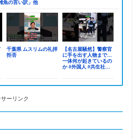
雑魚の言い訳」他
市
千葉県 ムスリムの礼拝
【名古屋騒然】警察官
ラ
拒否
に手を出す人物まで…
一体何が起きているの
か #外国人 #共生社会
#japan
ンサーリンク