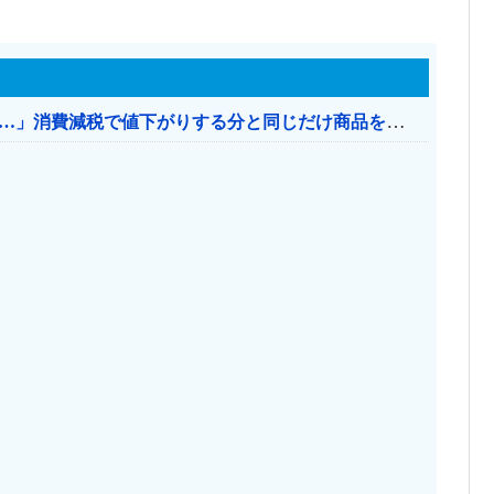
【消費税率1％】 「下げるのが筋なんですけど…」消費減税で値下がりする分と同じだけ商品を値上げして店頭価格を変えない店も