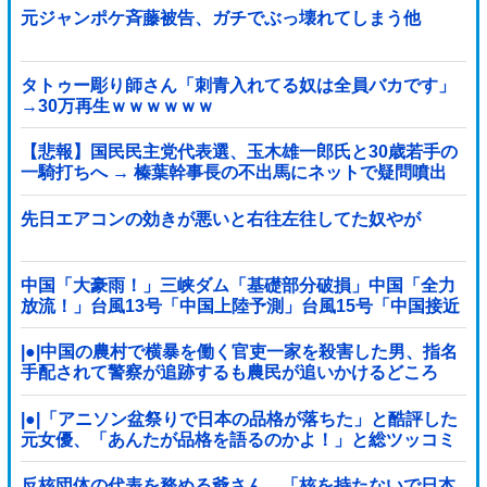
元ジャンポケ斉藤被告、ガチでぶっ壊れてしまう他
タトゥー彫り師さん「刺青入れてる奴は全員バカです」
→30万再生ｗｗｗｗｗｗ
【悲報】国民民主党代表選、玉木雄一郎氏と30歳若手の
一騎打ちへ → 榛葉幹事長の不出馬にネットで疑問噴出
ｗｗｗｗｗｗｗｗｗｗｗｗｗｗｗ
先日エアコンの効きが悪いと右往左往してた奴やが
中国「大豪雨！」三峡ダム「基礎部分破損」中国「全力
放流！」台風13号「中国上陸予測」台風15号「中国接近
（画像」中国「台風同時上陸！（穀物生産が壊滅危機」
→
|●|中国の農村で横暴を働く官吏一家を殺害した男、指名
手配されて警察が追跡するも農民が追いかけるどころ
か……
|●|「アニソン盆祭りで日本の品格が落ちた」と酷評した
元女優、「あんたが品格を語るのかよ！」と総ツッコミ
を食らってしまい……
反核団体の代表を務める爺さん、「核を持たないで日本