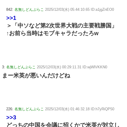
842:
名無しどんぶらこ
2025/12/03(水) 05:44:10.65 ID:a1jgZnEO0
>>1
＞「中ソなど第2次世界大戦の主要戦勝国」
↑お前ら当時はモブキャラだったろw
3:
名無しどんぶらこ
2025/12/03(水) 00:29:11.31 ID:wjWlVKKN0
まー米英が悪いんだけどね
226:
名無しどんぶらこ
2025/12/03(水) 01:46:32.18 ID:h7yRiQP50
>>3
どっちの中国を会議に招くかで米英が対立し