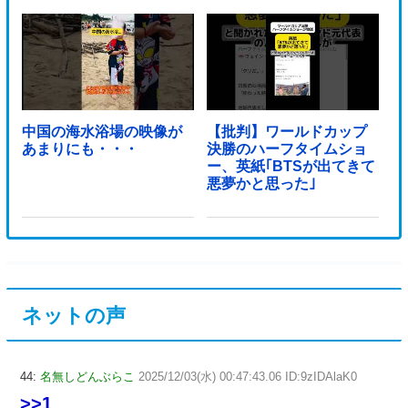
中国の海水浴場の映像が
【批判】ワールドカップ
あまりにも・・・
決勝のハーフタイムショ
ー、英紙｢BTSが出てきて
悪夢かと思った｣
ネットの声
44:
名無しどんぶらこ
2025/12/03(水) 00:47:43.06 ID:9zIDAlaK0
>>1