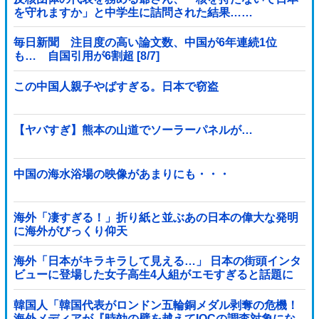
を守れますか」と中学生に詰問された結果……
毎日新聞 注目度の高い論文数、中国が6年連続1位
も… 自国引用が6割超 [8/7]
この中国人親子やばすぎる。日本で窃盗
【ヤバすぎ】熊本の山道でソーラーパネルが…
中国の海水浴場の映像があまりにも・・・
海外「凄すぎる！」折り紙と並ぶあの日本の偉大な発明
に海外がびっくり仰天
海外「日本がキラキラして見える…」 日本の街頭インタ
ビューに登場した女子高生4人組がエモすぎると話題に
韓国人「韓国代表がロンドン五輪銅メダル剥奪の危機！
海外メディアが『時効の壁を越えてIOCの調査対象にな