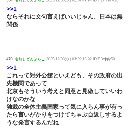
354:
名無しどんぶらこ
2025/12/03(水) 02:34:47.94 ID:HyVY97Xz0
>>1
ならそれに文句言えばいいじゃん、日本は無
関係
470:
名無しどんぶらこ
2025/12/03(水) 03:29:16.92 ID:EDxjqly50
>>1
これって対外公館といえども、その政府の出
先機関であって
北京もそういう考えと同意と見做していいわ
けなのかな
独裁の全体主義国家って気に入らん事が有っ
たら言いがかりをつけてちゃぶ台返しするよ
うな発言するんだね