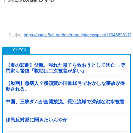
引用元:
https://asahi.5ch.net/test/read.cgi/newsplus/1764689317/
【夏の悲劇】父親、溺れた息子を救おうとしてﾀﾋ亡 →専
門家も警鐘「救助は二次被害が多い」
【動画】急病人？横須賀の国道16号でおかしな事故が撮
影される。
中国、三峡ダムが全開放流。長江流域で深刻な洪水被害
移民反対派に聞きたいんやが