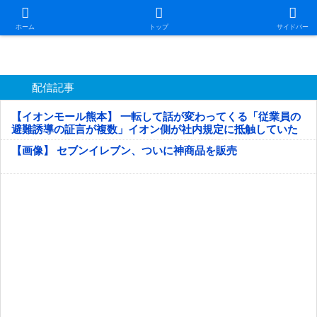
日本第一！ニュース録
ホーム
トップ
サイドバー
配信記事
【イオンモール熊本】 一転して話が変わってくる「従業員の
避難誘導の証言が複数」イオン側が社内規定に抵触していた
疑い
【画像】 セブンイレブン、ついに神商品を販売