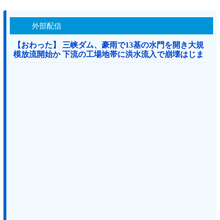
外部配信
【おわった】 三峡ダム、豪雨で13基の水門を開き大規
模放流開始か 下流の工場地帯に洪水流入で崩壊はじま
る