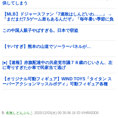
供してしまう
【MLB】ドジャースファン「7連敗はしんどいわ……」 →
「まだまだ7.5ゲーム差もあるんだぞ」「毎年暑い季節に負
けることが増えるけど結局10月には勝って終わるんだよ」
この中国人親子やばすぎる。日本で窃盗
【ヤバすぎ】熊本の山道でソーラーパネルが…
|●|【速報】赤旗配達中の共産党市議７８歳のじいさん、左
に寄りすぎたか車で民家当て逃げ
【オリジナル可動フィギュア】WIND TOYS「タイタン ス
ーパーアクションマッスルボディ」可動フィギュア各種
【予約開始】
5:
名無しどんぶらこ
2025/12/03(水) 00:30:06.16 ID:VIHRi5DD0