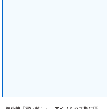
海外勢「買い越し」、アベノミクス期に匹