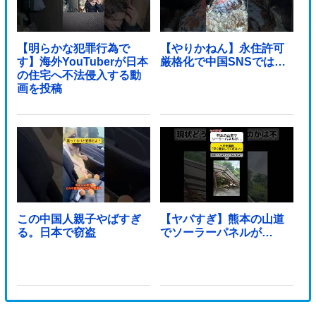
【明らかな犯罪行為で
【やりかねん】永住許可
す】海外YouTuberが日本
厳格化で中国SNSでは…
の住宅へ不法侵入する動
画を投稿
この中国人親子やばすぎ
【ヤバすぎ】熊本の山道
る。日本で窃盗
でソーラーパネルが…