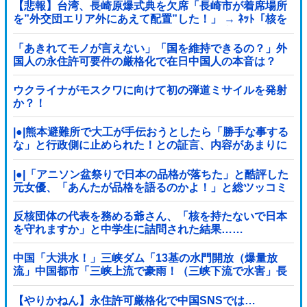
【悲報】台湾、長崎原爆式典を欠席「長崎市が着席場所
を”外交団エリア外にあえて配置”した！」 → ﾈｯﾄ「核を
持つ中国に屈指した！」「失礼すぎ」「台湾は筋通し
た！」ｗｗｗｗｗ
「あきれてモノが言えない」「国を維持できるの？」外
国人の永住許可要件の厳格化で在日中国人の本音は？
ウクライナがモスクワに向けて初の弾道ミサイルを発射
か？！
|●|熊本避難所で大工が手伝おうとしたら「勝手な事する
な」と行政側に止められた！との証言、内容があまりに
胡散臭すぎた結果……
|●|「アニソン盆祭りで日本の品格が落ちた」と酷評した
元女優、「あんたが品格を語るのかよ！」と総ツッコミ
を食らってしまい……
反核団体の代表を務める爺さん、「核を持たないで日本
を守れますか」と中学生に詰問された結果……
中国「大洪水！」三峡ダム「13基の水門開放（爆量放
流」中国都市「三峡上流で豪雨！（三峡下流で水害」長
江と黄河「同時氾濫危機」台風13号「中国本土...
【やりかねん】永住許可厳格化で中国SNSでは…