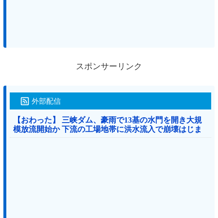
スポンサーリンク
外部配信
【おわった】 三峡ダム、豪雨で13基の水門を開き大規
模放流開始か 下流の工場地帯に洪水流入で崩壊はじま
る