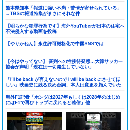
代表（85）も中学生に「核を持たないで日本...
熊本県知事「報道に強い不満・苦情が寄せられている」
→TBSの報道特集がまさにそれな件
【明らかな犯罪行為です】海外YouTuberが日本の住宅へ
不法侵入する動画を投稿
【やりかねん】永住許可厳格化で中国SNSでは…
【今はやってない】 審判への性接待疑惑…大韓サッカー
協会が声明「現在は一切発生していない」
「I’ll be back が言えないので I will be back にさせてほ
しい」映画史に残る決め台詞、本人は変更を頼んでいた
海外F1記者「ホンダは2027年もしくは2028年のはじめ
にはF1で再びトップに戻れると確信」他