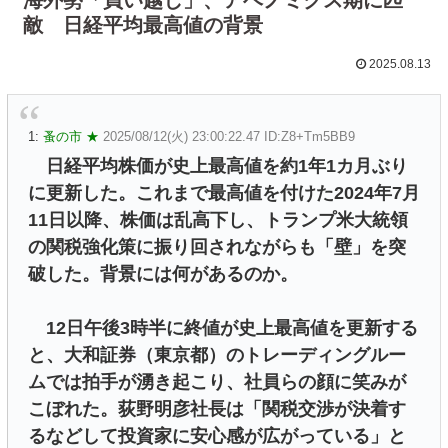
敵 日経平均最高値の背景
2025.08.13
1:
蚤の市 ★
2025/08/12(火) 23:00:22.47 ID:Z8+Tm5BB9
日経平均株価が史上最高値を約1年1カ月ぶり
に更新した。これまで最高値を付けた2024年7月
11日以降、株価は乱高下し、トランプ米大統領
の関税強化策に振り回されながらも「壁」を突
破した。背景には何があるのか。
12日午後3時半に終値が史上最高値を更新する
と、大和証券（東京都）のトレーディングルー
ムでは拍手が湧き起こり、社員らの顔に笑みが
こぼれた。荻野明彦社長は「関税交渉が決着す
るなどして投資家に安心感が広がっている」と