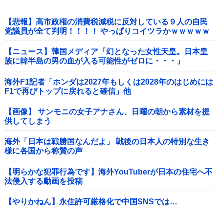
【悲報】高市政権の消費税減税に反対している９人の自民
党議員が全て判明！！！！ やっぱりコイツラかｗｗｗｗｗ
【ニュース】韓国メディア「幻となった女性天皇。日本皇
族に韓半島の男の血が入る可能性がゼロに・・・」
海外F1記者「ホンダは2027年もしくは2028年のはじめには
F1で再びトップに戻れると確信」他
【画像】 サンモニの女子アナさん、日曜の朝から素材を提
供してしまう
海外「日本は戦勝国なんだよ」 戦後の日本人の特別な生き
様に各国から称賛の声
【明らかな犯罪行為です】海外YouTuberが日本の住宅へ不
法侵入する動画を投稿
【やりかねん】永住許可厳格化で中国SNSでは…