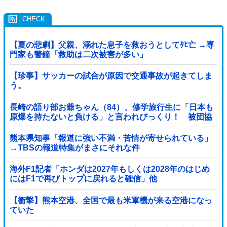
【夏の悲劇】父親、溺れた息子を救おうとしてﾀﾋ亡 →専
門家も警鐘「救助は二次被害が多い」
【珍事】サッカーの試合が原因で交通事故が起きてしま
う。
長崎の語り部お爺ちゃん（84）、修学旅行生に「日本も
原爆を持たないと負ける」と言われびっくり！ 被団協
代表（85）も中学生に「核を持たないで日本...
熊本県知事「報道に強い不満・苦情が寄せられている」
→TBSの報道特集がまさにそれな件
海外F1記者「ホンダは2027年もしくは2028年のはじめ
にはF1で再びトップに戻れると確信」他
【衝撃】熊本空港、全国で最も米軍機が来る空港になっ
ていた