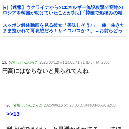
|●|【速報】ウクライナからのエネルギー施設攻撃で窮地の
ロシアを韓国が助けていたことが判明「韓国で船積みの精
製油3万トンがロシア行き」
スッポン解体動画を見る彼女「美味しそう♪」→俺「生きた
まま捌かれて可哀想だろ！サイコパスか？」←お前らどっ
ち？
13:
名無しどんぶらこ
2025/08/12(火) 23:03:41.71 ID:yrTMnzLq0
円高にはならないと見られてんね
26:
名無しどんぶらこ
2025/08/12(火) 23:08:07.04 ID:N86SCu2C0
>>13