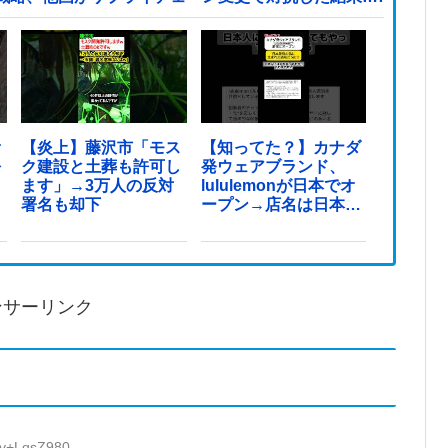
オ
【炎上】藤沢市「モス
【知ってた？】カナダ
を
ク建設と土葬も許可し
発ウェアブランド、
ます」→3万人の反対
lululemonが日本でオ
署名も却下
ープン→店名は日本差
別からできた？
ンサーリンク
:v+LqsZ980