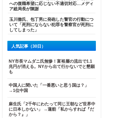
への復職希望に応じない不適切対応…メディ
ア総局長が陳謝
玉川徹氏、包丁男に発砲した警官の行動につ
いて「死刑にならない犯罪を警察官が死刑に
してしまった」
人気記事（30日）
NY市長マムダニ氏無惨！富裕層の流出で1.1
兆円が消える。NYから出て行かないでと懇願
も
中国人に聞いた「一番悪いと思う国は？」
→1位中国
麻生氏「2千年にわたって同じ王朝など世界中
に日本しかない」 →蓮舫「私からすれば『だ
から？』」