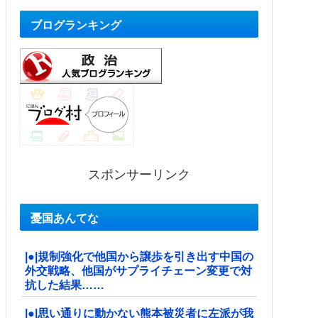
ブログランキング
スポンサーリンク
憂国あんてな
|●|規制強化で他国から譲歩を引き出す中国の
外交戦略、他国がサプライチェーン変更で対
抗した結果……
|●|思い通りに動かない熊本被災者に左派が我