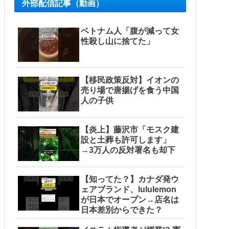
外部配信記事（動画）
ベトナム人「腹が減って女
性殺し山に捨てた」
【移民政策反対】イオンの
売り場で唐揚げを食う中国
人の子供
【炎上】藤沢市「モスク建
設と土葬も許可します」
→3万人の反対署名も却下
【知ってた？】カナダ発ウ
ェアブランド、lululemon
が日本でオープン→店名は
日本差別からできた？