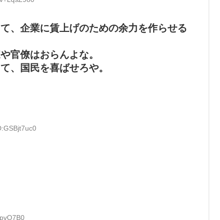
って、企業に賃上げのための余力を作らせる
家や官僚はおらんよな。
って、国民を喜ばせろや。
D:GSBjt7uc0
spvO7B0