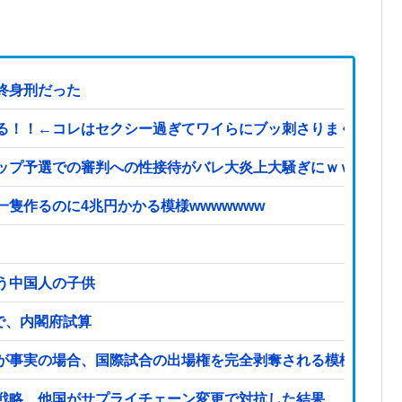
終身刑だった
←コレはセクシー過ぎてワイらにブッ刺さりまくりw w w w w
ップ予選での審判への性接待がバレ大炎上大騒ぎにｗｗｗｗｗ
隻作るのに4兆円かかる模様wwwwwww
う中国人の子供
ンで、内閣府試算
が事実の場合、国際試合の出場権を完全剥奪される模様…（ブ
戦略、他国がサプライチェーン変更で対抗した結果……他