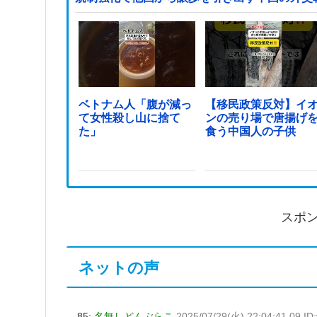
ベトナム人「腹が減っ
【移民政策反対】イ
て女性殺し山に捨て
ンの売り場で唐揚げ
た」
食う中国人の子供
スポ
ネットの声
85:
名無しどんぶらこ
2025/07/29(火) 22:04:41.09 ID