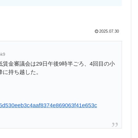
2025.07.30
ok9
賃金審議会は29日午後9時半ごろ、4回目の小
降に持ち越した。
5985d530eeb3c4aaf8374e869063f41e653c