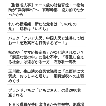
【財務省人事】エース級の財務官僚・一松旬
氏が”異例転出”へ 官邸幹部「協力的でなか
ったから」
れいわ新選組、新たな党名は「いのちの
党」 略称は「いのち」
 w w w w
パヨク「アジア人民、中国人民と連帯して戦
おー！悪政高市を打倒するぞー！」
ｗｗｗ
松のや「ママ応援企画」がなぜ許されない？
「窮屈な世の中」に住む不幸、「尊重し合え
る社会」は遠ざかる一方 石原壮一郎氏
玉川徹、生出演の自民党議員に「全面的に大
賛成、おっしゃる通り」 消費減税への主張
めぐり
ブランドいちご「いちごさん」の苗2000株
盗まれる
ルブル」＝韓国の反応
ＮＨＫ職員が番組出演者から性被害、別職場