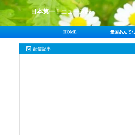
日本第一！ニュース録
HOME
憂国あんて
配信記事