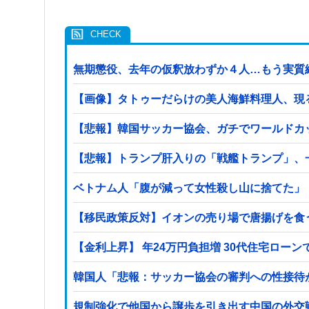
無期懲役、去年の仮釈放わずか４人…もう実質
【画像】タトゥーだらけの美人海鮮料理人、現る！！
【悲報】韓国サッカー協会、ガチでワールドカ
【悲報】トランプ肝入りの「戦艦トランプ」、一
ベトナム人「腹が減って女性殺し山に捨てた」
【移民政策反対】イオンの売り場で唐揚げを食
【金利上昇】 年24万円負担増 30代住宅ロー
韓国人「悲報：サッカー協会の審判への性接待
規制強化で他国から譲歩を引き出す中国の外交