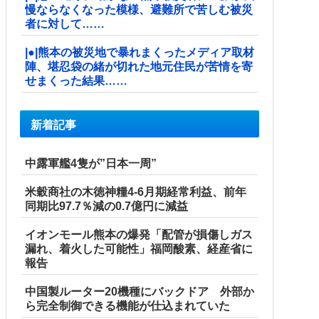
慢ならなくなった模様、避難所で苦しむ被災
者に対して……
|●|熊本の被災地で暴れまくったメディア取材
陣、堪忍袋の緒が切れた地元住民が苦情を寄
せまくった結果……
新着記事
中露軍艦4隻が”日本一周”
米穀商社の木徳神糧4-6月期経常利益、前年
同期比97.7％減の0.7億円に減益
イオンモール熊本の爆発「配管が損傷しガス
漏れ、着火した可能性」福岡酸素、経産省に
報告
中国製ルーター20機種にバックドア 外部か
ら完全制御できる機能が仕込まれていた