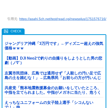
引用元:
https://asahi.5ch.net/test/read.cgi/newsplus/1751576716/
ジャングリア沖縄「3万円です」←ディズニー超えの強気
価格ｗｗｗ
【動画】DJI Neo2で釣りの自撮りをしようとした男の悲
劇（ノ∇`）
左翼市民団体、広島では通用せず「人殺しの汚い足で広
島の土を踏むな！」→広島県民「お前らの方が汚いんじ
ゃ！」「ワシらが広島県民じゃ」
共産党「熊本地震救援募金のお願いをしていたところ、
中指を立てられました。中指がメガネに当たり、危うく
怪我をするところでした」
えっちなユニフォームの女子陸上選手「シコんない
で！」他