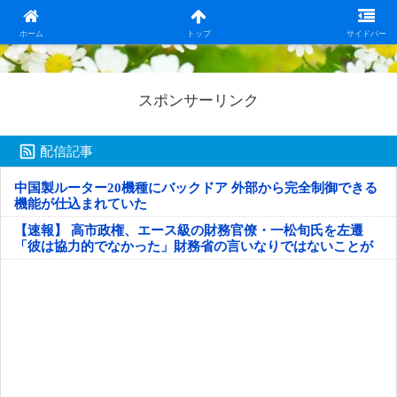
日本第一！ニュース録
ホーム
トップ
サイドバー
スポンサーリンク
配信記事
中国製ルーター20機種にバックドア 外部から完全制御できる
機能が仕込まれていた
【速報】 高市政権、エース級の財務官僚・一松旬氏を左遷
「彼は協力的でなかった」財務省の言いなりではないことが
判明