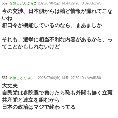
562:
名無しどんぶらこ
2025/07/04(金) 14:44:29.90 ID:3e06frZW0
今の交渉、日本側からは殆ど情報が漏れてこな
いね
箝口令が機能しているのなら、まあましか
それも、選挙に相当不利な内容があるから、っ
てことかもしれないけど
567:
名無しどんぶらこ
2025/07/04(金) 14:51:27.39 ID:xAVsfl6B0
大丈夫
自民党は参院選で負けたら恥も外聞も無く立憲
共産党と連立を組むから
日本の政治はマジで終わってる