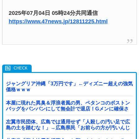
2025年07月04日 05時24分共同通信
https://www.47news.jp/12811225.html
ジャングリア沖縄「3万円です」←ディズニー超えの強気
価格ｗｗｗ
本屋に現れた異臭＆浮浪者風の男、ペタンコのボストン
バッグをパンパンにして無会計で退店！Gメンに確保さ
れ「なんで？」と本気で困惑ｗｗｗ
左翼市民団体、広島では通用せず「人殺しの汚い足で広
島の土を踏むな！」→広島県民「お前らの方が汚いんじ
ゃ！」「ワシらが広島県民じゃ」