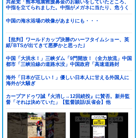
共産党「熊本地震救援募金のお願いをしていたところ、
中指を立てられました。中指がメガネに当たり、危うく
怪我をするところでした」
中国の海水浴場の映像があまりにも・・・
【批判】ワールドカップ決勝のハーフタイムショー、英
紙｢BTSが出てきて悪夢かと思った｣
中国「大洪水！」三峡ダム「9門開放！（全力放流」中国
都市「三峡沿線の道路水没」中国政府「高速道路封
鎖！」中国ダム「緊急放流に合わせて開門（土砂崩れ発
生」→
海外「日本が正しい！」優しい日本人に甘える外国人に
海外が大騒ぎ
カープアドゥワ誠『火消し→12回続投』に賛否。新井監
督「それは決めていた」【監督談話/反省会】他