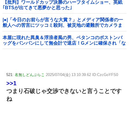
【批判】ワールドカップ決勝のハーフタイムショー、英紙
｢BTSが出てきて悪夢かと思った｣
|●|「今日のお前らが言うな大賞？」とメディア関係者の一
般人への苦言にツッコミ殺到、被災地の避難所でカメラま
わすのは……
本屋に現れた異臭＆浮浪者風の男、ペタンコのボストンバ
ッグをパンパンにして無会計で退店！Gメンに確保され「な
んで？」と本気で困惑ｗｗｗ
521:
名無しどんぶらこ
2025/07/04(金) 13:10:39.62 ID:CzcGoYFS0
>>1
つまり石破じゃ交渉できないと言うことです
ね