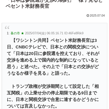
ベセント米財務長官
2025.07.04
1:
蚤の市 ★
2025/07/04(金) 06:05:16.71 ID:46Fe8Rik9
【ワシントン共同】ベセント米財務長官は3
日、CNBCテレビで、日本との関税交渉につい
て「日本は20日に参院選を控えており、それが
交渉を進める上で国内的な制約になっていると
思う」と述べた。その上で「日本との交渉がど
うなるか様子を見る」と語った。
トランプ政権が交渉期間として設定した「相
互関税」の上乗せ分の停止期限である9日まで
に、日本と関税交渉で合意に達するかどうかに
ついては言及しなかった。