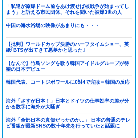
「私達が原爆ドーム前をあけ渡せば核戦争が始まってし
まう」と訴える市民団体、それを聞いた被爆3世の人
が……
中国の海水浴場の映像があまりにも・・・
【批判】ワールドカップ決勝のハーフタイムショー、英
紙｢BTSが出てきて悪夢かと思った｣
【なんで】竹島ソングを歌う韓国アイドルグループが待
望の日本デビュー
韓国代表、コートジボワールに0対4で完敗＝韓国の反応
海外「さすが日本！」日本とドイツの仕事効率の差が分
かる数字に海外が大騒ぎ
海外「全部日本の真似だったのか…」 日本の普通のテレ
ビ番組が最新SNSの数十年先を行っていたと話題に