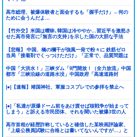
高市総理、被爆体験者と面会するも「握手だけ」←何の
ために会うんだよ…
【竹外交】米国は曖昧､韓国は冷ややか…習近平を激怒さ
せた高市発言に｢無言の支持｣を示した国の大胆な手法
【悲報】 中国、橋の欄干が強風一発で粉々に 鉄筋ゼロ
当局「接着剤でくっつけただけ」「正常で、品質問題は
ない」
中国「大洪水！」三峡ダム「9門開放！（全力放流」中国
都市「三峡沿線の道路水没」中国政府「高速道路封
鎖！」中国ダム「緊急放流に合わせて開門（土砂崩れ発
生」→
|●|【速報】靖国神社、軍服コスプレでの参拝を禁止へ
|●|「私達が原爆ドーム前をあけ渡せば核戦争が始まって
しまう」と訴える市民団体、それを聞いた被爆3世の人
が……
高市首相が経歴詐称していると確信した某映画評論家、
「上級公務員試験に合格とは書いてないんですが…」と
ツッコミを受けまくり……