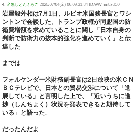
4:
名無しどんぶらこ
2025/07/04(金) 06:09:31.84 ID:WWmm8zdC0
岩屋毅外相は7月1日、ルビオ米国務長官とワシ
ントンで会談した。トランプ政権が同盟国の防
衛費増額を求めていることに関し「日本自身の
判断で防衛力の抜本的強化を進めていく」と伝
達した
までは
フォルケンダー米財務副長官は2日放映の米ＣＮ
ＢＣテレビで、日本との貿易交渉について「進
展している」と言明した上で、「近いうちに進
捗（しんちょく）状況を発表できると期待して
いる」と語った。
だったんだよ