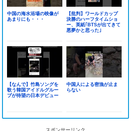
中国の海水浴場の映像が
【批判】ワールドカップ
あまりにも・・・
決勝のハーフタイムショ
ー、英紙｢BTSが出てきて
悪夢かと思った｣
【なんで】竹島ソングを
中国人による密漁が止ま
歌う韓国アイドルグルー
らない
プが待望の日本デビュー
スポンサーリンク