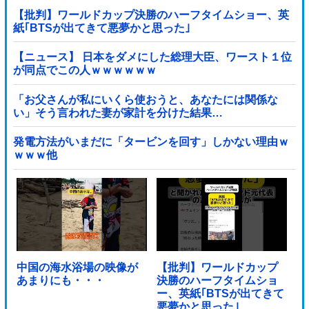
【批判】ワールドカップ決勝のハーフタイムショー、英
紙｢BTSが出てきて悪夢かと思った｣
【ニュース】 日本をダメにした総理大臣、ワースト１位
が同点でこの人ｗｗｗｗｗｗ
「お父さんが私にいくら使おうと、あなたには関係な
い」そう言われた妻が家計を分けた結果…
発電方法がいまだに「タービンを回す」しかない理由ｗ
ｗｗｗ他
中国の海水浴場の映像が
【批判】ワールドカップ
あまりにも・・・
決勝のハーフタイムショ
ー、英紙｢BTSが出てきて
悪夢かと思った｣