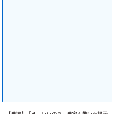
【農協】「え、いいの？」農家も驚いた提示