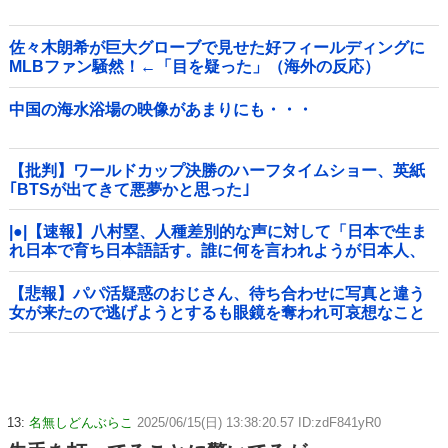
佐々木朗希が巨大グローブで見せた好フィールディングに
MLBファン騒然！←「目を疑った」（海外の反応）
中国の海水浴場の映像があまりにも・・・
【批判】ワールドカップ決勝のハーフタイムショー、英紙
｢BTSが出てきて悪夢かと思った｣
|●|【速報】八村塁、人種差別的な声に対して「日本で生ま
れ日本で育ち日本語話す。誰に何を言われようが日本人、
日本人であるプライドがある」
【悲報】パパ活疑惑のおじさん、待ち合わせに写真と違う
女が来たので逃げようとするも眼鏡を奪われ可哀想なこと
になっているところを激写されてしまう…
13:
名無しどんぶらこ
2025/06/15(日) 13:38:20.57 ID:zdF841yR0