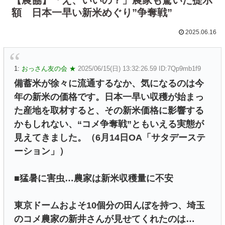
額 日本一早い新米めぐり”争奪戦”
2025.06.16
1:
おっさん友の会 ★
2025/06/15(日) 13:32:26.59 ID:7Qp9mb1f9
備蓄米が徐々に流通するなか、気になるのは今
年の新米の価格です。日本一早い収穫が始まっ
た産地を取材すると、その新米価格に影響する
かもしれない、“コメ争奪戦”ともいえる実態が
見えてきました。（6月14日OA「サタデーステ
ーション」）
■猛暑に害虫…農家は新米収穫量に不安
東京ドームおよそ10個分の田んぼを持つ、埼玉
のコメ農家の新井さんが見せてくれたのは…