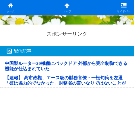
日本第一！ニュース録
ホーム
トップ
サイドバー
スポンサーリンク
配信記事
中国製ルーター20機種にバックドア 外部から完全制御できる
機能が仕込まれていた
【速報】 高市政権、エース級の財務官僚・一松旬氏を左遷
「彼は協力的でなかった」財務省の言いなりではないことが
判明