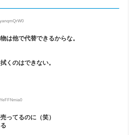
D:yanqmQrW0
化物は他で代替できるからな。
を拭くのはできない。
D:YeFFNmia0
に売ってるのに（笑）
いる
？