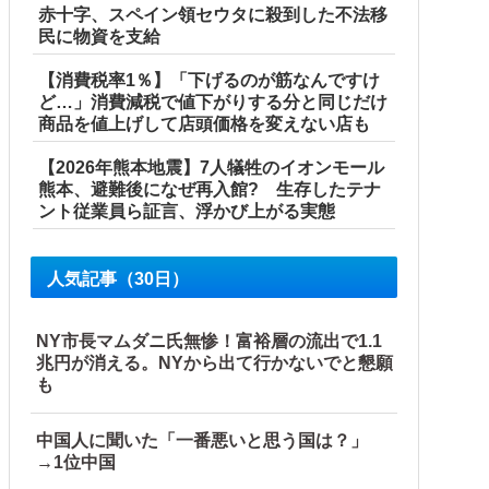
赤十字、スペイン領セウタに殺到した不法移
民に物資を支給
【消費税率1％】「下げるのが筋なんですけ
ど…」消費減税で値下がりする分と同じだけ
商品を値上げして店頭価格を変えない店も
【2026年熊本地震】7人犠牲のイオンモール
熊本、避難後になぜ再入館? 生存したテナ
ント従業員ら証言、浮かび上がる実態
人気記事（30日）
NY市長マムダニ氏無惨！富裕層の流出で1.1
兆円が消える。NYから出て行かないでと懇願
も
中国人に聞いた「一番悪いと思う国は？」
→1位中国