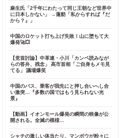
ル」＝韓国の反応
麻生氏「2千年にわたって同じ王朝など世界中
に日本しかない」 →蓮舫「私からすれば『だ
から？』」
中国のロケット打ち上げ失敗！山に堕ちて大
爆発🚀💥
【党首討論】中革連・小川「カンペ読みなが
らの答弁、残念」 高市首相「ご自身もメモ見
てる」 議場爆笑
中国のバス、乗客が我先にと押し合いへし合
い激突…『多数の国ではもう見られない光
景』
【動画】イオンモール爆発の瞬間の映像が公
開される。全滅の模様…
シャチの激しい体当たり、マンボウが粉々に