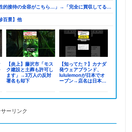
性的接待の全容がこちら…」→「完全に買収してる…（ブルブ
珍百景】他
オ
【炎上】藤沢市「モス
【知ってた？】カナダ
を
ク建設と土葬も許可し
発ウェアブランド、
ます」→3万人の反対
lululemonが日本でオ
署名も却下
ープン→店名は日本差
別からできた？
ンサーリンク