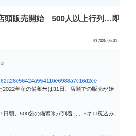
店頭販売開始 500人以上行列…即
2025.05.31
t9
9f4b662a28e56424a554110e6988a7c16d2ce
2022年産の備蓄米は31日、店頭での販売が始
1日朝、500袋の備蓄米が到着し、5キロ税込み