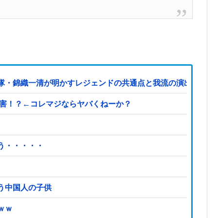
隊・錦織一清が明かすレジェンドの共通点と我流の演出論
被害！？←コレマジならヤバくねーか？
う・・・・・
う中国人の子供
ｗｗ