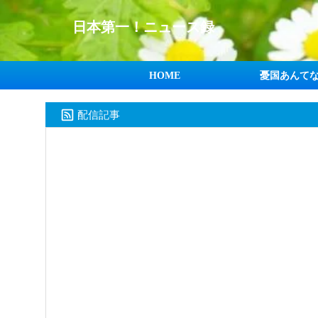
日本第一！ニュース録
HOME
憂国あんて
配信記事