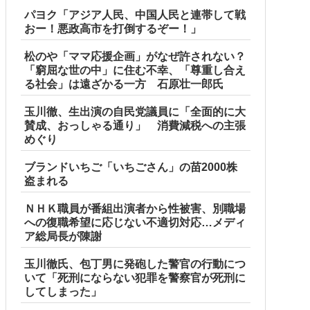
パヨク「アジア人民、中国人民と連帯して戦
おー！悪政高市を打倒するぞー！」
松のや「ママ応援企画」がなぜ許されない？
「窮屈な世の中」に住む不幸、「尊重し合え
る社会」は遠ざかる一方 石原壮一郎氏
玉川徹、生出演の自民党議員に「全面的に大
賛成、おっしゃる通り」 消費減税への主張
めぐり
ブランドいちご「いちごさん」の苗2000株
盗まれる
ＮＨＫ職員が番組出演者から性被害、別職場
への復職希望に応じない不適切対応…メディ
ア総局長が陳謝
玉川徹氏、包丁男に発砲した警官の行動につ
いて「死刑にならない犯罪を警察官が死刑に
してしまった」