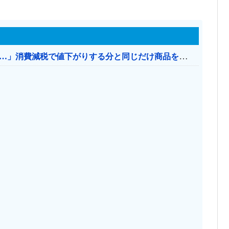
【消費税率1％】 「下げるのが筋なんですけど…」消費減税で値下がりする分と同じだけ商品を値上げして店頭価格を変えない店も