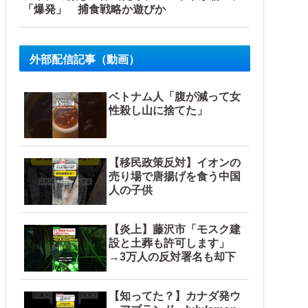
「爆発」 捕食戦略か遊びか
外部配信記事（動画）
ベトナム人「腹が減って女
性殺し山に捨てた」
【移民政策反対】イオンの
売り場で唐揚げを食う中国
人の子供
【炎上】藤沢市「モスク建
設と土葬も許可します」
→3万人の反対署名も却下
【知ってた？】カナダ発ウ