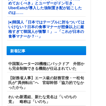
めておくべき」とユーザーがドン引き、
UberEatsが導入した強制置き配が起こした
のは……
|●|韓国人「日本ではテーブルに肘をついては
いけない？日本の食事マナーが想像以上に厳
格すぎて韓国人が衝撃！」→「これが日本の
食事マナーか？‥」
新着記事
中国製ルーター20機種にバックドア 外部か
ら完全制御できる機能が仕込まれていた
【財務省人事】エース級の財務官僚・一松旬
氏が”異例転出”へ 官邸幹部「協力的でなか
ったから」
れいわ新選組、新たな党名は「いのちの
党」 略称は「いのち」