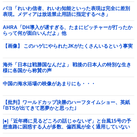
パヨ「れいわ信者、れいわ知能といった表現は完全に差別
表現。メディアは放送禁止用語に指定するべき」
AHRA「DH導入が遅すぎる、たまにピッチャーが打ったか
らって何が面白いんだよ」他
【画像】 このハゲにやられたJKがたくさんいるという事実
海外「日本は戦勝国なんだよ」 戦後の日本人の特別な生き
様に各国から称賛の声
中国の海水浴場の映像があまりにも・・・
【批判】ワールドカップ決勝のハーフタイムショー、英紙
｢BTSが出てきて悪夢かと思った｣
|●|「近年稀に見るどころの話じゃないぞ」と台風15号の予
想進路に困惑する人が多数、偏西風が全く通用していない
んだけど……