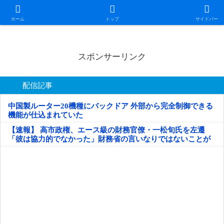
日本第一！ニュース録
ホーム
トップ
サイドバー
スポンサーリンク
配信記事
中国製ルーター20機種にバックドア 外部から完全制御できる
機能が仕込まれていた
【速報】 高市政権、エース級の財務官僚・一松旬氏を左遷
「彼は協力的でなかった」財務省の言いなりではないことが
判明