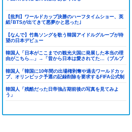
【批判】ワールドカップ決勝のハーフタイムショー、英
紙｢BTSが出てきて悪夢かと思った｣
【なんで】竹島ソングを歌う韓国アイドルグループが待
望の日本デビュー
韓国人「日本がここまでの観光大国に発展した本当の理
由がこちら…」→「昔から日本は愛されてた…（ブルブ
ル」＝韓国の反応
韓国人「韓国に10年間の出場権剥奪や過去ワールドカッ
プ、オリンピック予選の記録削除を要求するFIFA公式制
裁を海外メディアが報道！」
韓国人「残酷だった日帝強占期前後の写真を見てみよ
う」