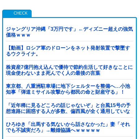
ジャングリア沖縄「3万円です」←ディズニー超えの強気
価格ｗｗｗ
【動画】ロシア軍のドローンをネット発射装置で撃墜す
るウクライナ。
株資産7億円抱え込んで優待で節約生活して好きなことに
現金使わないまま死んでく人の最後の言葉
東京都、八重洲駐車場に地下シェルターを整備へ…小池
知事「弾道ミサイル攻撃から都民の命と財産守る」！
「近年稀に見るどころの話じゃないぞ」と台風15号の予
想進路に困惑する人が多数、偏西風が全く通用していな
いんだけど……他
ひろゆき「出馬する気ないから話さなかった」妻「それ
でも不誠実だろ」→離婚協議へｗｗｗｗｗ