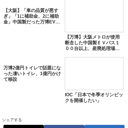
【大阪】「車の品質が悪す
ぎ」「1に補助金、2に補助
金」中国製だった万博EVバ
ス、関係者が証言…67億円
損失も
【万博】大阪メトロが使用
断念した中国製ＥＶバス１
００台以上、産廃処理場へ
「出発」
万博2億円トイレで話題にな
った凄いトイレ、1億円かけ
て移設
IOC「日本で冬季オリンピッ
クを開催したい」
シェアする