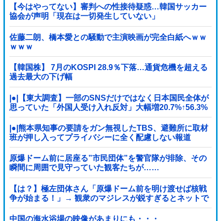
【今はやってない】審判への性接待疑惑…韓国サッカー
協会が声明「現在は一切発生していない」
佐藤二朗、橋本愛との騒動で主演映画が完全白紙へｗｗ
ｗｗｗ
【韓国株】 7月のKOSPI 28.9％下落…通貨危機を超える
過去最大の下げ幅
|●|【東大調査】一部のSNSだけではなく日本国民全体が
思っていた「外国人受け入れ反対」大幅増20.7%↑56.3%
|●|熊本県知事の要請をガン無視したTBS、避難所に取材
班が押し入ってプライバシーに全く配慮しない報道
を……
原爆ドーム前に居座る”市民団体”を警官隊が排除、その
瞬間に周囲で見守っていた観客たちが……
【は？】極左団体さん「原爆ドーム前を明け渡せば核戦
争が始まる！」→ 観衆のマジレスが鋭すぎるとネットで
話題に → ｗｗｗｗｗｗｗｗｗｗｗｗ
中国の海水浴場の映像があまりにも・・・