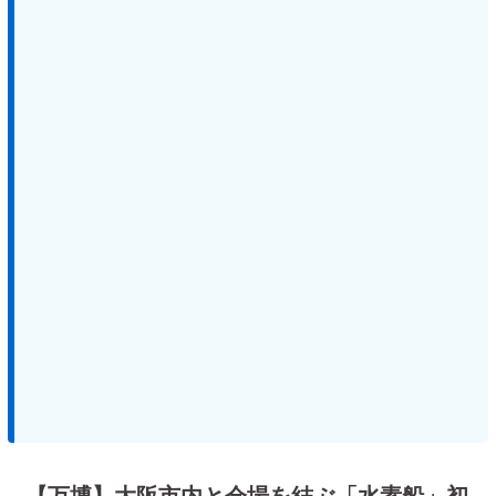
【万博】大阪市内と会場を結ぶ「水素船」初