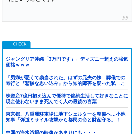
ジャングリア沖縄「3万円です」←ディズニー超えの強気
価格ｗｗｗ
「男癖が悪くて勘当された」はずの元夫の妹…葬儀での
奇行と『悲惨な思い込み』から知的障害を疑った私→こ
っそり病院へ誘導し行政保護させた話
株資産7億円抱え込んで優待で節約生活して好きなことに
現金使わないまま死んでく人の最後の言葉
東京都、八重洲駐車場に地下シェルターを整備へ…小池
知事「弾道ミサイル攻撃から都民の命と財産守る」！
中国の海水浴場の映像があまりにも・・・