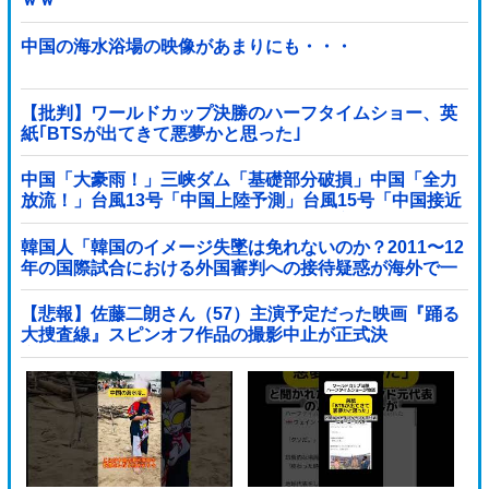
中国の海水浴場の映像があまりにも・・・
【批判】ワールドカップ決勝のハーフタイムショー、英
紙｢BTSが出てきて悪夢かと思った｣
中国「大豪雨！」三峡ダム「基礎部分破損」中国「全力
放流！」台風13号「中国上陸予測」台風15号「中国接近
（画像」中国「台風同時上陸！（穀物生産が壊滅危機」
→
韓国人「韓国のイメージ失墜は免れないのか？2011〜12
年の国際試合における外国審判への接待疑惑が海外で一
斉に報じられる‥」
【悲報】佐藤二朗さん（57）主演予定だった映画『踊る
大捜査線』スピンオフ作品の撮影中止が正式決
定・・・・・・・・・他