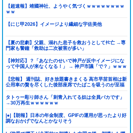
【超速報】靖國神社、ようやく気づくｗｗｗｗｗｗｗｗ
ｗｗ
【にじ甲2026】イメージより繊細な宇佐美他
【夏の悲劇】父親、溺れた息子を救おうとしてﾀﾋ亡 →専
門家も警鐘「救助は二次被害が多い」
【神対応】？「あなたのせいで神戸が反中イメージにな
って中国人が来なくなる！」 → 神戸市議「で？」ｗｗｗ
ｗｗｗｗｗｗｗｗｗｗｗｗ
【悲報】 週刊誌、好き放題書きまくる 高市早苗首相は新
公用車の贅を尽くした後部座席でたばこを吸うのが至福
の時間「どんどん延びる乗車時間」
タトゥー彫り師さん「刺青入れてる奴は全員バカです」
→30万再生ｗｗｗｗｗｗ
|●|【朗報】日本の年金制度、GPIFの運用が思ったより好
調なおかげでなんとかなりそう