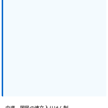
中道、国民の連立入りけん制