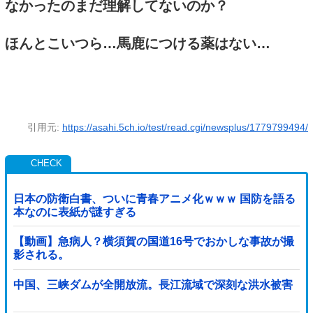
なかったのまだ理解してないのか？
ほんとこいつら…馬鹿につける薬はない…
引用元:
https://asahi.5ch.io/test/read.cgi/newsplus/1779799494/
日本の防衛白書、ついに青春アニメ化ｗｗｗ 国防を語る
本なのに表紙が謎すぎる
【動画】急病人？横須賀の国道16号でおかしな事故が撮
影される。
中国、三峡ダムが全開放流。長江流域で深刻な洪水被害