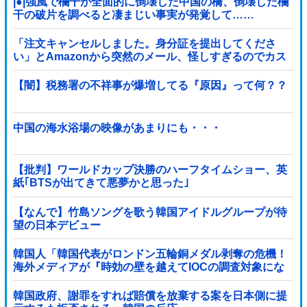
|●|強風で欄干が全面的に倒壊した中国の橋、倒壊した欄
干の破片を調べると凄まじい事実が発覚して……
「注文キャンセルしました。身分証を提出してくださ
い」とAmazonから突然のメール、怪しすぎるのでカス
タマーに確認したら……
【闇】税務署の不祥事が爆増してる『原因』って何？？
中国の海水浴場の映像があまりにも・・・
【批判】ワールドカップ決勝のハーフタイムショー、英
紙｢BTSが出てきて悪夢かと思った｣
【なんで】竹島ソングを歌う韓国アイドルグループが待
望の日本デビュー
韓国人「韓国代表がロンドン五輪銅メダル剥奪の危機！
海外メディアが『時効の壁を越えてIOCの調査対象にな
り得る』と報道！」
韓国政府、謝罪をすれば賠償を放棄する案を日本側に提