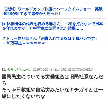
【批判】ワールドカップ決勝のハーフタイムショー、英紙
｢BTSが出てきて悪夢かと思った｣
|●|反核団体の代表を務める爺さん、「核を持たないで日本
を守れますか」と中学生に詰問された結果……
タトゥー彫り師さん「刺青入れてる奴は全員バカです」
→30万再生ｗｗｗｗｗｗ
15:
名無しどんぶらこ
2026/05/26(火) 21:49:52.52 ID:XXjnCADL0
国民民主についてる労働組合は旧民社系なんだ
ろ
そりゃ日教組や自治労みたいなキチガイとは一
緒にしたくないわな