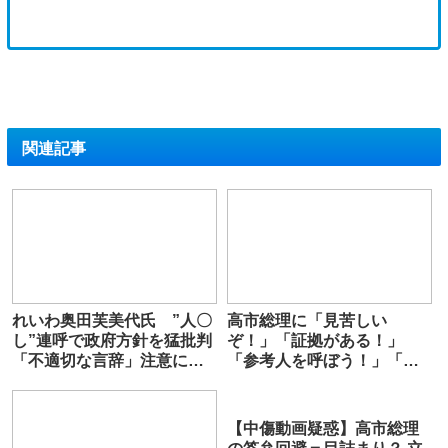
関連記事
れいわ奥田芙美代氏 ”人〇
高市総理に「見苦しい
し”連呼で政府方針を猛批判
ぞ！」「証拠がある！」
「不適切な言辞」注意に
「参考人を呼ぼう！」「ソ
「どの言葉ですか?」…防衛
ースは文春！」などヤジの
装備三原則の改定に触れ
嵐
【中傷動画疑惑】高市総理