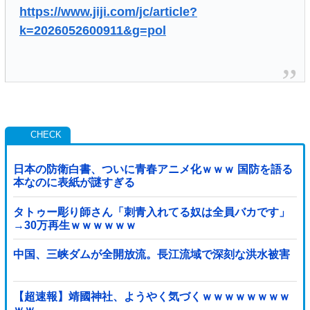
https://www.jiji.com/jc/article?
k=2026052600911&g=pol
日本の防衛白書、ついに青春アニメ化ｗｗｗ 国防を語る
本なのに表紙が謎すぎる
タトゥー彫り師さん「刺青入れてる奴は全員バカです」
→30万再生ｗｗｗｗｗｗ
中国、三峡ダムが全開放流。長江流域で深刻な洪水被害
【超速報】靖國神社、ようやく気づくｗｗｗｗｗｗｗｗ
ｗｗ