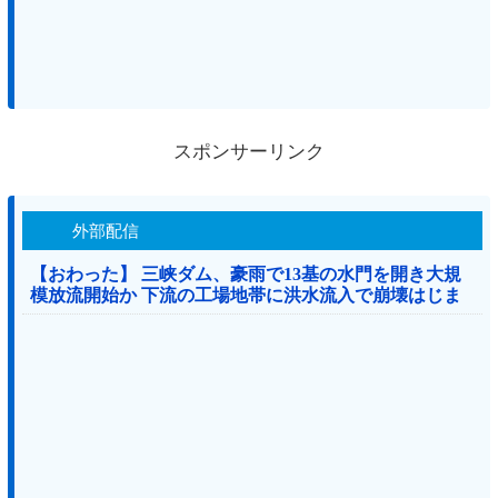
スポンサーリンク
外部配信
【おわった】 三峡ダム、豪雨で13基の水門を開き大規
模放流開始か 下流の工場地帯に洪水流入で崩壊はじま
る