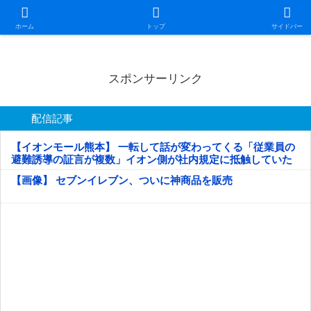
日本第一！ニュース録
ホーム
トップ
サイドバー
スポンサーリンク
配信記事
【イオンモール熊本】 一転して話が変わってくる「従業員の
避難誘導の証言が複数」イオン側が社内規定に抵触していた
疑い
【画像】 セブンイレブン、ついに神商品を販売