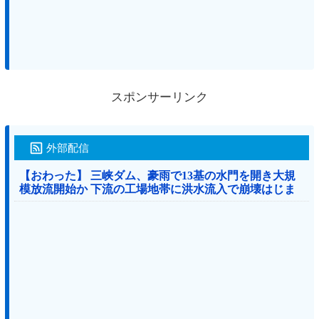
スポンサーリンク
外部配信
【おわった】 三峡ダム、豪雨で13基の水門を開き大規
模放流開始か 下流の工場地帯に洪水流入で崩壊はじま
る