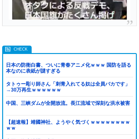
日本の防衛白書、ついに青春アニメ化ｗｗｗ 国防を語る
本なのに表紙が謎すぎる
タトゥー彫り師さん「刺青入れてる奴は全員バカです」
→30万再生ｗｗｗｗｗｗ
中国、三峡ダムが全開放流。長江流域で深刻な洪水被害
【超速報】靖國神社、ようやく気づくｗｗｗｗｗｗｗｗ
ｗｗ