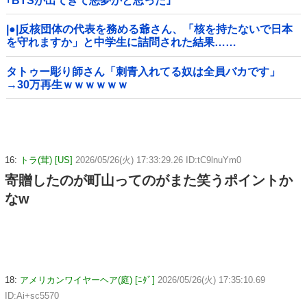
｢BTSが出てきて悪夢かと思った｣
|●|反核団体の代表を務める爺さん、「核を持たないで日本
を守れますか」と中学生に詰問された結果……
タトゥー彫り師さん「刺青入れてる奴は全員バカです」
→30万再生ｗｗｗｗｗｗ
16:
トラ(茸) [US]
2026/05/26(火) 17:33:29.26 ID:tC9lnuYm0
寄贈したのが町山ってのがまた笑うポイントか
なw
18:
アメリカンワイヤーヘア(庭) [ﾆﾀﾞ]
2026/05/26(火) 17:35:10.69
ID:Ai+sc5570