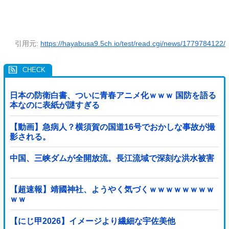
引用元:
https://hayabusa9.5ch.io/test/read.cgi/news/1779784122/
日本の防衛白書、ついに青春アニメ化ｗｗｗ 国防を語る
本なのに表紙が謎すぎる
【動画】急病人？横須賀の国道16号でおかしな事故が撮
影される。
中国、三峡ダムが全開放流。長江流域で深刻な洪水被害
【超速報】靖國神社、ようやく気づくｗｗｗｗｗｗｗｗ
ｗｗ
【にじ甲2026】イメージより繊細な宇佐美他