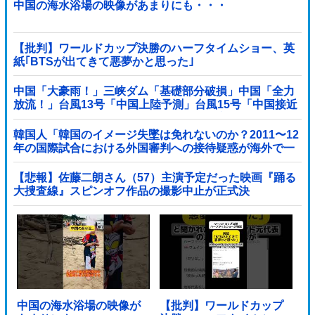
中国の海水浴場の映像があまりにも・・・
【批判】ワールドカップ決勝のハーフタイムショー、英
紙｢BTSが出てきて悪夢かと思った｣
中国「大豪雨！」三峡ダム「基礎部分破損」中国「全力
放流！」台風13号「中国上陸予測」台風15号「中国接近
（画像」中国「台風同時上陸！（穀物生産が壊滅危機」
→
韓国人「韓国のイメージ失墜は免れないのか？2011〜12
年の国際試合における外国審判への接待疑惑が海外で一
斉に報じられる‥」
【悲報】佐藤二朗さん（57）主演予定だった映画『踊る
大捜査線』スピンオフ作品の撮影中止が正式決
定・・・・・・・・・他
中国の海水浴場の映像が
【批判】ワールドカップ