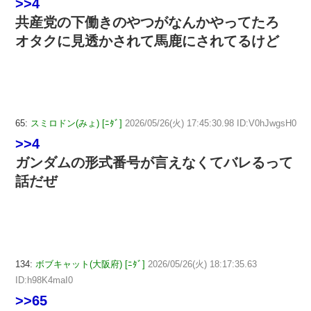
>>4
共産党の下働きのやつがなんかやってたろ
オタクに見透かされて馬鹿にされてるけど
65:
スミロドン(みょ) [ﾆﾀﾞ]
2026/05/26(火) 17:45:30.98 ID:V0hJwgsH0
>>4
ガンダムの形式番号が言えなくてバレるって
話だぜ
134:
ボブキャット(大阪府) [ﾆﾀﾞ]
2026/05/26(火) 18:17:35.63
ID:h98K4maI0
>>65