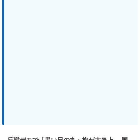
反戦デモで「黒い日の丸」旗が大炎上。 国