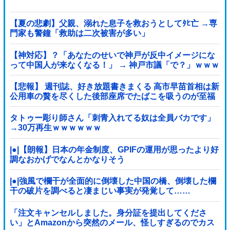
【夏の悲劇】父親、溺れた息子を救おうとしてﾀﾋ亡 →専
門家も警鐘「救助は二次被害が多い」
【神対応】？「あなたのせいで神戸が反中イメージにな
って中国人が来なくなる！」 → 神戸市議「で？」ｗｗｗ
ｗｗｗｗｗｗｗｗｗｗｗｗ
【悲報】 週刊誌、好き放題書きまくる 高市早苗首相は新
公用車の贅を尽くした後部座席でたばこを吸うのが至福
の時間「どんどん延びる乗車時間」
タトゥー彫り師さん「刺青入れてる奴は全員バカです」
→30万再生ｗｗｗｗｗｗ
|●|【朗報】日本の年金制度、GPIFの運用が思ったより好
調なおかげでなんとかなりそう
|●|強風で欄干が全面的に倒壊した中国の橋、倒壊した欄
干の破片を調べると凄まじい事実が発覚して……
「注文キャンセルしました。身分証を提出してくださ
い」とAmazonから突然のメール、怪しすぎるのでカス