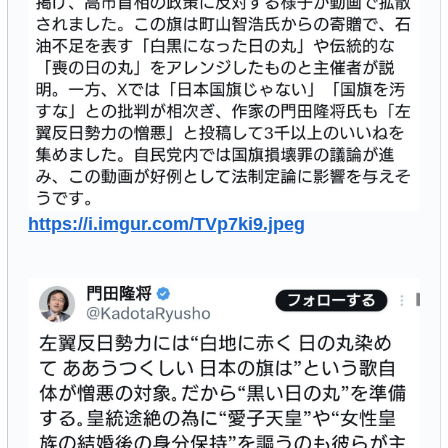
https://i.imgur.com/TVp7ki9.jpeg