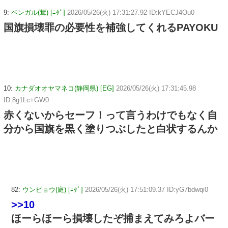
9:
ベンガル(茸) [ﾆﾀﾞ]
2026/05/26(火) 17:31:27.92 ID:kYECJ4Ou0
国旗損壊罪の必要性を補強してくれるPAYOKU
10:
カナダオオヤマネコ(静岡県) [EG]
2026/05/26(火) 17:31:45.98
ID:8g1Lc+GW0
赤くないからセーフ！って言うわけでもなく自
分から国旗を黒く塗りつぶしたと白状するんか
82:
ウンピョウ(庭) [ﾆﾀﾞ]
2026/05/26(火) 17:51:09.37 ID:yG7bdwqi0
>>10
ほーらほーら損壊したぞ捕まえてみろよバー