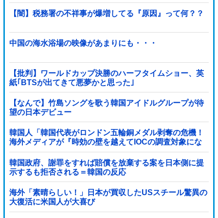
タマーに確認したら……
【闇】税務署の不祥事が爆増してる『原因』って何？？
中国の海水浴場の映像があまりにも・・・
【批判】ワールドカップ決勝のハーフタイムショー、英
紙｢BTSが出てきて悪夢かと思った｣
【なんで】竹島ソングを歌う韓国アイドルグループが待
望の日本デビュー
韓国人「韓国代表がロンドン五輪銅メダル剥奪の危機！
海外メディアが『時効の壁を越えてIOCの調査対象にな
り得る』と報道！」
韓国政府、謝罪をすれば賠償を放棄する案を日本側に提
示するも拒否される＝韓国の反応
海外「素晴らしい！」日本が買収したUSスチール驚異の
大復活に米国人が大喜び