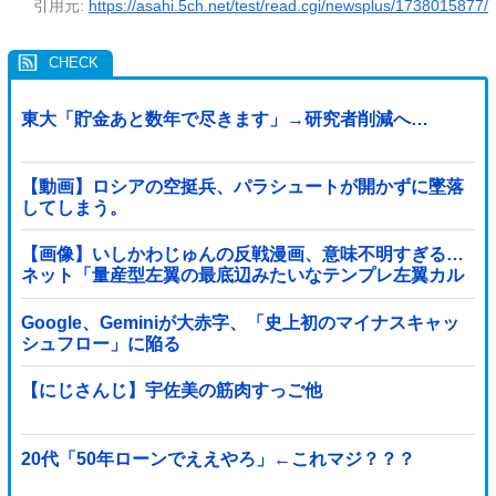
引用元:
https://asahi.5ch.net/test/read.cgi/newsplus/1738015877/
東大「貯金あと数年で尽きます」→研究者削減へ…
【動画】ロシアの空挺兵、パラシュートが開かずに墜落
してしまう。
【画像】いしかわじゅんの反戦漫画、意味不明すぎる…
ネット「量産型左翼の最底辺みたいなテンプレ左翼カル
ト陰謀妄想漫画しか描けなくなってる」
Google、Geminiが大赤字、「史上初のマイナスキャッ
シュフロー」に陥る
【にじさんじ】宇佐美の筋肉すっご他
20代「50年ローンでええやろ」←これマジ？？？