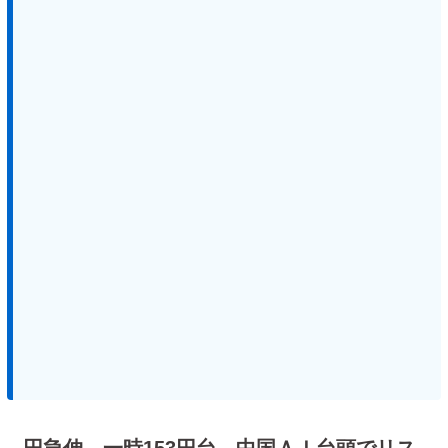
円急伸、一時153円台 中国ＡＩ台頭でリス