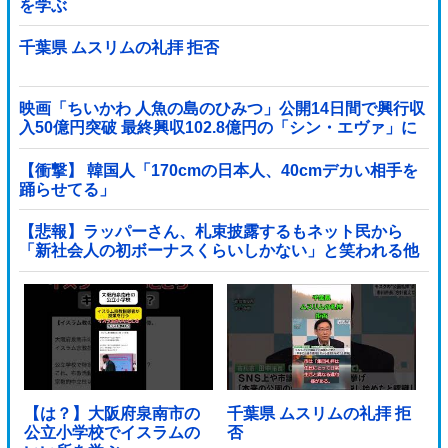
を学ぶ
千葉県 ムスリムの礼拝 拒否
映画「ちいかわ 人魚の島のひみつ」公開14日間で興行収
入50億円突破 最終興収102.8億円の「シン・エヴァ」に
並ぶペース
【衝撃】 韓国人「170cmの日本人、40cmデカい相手を
踊らせてる」
【悲報】ラッパーさん、札束披露するもネット民から
「新社会人の初ボーナスくらいしかない」と笑われる他
【は？】大阪府泉南市の
千葉県 ムスリムの礼拝 拒
公立小学校でイスラムの
否