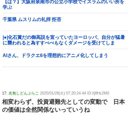
【は？】大阪府泉南市の公立小学校でイスラムのいい所を
学ぶ
千葉県 ムスリムの礼拝 拒否
|●|化石賞だの御高説を宣っていたヨーロッパ、自分が猛暑
に襲われると為すすべべもなくダメージを受けてしま
い……
AIさん、ドラクエ6を理想的にアニメ化してしまう
17:
名無しどんぶらこ
2025/01/28(火) 07:20:24.44 ID:/lj8Hz2M0
相変わらず、投資避難先としての変動で 日本
の価値は全然関係ないっていうね