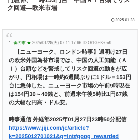
ク回避―欧米市場
2025.01.28
1:
蚤の市 ★
2025/01/28(火) 07:11:17.66 ID:O/1GEK+m9
【ニューヨーク、ロンドン時事】週明け27日
の欧米外国為替市場では、中国の人工知能（Ａ
Ｉ）台頭などを警戒してリスク回避の動きが広
がり、円相場は一時約6週間ぶりに1ドル＝153円
台に急伸した。ニューヨーク市場の午前9時現在
は154円30～40銭と、前週末午後5時比1円67銭
の大幅な円高・ドル安。
時事通信 外経部2025年01月27日23時50分配信
https://www.jiji.com/jc/article?
k=2025012701021&g=int#goog_rewarded