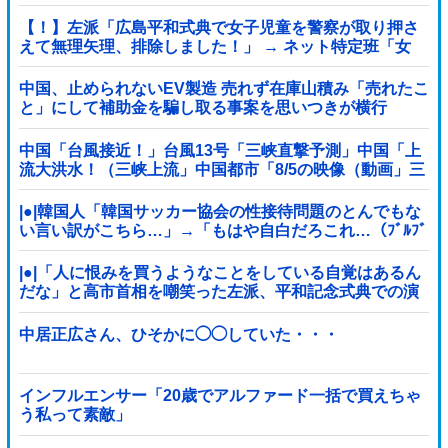
【！】左派「広島平和式典で女子児童を警察が取り押さ
えて無理矢理、排除しました！」 → ネット特定班「女
児？全学連のプロ活動家では？」
中国、止められないEV製造 売れず在庫山積み「売れたこ
と」にして補助金を騙し取る事案を思いつきが横行
中国「台風接近！」台風13号「三峡直撃予測」中国「上
流大洪水！（三峡上流」中国都市「8/5の映像（動画」三
峡ダム「緊急放流（決壊危機」中国「下流大水害（震え
声」→
|●|韓国人「韓国サッカー協会の性接待問題のとんでもな
い言い訳がこちら…」→「もはや自白だろこれ…（ﾌﾞﾙﾌﾞ
ﾙ」＝韓国の反応
|●|「人に恨みを買うようなことをしている自覚はあるん
だな」と高市首相を嘲笑った左派、平和記念式典での演
説にケチを付けるも……
中居正広さん、ひそかに◯◯していた・・・
インフルエンサー「20歳でアルファード一括で買えちゃ
う私って素敵」