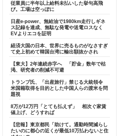
従業員に半年以上給料未払いした挙句高飛
び。工場は空っぽに
日産e-power、無給油で1980km走行しギネ
ス記録を達成、無駄な発電や送電ロスなく
EVよりエコを証明
経済大国の日本、世界に売るものがなさすぎ
て史上初めて韓国台湾に輸出額抜かされ
【東大】2年連続赤字へ 「貯金」数年で枯
渇、研究者の削減不可避
トランプ氏、「出産旅行」禁じる大統領令
米国籍取得を目的とした中国人らの渡米を問
題視
8万が12万円「とても払えず」 相次ぐ家賃
値上げ、どうすれば
【悲報】東京都民「助けて。通勤時間減らし
たいのに都心の近くが最低10万払わないと住