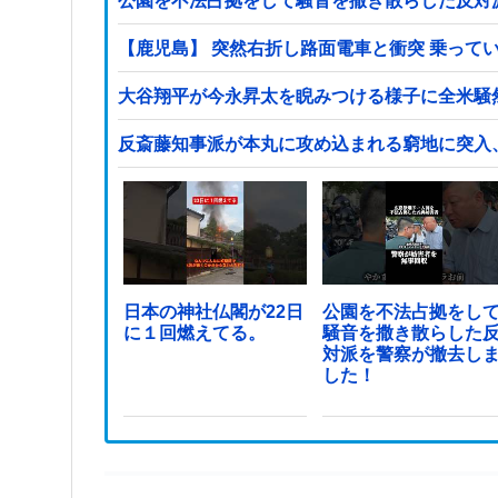
公園を不法占拠をして騒音を撒き散らした反対
【鹿児島】 突然右折し路面電車と衝突 乗って
大谷翔平が今永昇太を睨みつける様子に全米騒
反斎藤知事派が本丸に攻め込まれる窮地に突入
日本の神社仏閣が22日
公園を不法占拠をし
に１回燃えてる。
騒音を撒き散らした
対派を警察が撤去し
した！