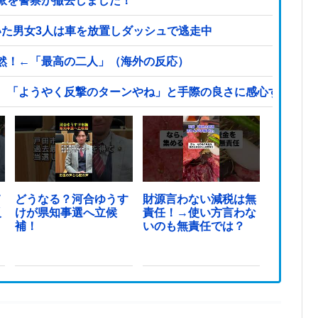
派を警察が撤去しました！
いた男女3人は車を放置しダッシュで逃走中
然！←「最高の二人」（海外の反応）
、「ようやく反撃のターンやね」と手際の良さに感心する人が
て
どうなる？河合ゆうす
財源言わない減税は無
反
けが県知事選へ立候
責任！→使い方言わな
ま
補！
いのも無責任では？