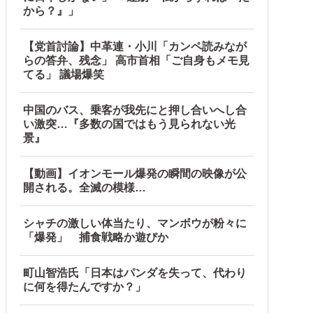
から？』」
【党首討論】中革連・小川「カンペ読みなが
らの答弁、残念」 高市首相「ご自身もメモ見
てる」 議場爆笑
続出中他
中国のバス、乗客が我先にと押し合いへし合
い激突…『多数の国ではもう見られない光
景』
【動画】イオンモール爆発の瞬間の映像が公
開される。全滅の模様…
シャチの激しい体当たり、マンボウが粉々に
「爆発」 捕食戦略か遊びか
町山智浩氏「日本はパンダを失って、代わり
に何を得たんですか？」