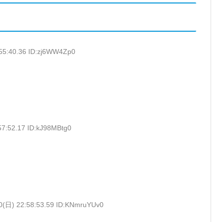
:55:40.36 ID:zj6WW4Zp0
57:52.17 ID:kJ98MBtg0
0(日) 22:58:53.59 ID:KNmruYUv0