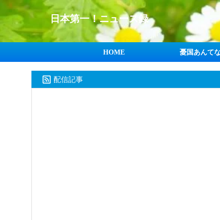
日本第一！ニュース録
HOME
憂国あんて
配信記事