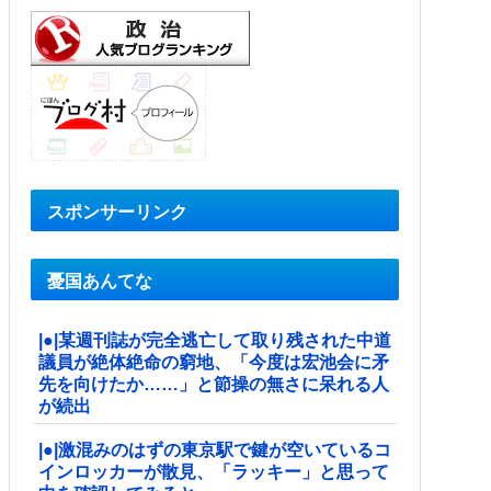
スポンサーリンク
憂国あんてな
|●|某週刊誌が完全逃亡して取り残された中道
議員が絶体絶命の窮地、「今度は宏池会に矛
先を向けたか……」と節操の無さに呆れる人
が続出
|●|激混みのはずの東京駅で鍵が空いているコ
インロッカーが散見、「ラッキー」と思って