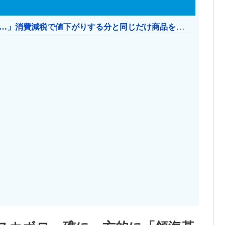
【消費税率1％】 「下げるのが筋なんですけど…」消費減税で値下がりする分と同じだけ商品を値上げして店頭価格を変えない店も