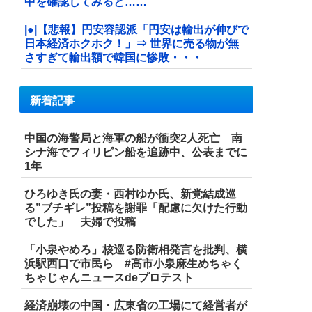
中を確認してみると……
|●|【悲報】円安容認派「円安は輸出が伸びで
日本経済ホクホク！」⇒ 世界に売る物が無
さすぎて輸出額で韓国に惨敗・・・
新着記事
中国の海警局と海軍の船が衝突2人死亡 南
シナ海でフィリピン船を追跡中、公表までに
1年
ひろゆき氏の妻・西村ゆか氏、新党結成巡
る”ブチギレ”投稿を謝罪「配慮に欠けた行動
でした」 夫婦で投稿
「小泉やめろ」核巡る防衛相発言を批判、横
浜駅西口で市民ら #高市小泉麻生めちゃく
ちゃじゃんニュースdeプロテスト
経済崩壊の中国・広東省の工場にて経営者が