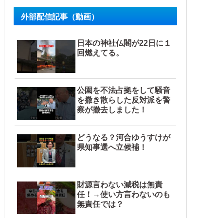
外部配信記事（動画）
日本の神社仏閣が22日に１
回燃えてる。
公園を不法占拠をして騒音
を撒き散らした反対派を警
察が撤去しました！
どうなる？河合ゆうすけが
県知事選へ立候補！
財源言わない減税は無責
任！→使い方言わないのも
無責任では？