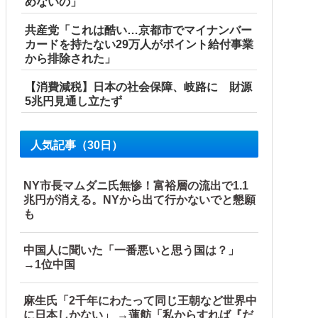
めないの」
共産党「これは酷い…京都市でマイナンバー
カードを持たない29万人がポイント給付事業
から排除された」
【消費減税】日本の社会保障、岐路に 財源
5兆円見通し立たず
人気記事（30日）
NY市長マムダニ氏無惨！富裕層の流出で1.1
兆円が消える。NYから出て行かないでと懇願
も
中国人に聞いた「一番悪いと思う国は？」
→1位中国
麻生氏「2千年にわたって同じ王朝など世界中
に日本しかない」 →蓮舫「私からすれば『だ