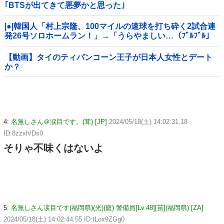
｢BTSが出てきて悪夢かと思った｣
|●|韓国人「村上宗隆、100マイルの速球を打ち砕く2試合連
発26号ソロホームラン！」→「うらやましい…（ﾌﾞﾙﾌﾞﾙ」
＝韓国の反応
【動画】タイのティパンコーン王子が日本人女性とデート
か？
4:
名無しさん＠涙目です。(茸) [JP]
2024/05/18(土) 14:02:31.18
ID:8zzxh/Ds0
そりゃ不味くはないよ
5:
名無しさん涙目です(福岡県)(光)(庭) 警備員[Lv.48][苗](福岡県) [ZA]
2024/05/18(土) 14:02:44.55 ID:tLox9ZGg0