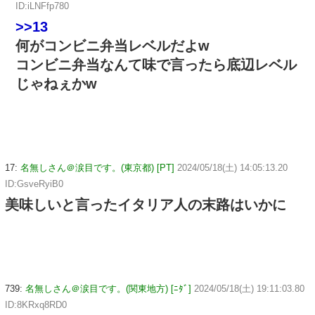
ID:iLNFfp780
>>13
何がコンビニ弁当レベルだよw
コンビニ弁当なんて味で言ったら底辺レベル
じゃねぇかw
17:
名無しさん＠涙目です。(東京都) [PT]
2024/05/18(土) 14:05:13.20
ID:GsveRyiB0
美味しいと言ったイタリア人の末路はいかに
739:
名無しさん＠涙目です。(関東地方) [ﾆﾀﾞ]
2024/05/18(土) 19:11:03.80
ID:8KRxq8RD0