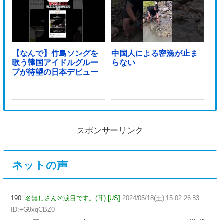
【なんで】竹島ソングを
中国人による密漁が止ま
歌う韓国アイドルグルー
らない
プが待望の日本デビュー
スポンサーリンク
ネットの声
190:
名無しさん＠涙目です。(茸) [US]
2024/05/18(土) 15:02:26.83
ID:+G9xqCBZ0