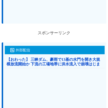
スポンサーリンク
外部配信
【おわった】 三峡ダム、豪雨で13基の水門を開き大規
模放流開始か 下流の工場地帯に洪水流入で崩壊はじま
る