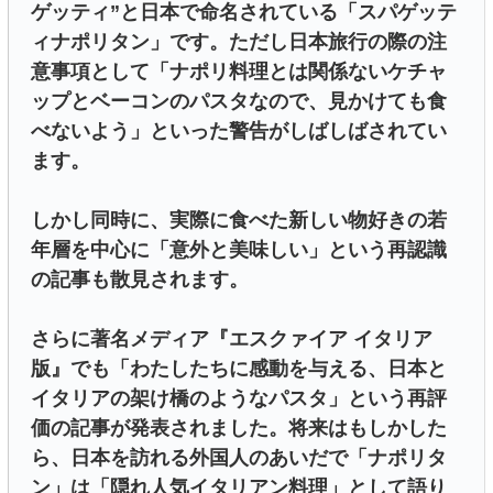
ゲッティ”と日本で命名されている「スパゲッテ
ィナポリタン」です。ただし⽇本旅⾏の際の注
意事項として「ナポリ料理とは関係ないケチャ
ップとベーコンのパスタなので、⾒かけても⾷
べないよう」といった警告がしばしばされてい
ます。
しかし同時に、実際に⾷べた新しい物好きの若
年層を中⼼に「意外と美味しい」という再認識
の記事も散⾒されます。
さらに著名メディア『エスクァイア イタリア
版』でも「わたしたちに感動を与える、⽇本と
イタリアの架け橋のようなパスタ」という再評
価の記事が発表されました。将来はもしかした
ら、⽇本を訪れる外国⼈のあいだで「ナポリタ
ン」は「隠れ⼈気イタリアン料理」として語り