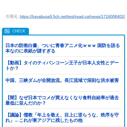
引用元:
https://hayabusa9.5ch.net/test/read.cgi/news/1716008402/
日本の防衛白書、ついに青春アニメ化ｗｗｗ 国防を語る
本なのに表紙が謎すぎる
【動画】タイのティパンコーン王子が日本人女性とデー
トか？
中国、三峡ダムが全開放流。長江流域で深刻な洪水被害
【闇】なぜ日本でコメが買えなくなり食料自給率が過去
最低に並んだのか？
【議論】儒教「年上を敬え、目上に逆らうな、秩序を守
れ」←これが東アジアに残したもの他