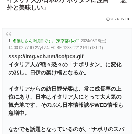
外と美味しい」
2024.05.18
1:
名無しさん＠涙目です。(東京都) [ﾆﾀﾞ]
2024/05/18(土)
14:00:02.77 ID:2VyLZ4JE0 BE:123322212-PLT(13121)
sssp://img.5ch.net/ico/pc3.gif
イタリア⼈が戦々恐々の「ナポリタン」に変化
の兆し。⽇伊の架け橋となるか。
イタリアからの訪⽇観光客は、常に成⻑率の上
位にあり、⽇本はイタリア⼈にとって⼤⼈気の
観光地です。そのぶん⽇本情報誌やWEB情報も
急増中。
なかでも話題となっているのが、“ナポリのスパ