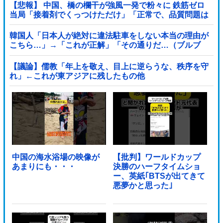
【悲報】 中国、橋の欄干が強風一発で粉々に 鉄筋ゼロ
当局「接着剤でくっつけただけ」「正常で、品質問題は
ない」
韓国人「日本人が絶対に違法駐車をしない本当の理由が
こちら…」→「これが正解」「その通りだ…（ブルブ
ル」＝韓国の反応
【議論】儒教「年上を敬え、目上に逆らうな、秩序を守
れ」←これが東アジアに残したもの他
中国の海水浴場の映像が
【批判】ワールドカップ
あまりにも・・・
決勝のハーフタイムショ
ー、英紙｢BTSが出てきて
悪夢かと思った｣