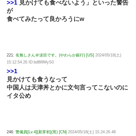
>>1
⾒かけても⾷べないよう」といった警告
が
食べてみたって良かろうにw
221:
名無しさん＠涙目です。(やわらか銀行) [US]
2024/05/18(土)
15:12:54.26 ID:bd8l9WyS0
>>1
見かけても食うなって
中国人は天津丼とかに文句言ってこないのに
イタ公め
246:
警備員[Lv.4][新芽初](茸) [CN]
2024/05/18(土) 15:24:26.48