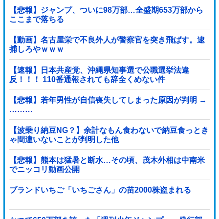
【悲報】ジャンプ、ついに98万部…全盛期653万部から
ここまで落ちる
【動画】名古屋栄で不良外人が警察官を突き飛ばす。逮
捕しろやｗｗｗ
【速報】日本共産党、沖縄県知事選で公職選挙法違
反！！！ 110番通報されても辞全くめない件
【悲報】若年男性が自信喪失してしまった原因が判明 →
………
【波乗り納豆NG？】余計なもん食わないで納豆食っとき
ゃ間違いないことが判明した他
【悲報】熊本は猛暑と断水…その頃、茂木外相は中南米
でニッコリ動画公開
ブランドいちご「いちごさん」の苗2000株盗まれる