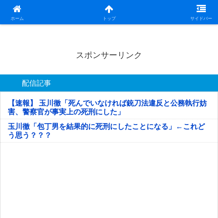
日本第一！ニュース録
ホーム
トップ
サイドバー
スポンサーリンク
配信記事
【速報】 玉川徹「死んでいなければ銃刀法違反と公務執行妨
害、警察官が事実上の死刑にした」
玉川徹「包丁男を結果的に死刑にしたことになる」←これど
う思う？？？