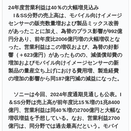
24年度営業利益は40％の大幅増見込み
I＆SS分野の売上高は、モバイル向けイメージ
センサーの販売数量増および製品ミックス改善
があったことに加え、為替のプラス影響が992億
円分あり、前年度比2006億円増の大幅増収とな
った。営業利益はこの増収および、為替の好影
響（＋623億円）があったものの、減価償却費の
増加およびモバイル向けイメージセンサーの新
製品の量産立ち上げにおける費用増、製造経費
の増加の影響から同187億円減の減益になった。
ソニーは今回、2024年度通期見通しも公表。I
＆SS分野は売上高が前年度比15％増の1兆8400
億円、営業利益は同40％増の2700億円と大幅な
増収増益を予想している。なお、営業利益2700
億円は、同分野では過去最高だという。モバイ