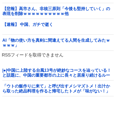
【悲報】高市さん、非核三原則「今後も堅持していく」の
表現を削除ｗｗｗｗｗｗｗｗｗｗ他
【速報】 中国、ガチで逝く
AI「物の使い方を真剣に間違えてる人間を生成してみたｗ
ｗｗｗ」
RSSフィードを取得できません
|●|中国に上陸する台風13号が絶妙なコースを辿っている！
と話題に、中国の重要都市の上に長々と居座り続けるルー
トで……
「ウトの飯作りに来て」と呼び出すメシマズトメ！出汁か
ら取った絶品料理を作ると帰宅したトメが「味がない！」
と発狂ｗｗｗ箸を置いた良ウトが言い放った言葉とは←良
ウトさんの神対応にスカッとする