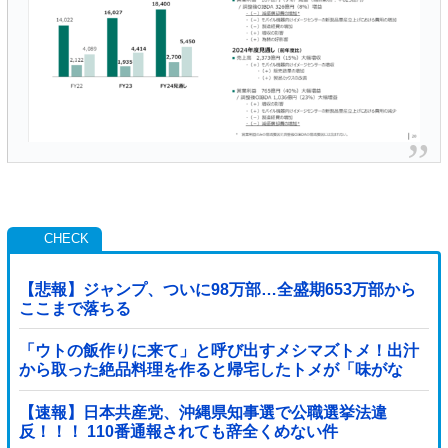
【悲報】ジャンプ、ついに98万部…全盛期653万部から
ここまで落ちる
「ウトの飯作りに来て」と呼び出すメシマズトメ！出汁
から取った絶品料理を作ると帰宅したトメが「味がな
い！」と発狂ｗｗｗ箸を置いた良ウトが言い放った言葉
とは←良ウトさんの神対応にスカッとする
【速報】日本共産党、沖縄県知事選で公職選挙法違
反！！！ 110番通報されても辞全くめない件