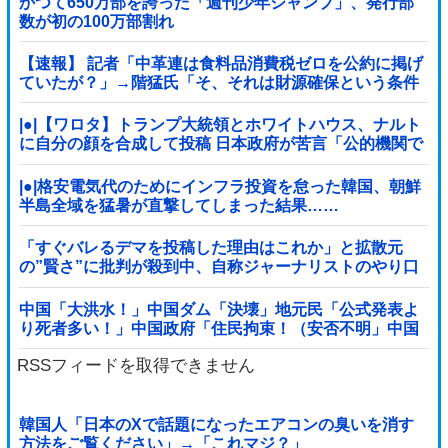
かつて650万部を誇った「週刊少年ジャンプ」、発行部
数が初の100万部割れ
【速報】 記者「中革連は食料品消費税ゼロを公約に掲げ
ていたが？」→階猛氏「そ、それは財源確保という条件
付き」
|●|【ワロタ】トランプ大統領とホワイトハウス、ナルト
に自分の顔を合成して投稿 日本政府が苦言「公的機関で
あっても許諾が必要」
|●|格安電気代のためにインフラ投資を怠った韓国、朝鮮
半島全域を猛暑が直撃してしまった結果……
「すぐバレるデマを投稿した理由はこれか」と拡散元
の”賢さ”に批判が殺到中、自称ジャーナリストのやり口
というのが……
中国「大洪水！」中国ダム「決壊」地元民「公式発表よ
り死者多い！」中国政府「住民拘束！（安否不明」中国
当局「救助隊動画も削除」台風13号「三峡ﾀﾞ...
RSSフィードを取得できません
韓国人「日本のXで話題になったエアコンの臭いを消す
方法をご覧ください」→「これマジ？」