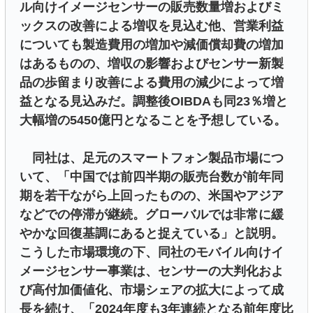
ル向けイメージセンサーの販売数量増およびミ
ックスの改善による増収を見込む他、営業利益
についても製造費用の増加や減価償却費の増加
はあるものの、増収の影響およびセンサー新製
品の歩留まり改善による費用の減少によって増
益となる見込みだ。調整後OIBDAも同23％増と
大幅増の5450億円となることを予想している。
同社は、足元のスマートフォン製品市場につ
いて、「中国では前四半期の販売台数が前年同
期を若干ながら上回ったものの、米国やアジア
などでの停滞が継続。グローバルでは非常に緩
やかな回復基調にあると捉えている」と説明。
こうした市場環境の下、同社のモバイル向けイ
メージセンサー事業は、センサーの大判化およ
び高付加価値化、市場シェアの拡大によって成
長を続け、「2024年度も3年連続となる前年度比