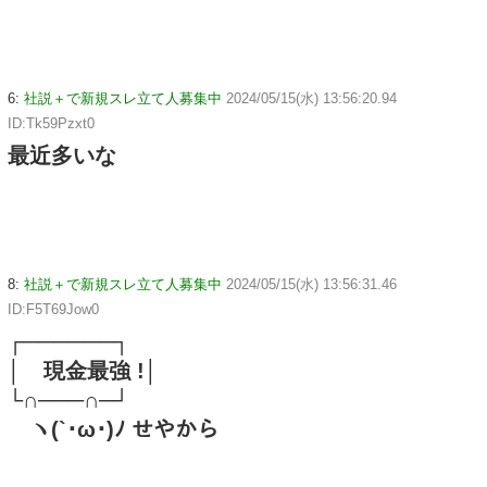
6:
社説＋で新規スレ立て人募集中
2024/05/15(水) 13:56:20.94
ID:Tk59Pzxt0
最近多いな
8:
社説＋で新規スレ立て人募集中
2024/05/15(水) 13:56:31.46
ID:F5T69Jow0
┌──────┐
│ 現金最強 !│
└∩───∩─┘
ヽ(`･ω･)ﾉ せやから