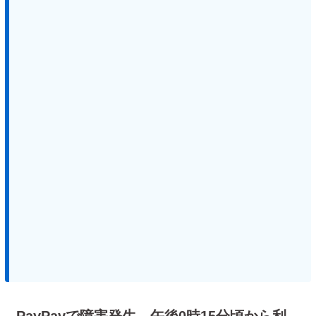
PayPayで障害発生 午後0時15分頃から利