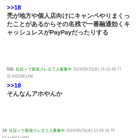
>>18
禿が地方や個人店向けにキャンペやりまくっ
たことがあるからその名残で一番融通効くキ
ャッシュレスがPayPayだったりする
556:
社説＋で新規スレ立て人募集中
2024/05/15(水) 15:10:40.77
ID:KlDZ8ExH0
>>18
そんなんアホやんか
24:
社説＋で新規スレ立て人募集中
2024/05/15(水) 13:59:34.70
ID:z+BjOuaW0