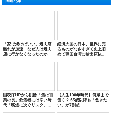
関連記事
「家で焼けばいい」焼肉店
経済大国の日本、世界に売
離れが加速 なぜ人は焼肉
るものがなさすぎて史上初
店に行かなくなったのか
めて韓国台湾に輸出額抜か
され
国税庁HPから削除「酒は百
【人生100年時代】何歳まで
薬の長」飲酒者には辛い時
働く？ 65歳以降も「働きた
代「喫煙に次ぐリスク」根
い」が7割超
拠崩れた適量は体によい