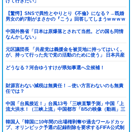
けて行きたい」
【驚愕】SNSで異性とやりとり《不倫》になる？→既婚
男女の約7割がまさかの『こう』回答してしまうw w w w
w w w w
中国外務省「日本は原爆落とされて当然。どの国も同情
なんかしない」
元区議団長 「共産党は義援金を被災地に持ってはいく。
が、持って行った先で党の活動のために使う」 日本共産
党「事実ではありません」
どうなる？河合ゆうすけが県知事選へ立候補！
財源言わない減税は無責任！→使い方言わないのも無責
任では？
中国「台風接近！」台風13号「三峡直撃予測」中国「上
流大洪水！（三峡上流」中国都市「8/5の映像（動画」三
峡ダム「緊急放流（決壊危機」中国「下流大水害（震え
声」→
韓国人「韓国に10年間の出場権剥奪や過去ワールドカッ
プ、オリンピック予選の記録削除を要求するFIFA公式制