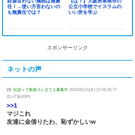
財源言わない減税は無責
【は？】大阪府泉南市の
任！→使い方言わないの
公立小学校でイスラムの
も無責任では？
いい所を学ぶ
スポンサーリンク
ネットの声
23:
社説＋で新規スレ立て人募集中
2024/05/15(水) 13:59:29.77
ID:uT3jh20P0
>>1
マジこれ
友達に金借りたわ、恥ずかしいw