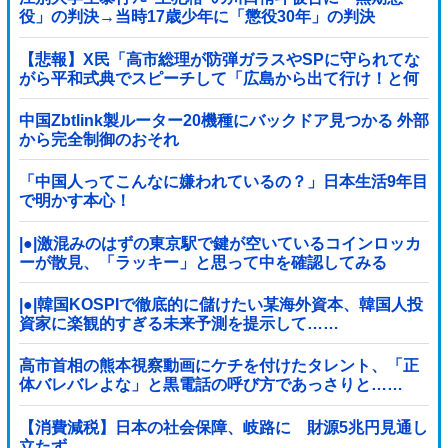
役」の判決→当時17歳少年に「懲役30年」の判決
【悲報】X民「高市総理が防弾ガラスやSPに守られてな
がら平和式典でスピーチして「広島から出て行け！と何
度も叫ばれるような人！」 ← 突っ込み殺到 ………
中国Zbtlink製ルーター20機種にバックドア見つかる 外部
から完全制御のおそれ
「中国人ってこんなに嫌われているの？」日本生活9年目
で明かす本心！
|●|激混みのはずの東京駅で鍵が空いているコインロッカ
ーが散見、「ラッキー」と思って中を確認してみる
と……
|●|韓国KOSPIで徹底的に儲けたい某海外資本、韓国人投
資家に楽観的すぎる未来予測を提示して……
高市首相の熊本視察動画にケチを付けたタレント、「正
体バレバレよな」と黒電話の呼び方であっさりと……
【消費減税】日本の社会保障、岐路に 財源5兆円見通し
立たず