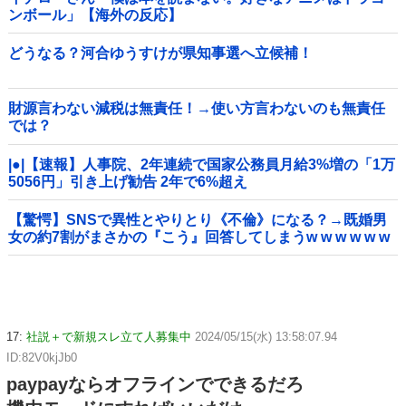
ンボール」【海外の反応】
どうなる？河合ゆうすけが県知事選へ立候補！
財源言わない減税は無責任！→使い方言わないのも無責任
では？
|●|【速報】人事院、2年連続で国家公務員月給3%増の「1万
5056円」引き上げ勧告 2年で6%超え
【驚愕】SNSで異性とやりとり《不倫》になる？→既婚男
女の約7割がまさかの『こう』回答してしまうw w w w w w
w w
17:
社説＋で新規スレ立て人募集中
2024/05/15(水) 13:58:07.94
ID:82V0kjJb0
paypayならオフラインでできるだろ