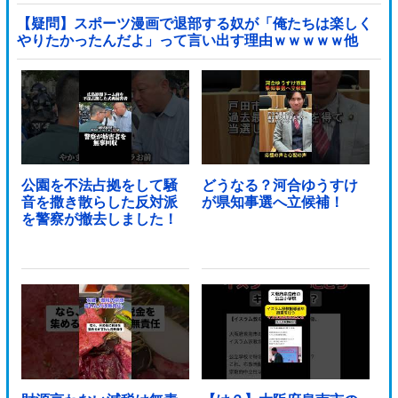
裁を海外メディアが報道！」
【疑問】スポーツ漫画で退部する奴が「俺たちは楽しく
やりたかったんだよ」って言い出す理由ｗｗｗｗｗ他
公園を不法占拠をして騒
どうなる？河合ゆうすけ
音を撒き散らした反対派
が県知事選へ立候補！
を警察が撤去しました！