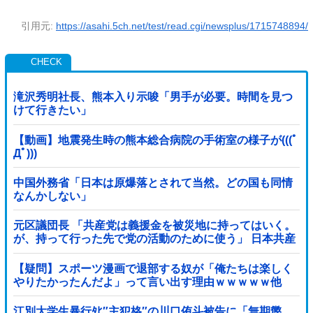
引用元:
https://asahi.5ch.net/test/read.cgi/newsplus/1715748894/
滝沢秀明社長、熊本入り示唆「男手が必要。時間を見つ
けて行きたい」
【動画】地震発生時の熊本総合病院の手術室の様子が(((ﾟ
Дﾟ)))
中国外務省「日本は原爆落とされて当然。どの国も同情
なんかしない」
元区議団長 「共産党は義援金を被災地に持ってはいく。
が、持って行った先で党の活動のために使う」 日本共産
党「事実ではありません」
【疑問】スポーツ漫画で退部する奴が「俺たちは楽しく
やりたかったんだよ」って言い出す理由ｗｗｗｗｗ他
江別大学生暴行ﾀﾋ″主犯格″の川口侑斗被告に「無期懲