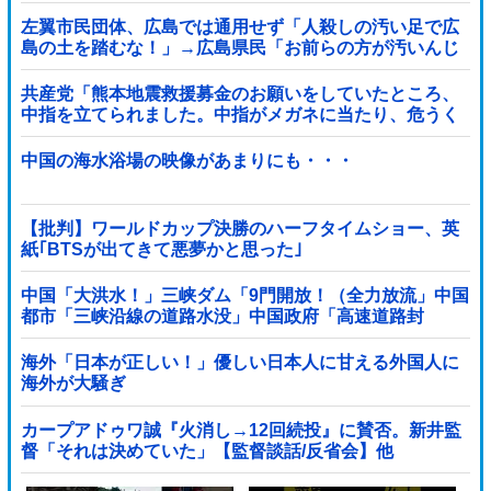
れ「なんで？」と本気で困惑ｗｗｗ
左翼市民団体、広島では通用せず「人殺しの汚い足で広
島の土を踏むな！」→広島県民「お前らの方が汚いんじ
ゃ！」「ワシらが広島県民じゃ」
共産党「熊本地震救援募金のお願いをしていたところ、
中指を立てられました。中指がメガネに当たり、危うく
怪我をするところでした」
中国の海水浴場の映像があまりにも・・・
【批判】ワールドカップ決勝のハーフタイムショー、英
紙｢BTSが出てきて悪夢かと思った｣
中国「大洪水！」三峡ダム「9門開放！（全力放流」中国
都市「三峡沿線の道路水没」中国政府「高速道路封
鎖！」中国ダム「緊急放流に合わせて開門（土砂崩れ発
生」→
海外「日本が正しい！」優しい日本人に甘える外国人に
海外が大騒ぎ
カープアドゥワ誠『火消し→12回続投』に賛否。新井監
督「それは決めていた」【監督談話/反省会】他