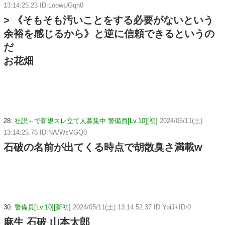
13:14:25.23 ID:LoowUGqh0
> 《そもそも汚いことをする必要がないという
余裕を感じるから》と逆に信頼できるというの
だ
お花畑
28:
社説＋で新規スレ立て人募集中 警備員[Lv.10][初]
2024/05/11(土)
13:14:25.76 ID:NA/WsVGQ0
石破の名前が出てくる時点で胡散臭さ満載w
30:
警備員[Lv.10][新初]
2024/05/11(土) 13:14:52.37 ID:YpiJ+IDr0
麻生 石破 山本太郎