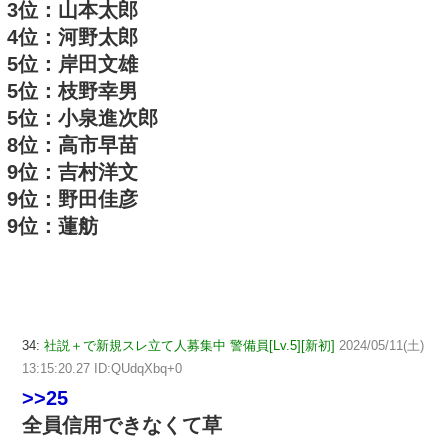
3位：山本太郎
4位：河野太郎
5位：岸田文雄
5位：枝野幸男
5位：小泉進次郎
8位：高市早苗
9位：吉村洋文
9位：野田佳彦
9位：蓮舫
34:
社説＋で新規スレ立て人募集中 警備員[Lv.5][新初]
2024/05/11(土)
13:15:20.27 ID:QUdqXbq+0
>>25
全員信用できなくて草