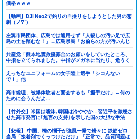
価格ｗｗｗ
【動画】DJI Neo2で釣りの自撮りをしようとした男の悲
劇（ノ∇`）
左翼市民団体、広島では通用せず「人殺しの汚い足で広
島の土を踏むな！」→広島県民「お前らの方が汚いんじ
ゃ！」「ワシらが広島県民じゃ」
共産党「熊本地震救援募金のお願いをしていたところ、
中指を立てられました。中指がメガネに当たり、危うく
怪我をするところでした」
えっちなユニフォームの女子陸上選手「シコんない
で！」他
高市総理、被爆体験者と面会するも「握手だけ」←何の
ために会うんだよ…
【竹外交】米国は曖昧､韓国は冷ややか…習近平を激怒さ
せた高市発言に｢無言の支持｣を示した国の大胆な手法
【悲報】 中国、橋の欄干が強風一発で粉々に 鉄筋ゼロ
当局「接着剤でくっつけただけ」「正常で、品質問題は