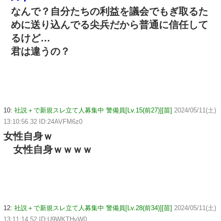
なんで？自分たちの利益を議会でもぎ取るた
めに送り込んでる尖兵だから普通に信任して
るけど…
君は違うの？
10:
社説＋で新規スレ立て人募集中 警備員[Lv.15(前27)][苗]
2024/05/11(土)
13:10:56.32 ID:24AVFM6z0
女性自身ｗ
女性自身ｗｗｗｗ
12:
社説＋で新規スレ立て人募集中 警備員[Lv.28(前34)][苗]
2024/05/11(土)
13:11:14.52 ID:U9WKTHvW0