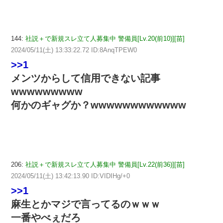
144:
社説＋で新規スレ立て人募集中 警備員[Lv.20(前10)][苗]
2024/05/11(土) 13:33:22.72 ID:8AnqTPEW0
>>1
メンツからして信用できない記事
wwwwwwwww
何かのギャグか？wwwwwwwwwwww
206:
社説＋で新規スレ立て人募集中 警備員[Lv.22(前36)][苗]
2024/05/11(土) 13:42:13.90 ID:VIDIHg/+0
>>1
麻生とかマジで言ってるのｗｗｗ
一番やべぇだろ