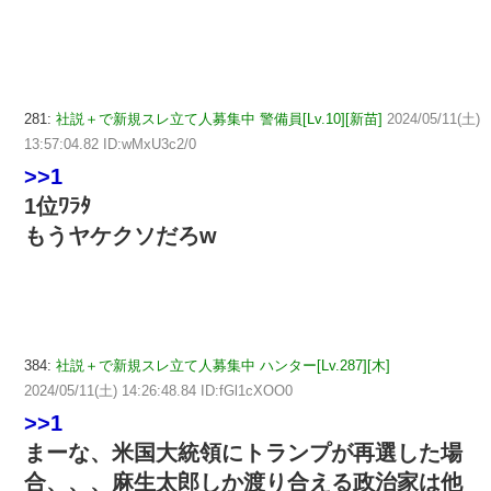
281:
社説＋で新規スレ立て人募集中 警備員[Lv.10][新苗]
2024/05/11(土)
13:57:04.82 ID:wMxU3c2/0
>>1
1位ﾜﾗﾀ
もうヤケクソだろw
384:
社説＋で新規スレ立て人募集中 ハンター[Lv.287][木]
2024/05/11(土) 14:26:48.84 ID:fGl1cXOO0
>>1
まーな、米国大統領にトランプが再選した場
合、、、麻生太郎しか渡り合える政治家は他