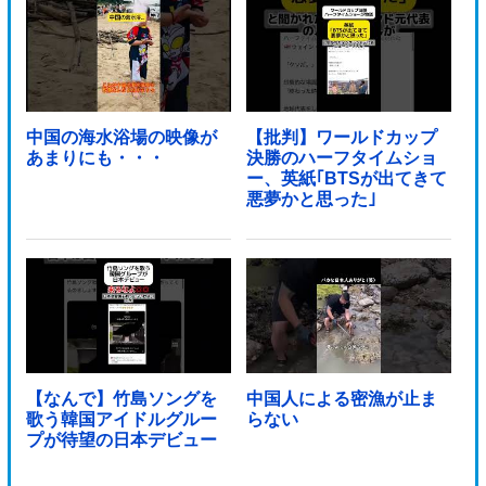
中国の海水浴場の映像が
【批判】ワールドカップ
あまりにも・・・
決勝のハーフタイムショ
ー、英紙｢BTSが出てきて
悪夢かと思った｣
【なんで】竹島ソングを
中国人による密漁が止ま
歌う韓国アイドルグルー
らない
プが待望の日本デビュー