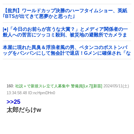
【批判】ワールドカップ決勝のハーフタイムショー、英紙
｢BTSが出てきて悪夢かと思った｣
|●|「今日のお前らが言うな大賞？」とメディア関係者の一
般人への苦言にツッコミ殺到、被災地の避難所でカメラま
わすのは……
本屋に現れた異臭＆浮浪者風の男、ペタンコのボストンバ
ッグをパンパンにして無会計で退店！Gメンに確保され「な
んで？」と本気で困惑ｗｗｗ
160:
社説＋で新規スレ立て人募集中 警備員[Lv.7][新苗]
2024/05/11(土)
13:34:58.48 ID:ncHpmDHn0
>>25
太郎だらけw