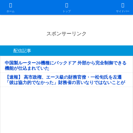
日本第一！ニュース録
ホーム
トップ
サイドバー
スポンサーリンク
配信記事
中国製ルーター20機種にバックドア 外部から完全制御できる
機能が仕込まれていた
【速報】 高市政権、エース級の財務官僚・一松旬氏を左遷
「彼は協力的でなかった」財務省の言いなりではないことが
判明