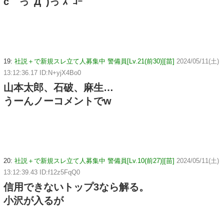
c⌒っﾟДﾟ)っ ｽﾞｺｰ
19:
社説＋で新規スレ立て人募集中 警備員[Lv.21(前30)][苗]
2024/05/11(土)
13:12:36.17 ID:N+yjX4Bo0
山本太郎、石破、麻生…
うーんノーコメントでw
20:
社説＋で新規スレ立て人募集中 警備員[Lv.10(前27)][苗]
2024/05/11(土)
13:12:39.43 ID:f12z5FqQ0
信用できないトップ3なら解る。
小沢が入るが