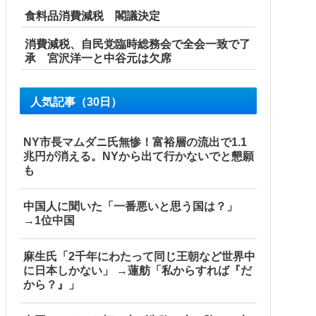
…
食料品消費減税 閣議決定
怒り爆発
消費減税、自民党臨時総務会で全会一致で了
承 宮沢洋一と中谷元は欠席
人気記事（30日）
NY市長マムダニ氏無惨！富裕層の流出で1.1
兆円が消える。NYから出て行かないでと懇願
も
中国人に聞いた「一番悪いと思う国は？」
→1位中国
麻生氏「2千年にわたって同じ王朝など世界中
に日本しかない」 →蓮舫「私からすれば『だ
から？』」