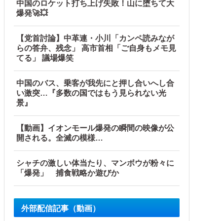
中国のロケット打ち上げ失敗！山に堕ちて大
爆発🚀💥
【党首討論】中革連・小川「カンペ読みなが
らの答弁、残念」 高市首相「ご自身もメモ見
てる」 議場爆笑
中国のバス、乗客が我先にと押し合いへし合
い激突…『多数の国ではもう見られない光
景』
【動画】イオンモール爆発の瞬間の映像が公
開される。全滅の模様…
シャチの激しい体当たり、マンボウが粉々に
「爆発」 捕食戦略か遊びか
外部配信記事（動画）