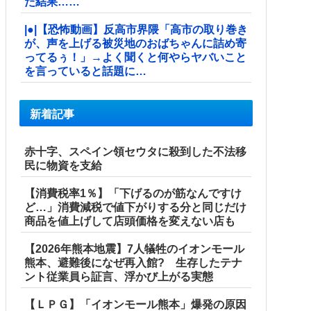
た結果……
|●|【恐怖動画】反高市界隈「高市の取り巻き
が、声を上げる被災地のおばちゃんに詰め寄
ってるぅ！」→よく聞くと何やらヤバいこと
を言っていると話題に…
新着記事
赤十字、スペイン領セウタに殺到した不法移
民に物資を支給
【消費税率1％】「下げるのが筋なんですけ
ど…」消費減税で値下がりする分と同じだけ
商品を値上げして店頭価格を変えない店も
【2026年熊本地震】7人犠牲のイオンモール
熊本、避難後になぜ再入館? 生存したテナ
ント従業員ら証言、浮かび上がる実態
【ＬＰＧ】「イオンモール熊本」爆発の原因