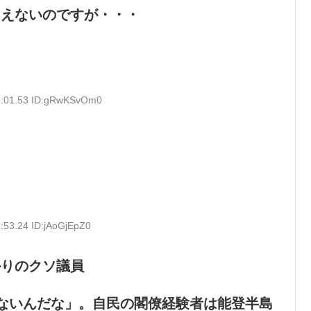
こえないのですが・・・
3:01.53 ID:gRwKSvOm0
:53.24 ID:jAoGjEpZ0
かりのクソ議員
ないんだな」。自民の閣僚経験者は能登半島