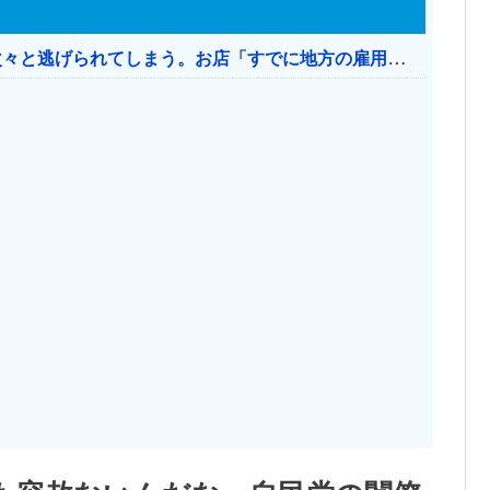
日本のお店、時給1500円でもミャンマー人に次々と逃げられてしまう。お店「すでに地方の雇用は崩壊」