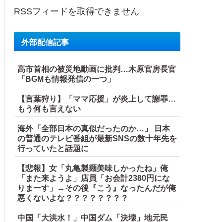
RSSフィードを取得できません
外部配信記事
高市首相の被災地動画に批判…木原官房長官
「BGMも情報発信の一つ」
【言葉狩り】「ママ応援」が炎上して謝罪…
もう何も言えない
海外「全部日本の真似だったのか…」 日本
の普通のテレビ番組が最新SNSの数十年先を
行っていたと話題に
【悲報】女「丸亀製麺美味しかったね」俺
「また来ようよ」店員「お会計2380円にな
りまーす」→その後『こう』なったんだが俺
悪くないよな？？？？？？？？
中国「大洪水！」中国ダム「決壊」地元民