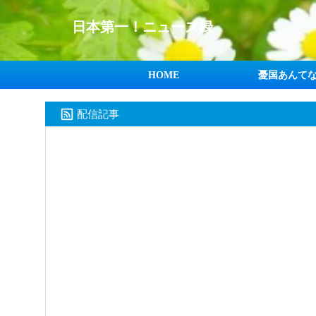
日本第一！ニュース録
HOME
憂国あんて
配信記事