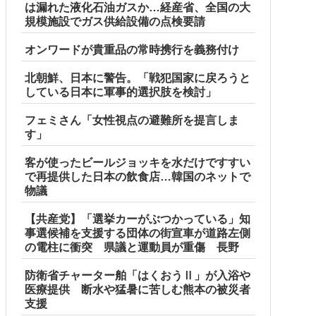
は漏れた液化石油ガスか…経産省、全国の大
規模施設でガス供給設備の点検要請
オンワードが貴重品の常時携行を義務付け
北朝鮮、日本に警告。「戦犯国家に戻ろうと
している日本に軍事的選択肢を検討」
フェミさん「女性視点の避難所を提言しま
す」
客が使ったビールジョッキを水だけですすい
で再提供した日本の飲食店…韓国のネットで
物議
【共産党】「選挙カーがぶつかっている」知
事選候補を支援する団体の街宣車が道路左側
の電柱に衝突 県議と運動員が重傷 長野
防衛省チャーター舶「はくおうⅡ」が入浴や
医療提供 断水や猛暑に苦しむ熊本の被災者
支援