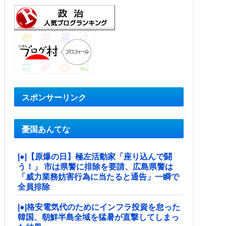
スポンサーリンク
憂国あんてな
|●|【原爆の日】極左活動家「座り込んで闘
う！」 市は県警に排除を要請、広島県警は
「威力業務妨害行為に当たると通告」一瞬で
全員排除
|●|格安電気代のためにインフラ投資を怠った
韓国、朝鮮半島全域を猛暑が直撃してしまっ