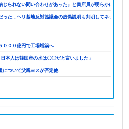
信じられない問い合わせがあった』と書店員が明らかにして…
だった…ヘリ基地反対協議会の虚偽説明も判明してネット民の
５０００億円で工場増築へ
ら日本人は韓国産の水は〇〇だと言いました」
道について父親ヨスが否定他