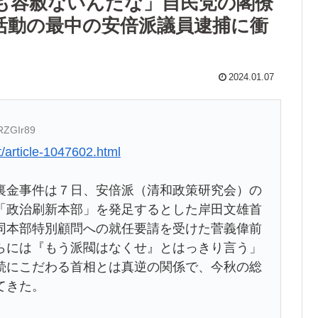
も容赦ないんだな」自民党の閣僚
活動の最中の安倍派議員逮捕に衝
2024.01.07
lRZGIr89
/article-1047602.html
裏金事件は７日、安倍派（清和政策研究会）の
「政治刷新本部」を発足するとした岸田文雄首
同本部特別顧問への就任要請を受けた菅義偉前
らには『もう派閥はなくせ』とはっきり言う」
続にこだわる首相とは真逆の関係で、今秋の総
てきた。