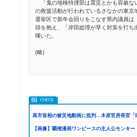
「鬼の地検特捜部は震災とかも容赦ない
の救援活動が行われているさなかの東京
選挙区で新年会回りをこなす県内議員は
頭を抱え、「岸田総理が早く対策を打ち
嘆いた。
(略)
高市首相の被災地動画に批判…木原官房長官「
【画像】覇権漫画ワンピースの主人公モンキー