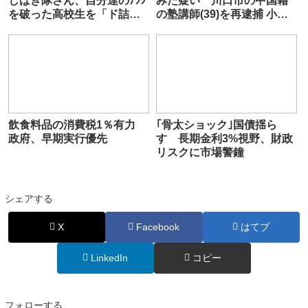
しばき隊さん、自分達のﾁﾗｼ
みた疑い 川口市の中国籍
を破った高校生を「ド詰
の塾講師(39)を再逮捕 小型
め」してしまう
カメラや集音機器、小型イ
ヤホンを押収
飲食料品の消費税1％有力
｢骨太ショック｣国債揺ら
政府、早期実行優先
す 長期金利3%視野、財政
リスクに市場警鐘
シェアする
X
Facebook
はてブ
LinkedIn
コピー
フォローする