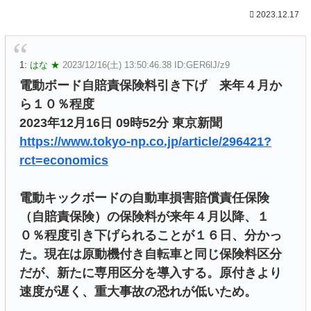
2023.12.17
1:
はな ★
2023/12/16(土) 13:50:46.38 ID:GER6lJ/z9
電動ボード自賠責保険料引き下げ 来年４月か
ら１０％程度
2023年12月16日 09時52分 東京新聞
https://www.tokyo-np.co.jp/article/296421?
rct=economics
電動キックボードの自動車損害賠償責任保険
（自賠責保険）の保険料が来年４月以降、１
０％程度引き下げられることが１６日、分かっ
た。現在は原動機付き自転車と同じ保険料区分
だが、新たに専用区分を導入する。原付きより
速度が遅く、重大事故の恐れが低いため。