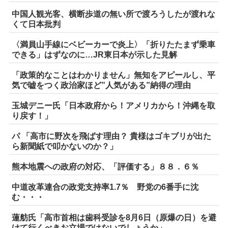
中国人観光客、横断歩道の無い所で渡ろうしたが渡れな
くて日本批判
〈満員山手線にベビーカーで炎上〉「折りたたまず乗車
できる」はずなのに…JR東日本が示した見解
「政策的なことはわかりません」無知をアピールし、平
気で嘘をつく政治家ほど”人気がある”納得の理由
玉城デニー氏「日本政府から！アメリカから！沖縄を取
り戻す！」
パ 「高市に野次を飛ばす理由？ 貴様はゴキブリが出た
ら新聞紙で叩かないのか？」
熊本地震への政府の対応、「評価する」８８．６％
中道改革連合の政党支持率1.7％ 野党の6番手に沈
む・・・
蓮舫氏「高市首相は歯科受診を8月6日（原爆の日）を避
けて行くべきお立場ではないでしょうか」