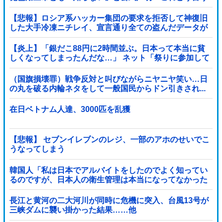
ことなんや！？？？？？？？？
【悲報】ロシア系ハッカー集団の要求を拒否して神復旧
した大手冷凍ニチレイ、宣言通り全ての盗んだデータが
公開される
【炎上】「銀だこ88円に2時間並ぶ。日本って本当に貧
しくなってしまったんだな…」 ネット「祭りに参加して
るだけでなんでこんなこと言われなあかんの...
（国旗損壊罪）戦争反対と叫びながらニヤニヤ笑い…日
の丸を破る内輪ネタをして一般国民からドン引きされ...
在日ベトナム人達、3000匹を乱獲
【悲報】 セブンイレブンのレジ、一部のアホのせいでこ
うなってしまう
韓国人「私は日本でアルバイトをしたのでよく知ってい
るのですが、日本人の衛生管理は本当になってなかった
です」
長江と黄河の二大河川が同時に危機に突入、台風13号が
三峡ダムに襲い掛かった結果……他