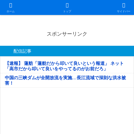
日本第一！ニュース録
ホーム
トップ
サイドバー
スポンサーリンク
配信記事
【速報】 蓮舫「蓮舫だから叩いて良いという報道」 ネット
「高市だから叩いて良いをやってるのがお前だろ」
中国の三峡ダムが全開放流を実施…長江流域で深刻な洪水被
害！