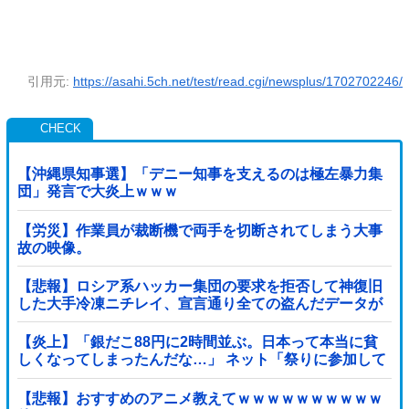
引用元:
https://asahi.5ch.net/test/read.cgi/newsplus/1702702246/
【沖縄県知事選】「デニー知事を支えるのは極左暴力集
団」発言で大炎上ｗｗｗ
【労災】作業員が裁断機で両手を切断されてしまう大事
故の映像。
【悲報】ロシア系ハッカー集団の要求を拒否して神復旧
した大手冷凍ニチレイ、宣言通り全ての盗んだデータが
公開される
【炎上】「銀だこ88円に2時間並ぶ。日本って本当に貧
しくなってしまったんだな…」 ネット「祭りに参加して
るだけでなんでこんなこと言われなあかんの...
【悲報】おすすめのアニメ教えてｗｗｗｗｗｗｗｗｗｗ