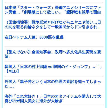
17万いいね
日本発「スター・ウォーズ」長編アニメシリーズにファ
ン興奮…「劇場版にして欲しい」「艦隊戦も派手で面白
い」！
（国旗損壊罪）戦争反対と叫びながらニヤニヤ笑い…日
の丸を破る内輪ネタをして一般国民からドン引きされ...
在日ベトナム人達、3000匹を乱獲
【望んでない】全国知事会、政府へ多文化共生実現を要
望
韓国人「日本の村上宗隆 vs 韓国のイ・ジョンフ」→「」
【MLB】
外国人「親子丼という日本の料理の直訳を知ってしまっ
た…」
海外「これ大好き！」日本のオタアイテムを購入して大
喜びの米国人美女に海外が大騒ぎ