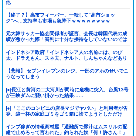
他
【終了？】高市フィーバー、一転して”高市ショッ
ク”へ…支持率も市場も急降下ｗｗｗｗｗｗｗｗ
元大韓サッカー協会関係者が証言、会長は韓国代表の成
績が悪かった際「審判に十分な接待をしていないのでは
ないかと叱責した」
インドネシア政府「インドネシア人の名前には、のび
太、ドラえもん、スネ夫、ナルト、しんちゃんなどあり
ます」
【悲報】 セブンイレブンのレジ、一部のアホのせいでこ
うなってしまう
|●|長江と黄河の二大河川が同時に危機に突入、台風13号
が三峡ダムに襲い掛かった結果……
|●|「ここのコンビニの店長マジでヤバい」と利用者が告
発、袋一杯の家庭ゴミをゴミ箱に捨てようとしただけ
で……
インプ稼ぎの情報商材屋「避難所で豚汁はムスリルの配
慮で止めろって言われた」釣られた奴「何！許さん！」