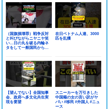
（国旗損壊罪）戦争反対
在日ベトナム人達、3000
と叫びながらニヤニヤ笑
匹を乱獲
い…日の丸を破る内輪ネ
タをして一般国民からド
ン引きされ...
【望んでない】全国知事
スニーカーを万引きした
会、政府へ多文化共生実
中国籍の女の言い訳がヤ
現を要望
バい #移民 #外国人 #ニュ
ース