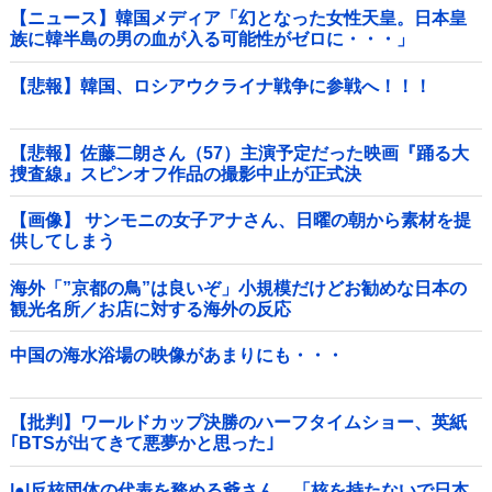
【ニュース】韓国メディア「幻となった女性天皇。日本皇
族に韓半島の男の血が入る可能性がゼロに・・・」
【悲報】韓国、ロシアウクライナ戦争に参戦へ！！！
【悲報】佐藤二朗さん（57）主演予定だった映画『踊る大
捜査線』スピンオフ作品の撮影中止が正式決
定・・・・・・・・・他
【画像】 サンモニの女子アナさん、日曜の朝から素材を提
供してしまう
海外「”京都の鳥”は良いぞ」小規模だけどお勧めな日本の
観光名所／お店に対する海外の反応
中国の海水浴場の映像があまりにも・・・
【批判】ワールドカップ決勝のハーフタイムショー、英紙
｢BTSが出てきて悪夢かと思った｣
|●|反核団体の代表を務める爺さん、「核を持たないで日本