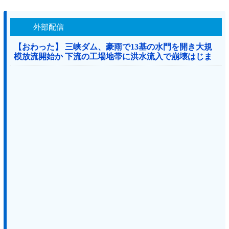
外部配信
【おわった】 三峡ダム、豪雨で13基の水門を開き大規
模放流開始か 下流の工場地帯に洪水流入で崩壊はじま
る