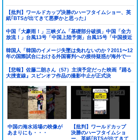
【批判】ワールドカップ決勝のハーフタイムショー、英
紙｢BTSが出てきて悪夢かと思った｣
中国「大豪雨！」三峡ダム「基礎部分破損」中国「全力
放流！」台風13号「中国上陸予測」台風15号「中国接近
（画像」中国「台風同時上陸！（穀物生産が壊滅危機」
→
韓国人「韓国のイメージ失墜は免れないのか？2011〜12
年の国際試合における外国審判への接待疑惑が海外で一
斉に報じられる‥」
【悲報】佐藤二朗さん（57）主演予定だった映画『踊る
大捜査線』スピンオフ作品の撮影中止が正式決
定・・・・・・・・・他
中国の海水浴場の映像が
【批判】ワールドカップ
あまりにも・・・
決勝のハーフタイムショ
ー、英紙｢BTSが出てきて