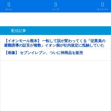
日本第一！ニュース録
ホーム
トップ
サイドバー
配信記事
【イオンモール熊本】 一転して話が変わってくる「従業員の
避難誘導の証言が複数」イオン側が社内規定に抵触していた
疑い
【画像】 セブンイレブン、ついに神商品を販売