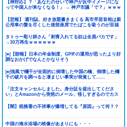
【神対応】？「あなたのせいで神戸が反中イメージにな
って中国人が来なくなる！」 → 神戸市議「で？」ｗｗｗ
ｗｗｗｗｗｗｗｗｗｗｗｗ
【悲報】 週刊誌、好き放題書きまくる 高市早苗首相は新
公用車の贅を尽くした後部座席でたばこを吸うのが至福
の時間「どんどん延びる乗車時間」
タトゥー彫り師さん「刺青入れてる奴は全員バカです」
→30万再生ｗｗｗｗｗｗ
|●|【朗報】日本の年金制度、GPIFの運用が思ったより好
調なおかげでなんとかなりそう
|●|強風で欄干が全面的に倒壊した中国の橋、倒壊した欄
干の破片を調べると凄まじい事実が発覚して……
「注文キャンセルしました。身分証を提出してくださ
い」とAmazonから突然のメール、怪しすぎるのでカス
タマーに確認したら……
【闇】税務署の不祥事が爆増してる『原因』って何？？
中国の海水浴場の映像があまりにも・・・