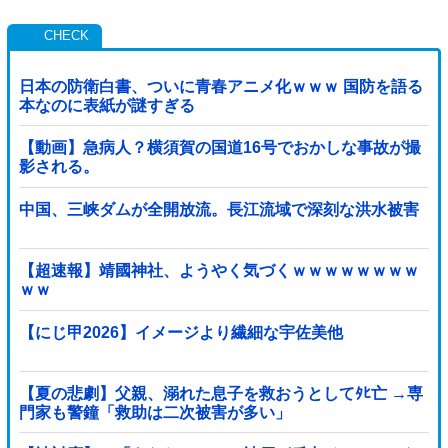
日本の防衛白書、ついに青春アニメ化ｗｗｗ 国防を語る
本なのに表紙が謎すぎる
【動画】急病人？横須賀の国道16号でおかしな事故が撮
影される。
中国、三峡ダムが全開放流。長江流域で深刻な洪水被害
【超速報】靖國神社、ようやく気づくｗｗｗｗｗｗｗｗ
ｗｗ
【にじ甲2026】イメージより繊細な宇佐美他
【夏の悲劇】父親、溺れた息子を救おうとしてﾀﾋ亡 →専
門家も警鐘「救助は二次被害が多い」