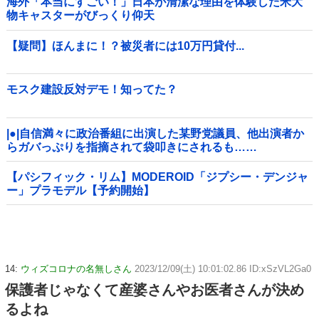
海外「本当にすごい！」日本が清潔な理由を体験した米大
物キャスターがびっくり仰天
【疑問】ほんまに！？被災者には10万円貸付...
モスク建設反対デモ！知ってた？
|●|自信満々に政治番組に出演した某野党議員、他出演者か
らガバっぷりを指摘されて袋叩きにされるも……
【パシフィック・リム】MODEROID「ジプシー・デンジャ
ー」プラモデル【予約開始】
14:
ウィズコロナの名無しさん
2023/12/09(土) 10:01:02.86 ID:xSzVL2Ga0
保護者じゃなくて産婆さんやお医者さんが決め
るよね