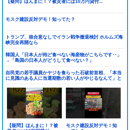
【疑問】ほんまに！？被災者には10万円貸付...
モスク建設反対デモ！知ってた？
トランプ、核合意なしでイラン戦争撤退検討 ホルムズ海
峡完全再開なら
韓国人「日本人が殆ど食べない海産物がこちらです‥」
→「島国の日本人がどうして食べない？」
自民党の若手議員かヤジを食らった石破前首相、「本当
に見識のある人に当選期数の若い人がやじるなんて」と
不満たらたらな様子を見せて……他
【疑問】ほんまに！？被
モスク建設反対デモ！知