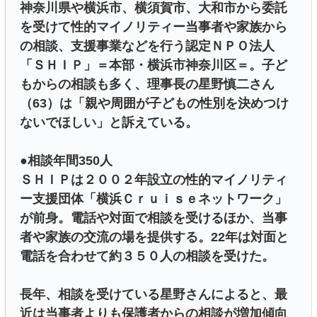
神奈川県や横浜市、横須賀市、大和市から委託
を受けて性的マイノリティー当事者や家族から
の相談、支援事業などを行う認定ＮＰＯ法人
「ＳＨＩＰ」＝本部・横浜市神奈川区＝。子ど
もからの相談も多く、理事長の星野慎二さん
（63）は「親や周囲が子どもの性別を決めつけ
ないでほしい」と訴えている。
●相談年間350人
ＳＨＩＰは２００２年設立の性的マイノリティ
ー支援団体「横浜Ｃｒｕｉｓｅネットワーク」
が前身。電話や対面で相談を受けるほか、当事
者や家族の交流の場を提供する。22年は対面と
電話を合わせて約３５０人の相談を受けた。
長年、相談を受けている星野さんによると、最
近は当事者よりも保護者からの相談が増加傾向