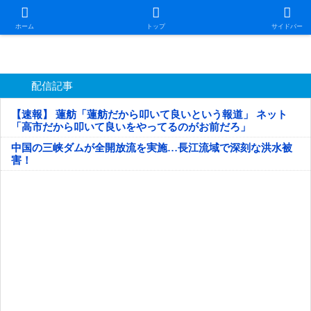
日本第一！ニュース録
ホーム
トップ
サイドバー
配信記事
【速報】 蓮舫「蓮舫だから叩いて良いという報道」 ネット
「高市だから叩いて良いをやってるのがお前だろ」
中国の三峡ダムが全開放流を実施…長江流域で深刻な洪水被
害！