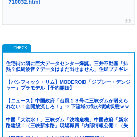
710032.html
住宅街の隣に巨大データセンター爆誕。三井不動産「排
熱？低周波音？データはまだ出せません」住民ブチギレ
【パシフィック・リム】MODEROID「ジプシー・デンジ
ャー」プラモデル【予約開始】
【ニュース】中国政府「台風１３号に三峡ダムが耐えら
れない！全開放流しろ！」⇒ 下流域の街が壊滅状態ｗｗ
ｗｗｗ
中国「大洪水！」三峡ダム「決壊危機」中国政府「新水
路建設！（三峡新水路」現場職員「内部情報公開！（失
踪」湖南省「三峡放流情報（画像」台風13号「...