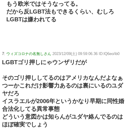
もう欧米ではそうなってる。
だから反LGBT法もできるくらい、むしろ
LGBTは嫌われてる
7:
ウィズコロナの名無しさん
2023/12/09(土) 09:59:06.36 ID:lQ6eo/ib0
LGBTゴリ押しにゃウンザリだが
そのゴリ押ししてるのはアメリカなんだよなぁ
つーかこれだけ影響力あるのは裏にいるのユダ
ヤだろ
イスラエルが2006年というかなり早期に同性婚
合法化してる異常事態
どういう意図かは知らんがユダヤ絡んでるのは
ほぼ確実でしょう