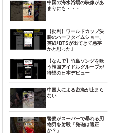
中国の海水浴場の映像があ
まりにも・・・
【批判】ワールドカップ決
勝のハーフタイムショー、
英紙｢BTSが出てきて悪夢
かと思った｣
【なんで】竹島ソングを歌
う韓国アイドルグループが
待望の日本デビュー
中国人による密漁が止まら
ない
警察がスーパーで暴れる刃
物男を射殺「発砲は適正
か？」