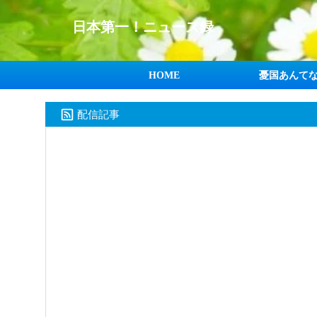
日本第一！ニュース録
HOME
憂国あんて
配信記事