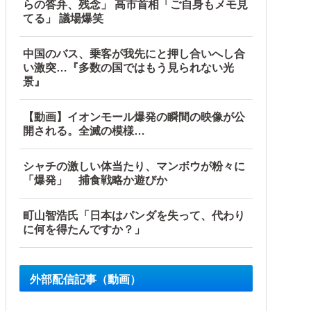
らの答弁、残念」 高市首相「ご自身もメモ見
てる」 議場爆笑
中国のバス、乗客が我先にと押し合いへし合
い激突…『多数の国ではもう見られない光
景』
【動画】イオンモール爆発の瞬間の映像が公
開される。全滅の模様…
シャチの激しい体当たり、マンボウが粉々に
「爆発」 捕食戦略か遊びか
町山智浩氏「日本はパンダを失って、代わり
に何を得たんですか？」
外部配信記事（動画）