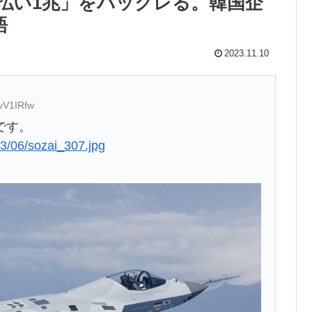
払い1兆」をバックレる。韓国企
語
2023.11.10
vV1IRfw
です。
23/06/sozai_307.jpg