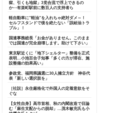
獄、引くも地獄」3党合流で浮上できるの
か⋯有楽町駅前に数百人の支持者ら
軽自動車に”軽油”を入れちゃ絶対ダメ～！
セルフスタンドで後を絶たない「誤給油トラ
ブル」！
国連事務総長「お金がありません。このまま
では国連が完全崩壊します。助けて下さい」
東京駅近くに「地下シェルター」整備を正式
表明…小池百合子知事「多くの方が滞在、施
設整備の効果高い」
参政党、福岡県議選に30人擁立方針 神谷代
表「新しい選択肢を」
［社説］永住厳格化で外国人の定着意欲をそ
ぐな
【女性自身】高市首相、秋の内閣改造で目論
む「麻生支配からの脱却」…茂木敏充氏も小