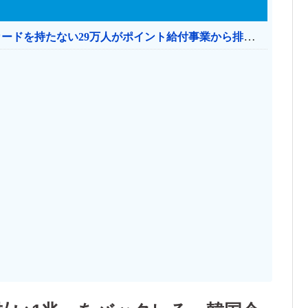
共産党「これは酷い…京都市でマイナンバーカードを持たない29万人がポイント給付事業から排除された」