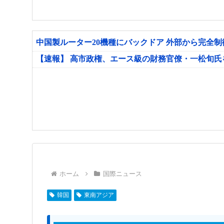
中国製ルーター20機種にバックドア 外部から完全
【速報】 高市政権、エース級の財務官僚・一松旬
ホーム
国際ニュース
韓国
東南アジア