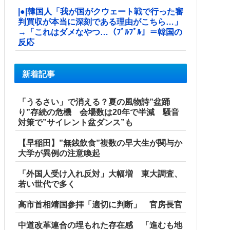
|●|韓国人「我が国がクウェート戦で行った審
判買収が本当に深刻である理由がこちら…」
→「これはダメなやつ…（ﾌﾞﾙﾌﾞﾙ」＝韓国の
反応
新着記事
「うるさい」で消える？夏の風物詩”盆踊
り”存続の危機 会場数は20年で半減 騒音
対策で”サイレント盆ダンス”も
【早稲田】”無銭飲食”複数の早大生が関与か
大学が異例の注意喚起
「外国人受け入れ反対」大幅増 東大調査、
若い世代で多く
高市首相靖国参拝「適切に判断」 官房長官
中道改革連合の埋もれた存在感 「進むも地