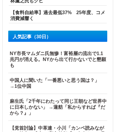
林鷹之氏もクビ
【食料自給率】過去最低37% 25年度、コメ
消費減響く
人気記事（30日）
NY市長マムダニ氏無惨！富裕層の流出で1.1
兆円が消える。NYから出て行かないでと懇願
も
中国人に聞いた「一番悪いと思う国は？」
→1位中国
麻生氏「2千年にわたって同じ王朝など世界中
に日本しかない」 →蓮舫「私からすれば『だ
から？』」
【党首討論】中革連・小川「カンペ読みなが