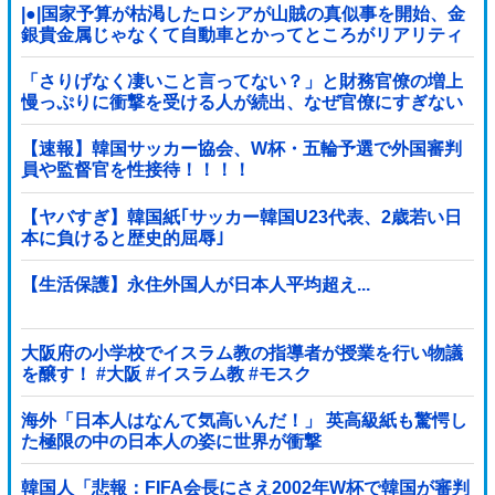
|●|国家予算が枯渇したロシアが山賊の真似事を開始、金
銀貴金属じゃなくて自動車とかってところがリアリティ
ありすぎる……
「さりげなく凄いこと言ってない？」と財務官僚の増上
慢っぷりに衝撃を受ける人が続出、なぜ官僚にすぎない
財務省が……
【速報】韓国サッカー協会、W杯・五輪予選で外国審判
員や監督官を性接待！！！！
【ヤバすぎ】韓国紙｢サッカー韓国U23代表、2歳若い日
本に負けると歴史的屈辱｣
【生活保護】永住外国人が日本人平均超え...
大阪府の小学校でイスラム教の指導者が授業を行い物議
を醸す！ #大阪 #イスラム教 #モスク
海外「日本人はなんて気高いんだ！」 英高級紙も驚愕し
た極限の中の日本人の姿に世界が衝撃
韓国人「悲報：FIFA会長にさえ2002年W杯で韓国が審判