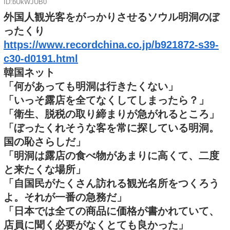
ID:bUkWJUB0
外国人観光客をがっかりさせるソウル明洞のぼ
ったくり
https://www.recordchina.co.jp/b921872-s39-
c30-d0191.html
韓国ネット
「何があっても明洞は行きたくない」
「いっそ露店を全てなくしてしまったら？」
「衛生、脱税の取り締まりが急がれるところ」
「ぼったくれそうな客を常に探している明洞。
国の恥さらしだ」
「明洞は露店の食べ物があまりに高くて、二度
と来たくな場所」
「自国民がたくさん訪れる観光名所をつくろう
よ。それが一番の急務だ」
「日本では全ての商品に価格が書かれていて、
店員に聞く必要がなくとても良かった」