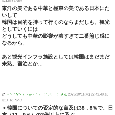
ID:r3GYLA6M
東洋の美である中華と極東の美である日本にた
いして
韓国は目的を持って行くのならまだしも、観光
としていくには
どうしても中華の影響が濃すぎて二番煎じ感に
なるから。
あと観光インフラ施設としては韓国はまだまだ
未熟。宿泊とか…
24:
<丶｀∀´>（´・ω・｀）（｀ハ´ ）さん
2023/10/11(水) 22:42:48.10
ID:JTbcPo4O
＞韓国についての否定的な言及は38．8％で、日
本（11．9％）の3倍以上に及ぶ。