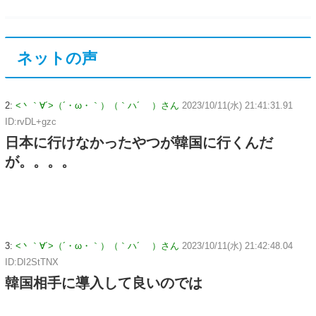
ネットの声
2:
<丶｀∀´>（´・ω・｀）（｀ハ´ ）さん
2023/10/11(水) 21:41:31.91
ID:rvDL+gzc
日本に行けなかったやつが韓国に行くんだ
が。。。。
3:
<丶｀∀´>（´・ω・｀）（｀ハ´ ）さん
2023/10/11(水) 21:42:48.04
ID:DI2StTNX
韓国相手に導入して良いのでは