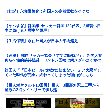
［社説］永住厳格化で外国人の定着意欲をそぐな
【ヤバすぎ】韓国紙｢サッカー韓国U23代表、2歳若い日
本に負けると歴史的屈辱｣
【生活保護】永住外国人が日本人平均超え...
【速報】 韓国サッカー協会『すでに時効だ』、外国人審
判らへ性的接待疑惑→ロンドン五輪は銅メダルはく奪の
可能性「審判の国籍は日本、UAE、イラン」
韓国人「『日本ビールは絶対に飲まない！』と大騒ぎし
ていた時代が完全に終わってしまった理由がこちら…
（ブルブル」＝韓国の反応
【巨人対ヤクルト18回戦】巨人、3回裏無死二三塁から
笹原の2点タイムリーで勝ち越
し！！！！！！！！！！！！！他