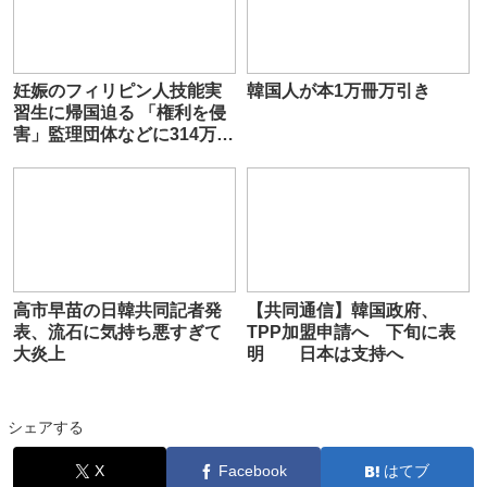
妊娠のフィリピン人技能実
韓国人が本1万冊万引き
習生に帰国迫る 「権利を侵
害」監理団体などに314万円
賠償命令 福岡地裁
高市早苗の日韓共同記者発
【共同通信】韓国政府、
表、流石に気持ち悪すぎて
TPP加盟申請へ 下旬に表
大炎上
明 日本は支持へ
シェアする
X
Facebook
はてブ