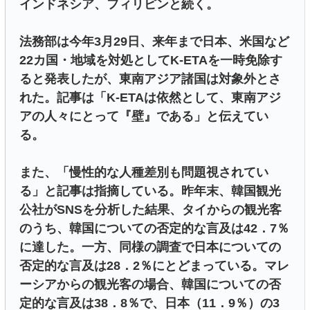
インドネシア、フィリピンと続く。
法務部は今年3月29日、来年まで日本、米国など
22カ国・地域を対処としてK-ETAを一時免除す
ると発表したが、東南アジア諸国は対象外とさ
れた。記事は「K-ETAは依然として、東南アジ
アの人々にとって『壁』である」と伝えてい
る。
また、「慢性的な人種差別も問題視されてい
る」と記事は指摘している。昨年末、韓国観光
公社がSNSを分析した結果、タイからの観光客
のうち、韓国についての否定的な言及は42．7％
に達した。一方、同様の調査で日本についての
否定的な言及は28．2％にとどまっている。マレ
ーシアからの観光客の場合、韓国についての否
定的な言及は38．8％で、日本（11．9％）の3