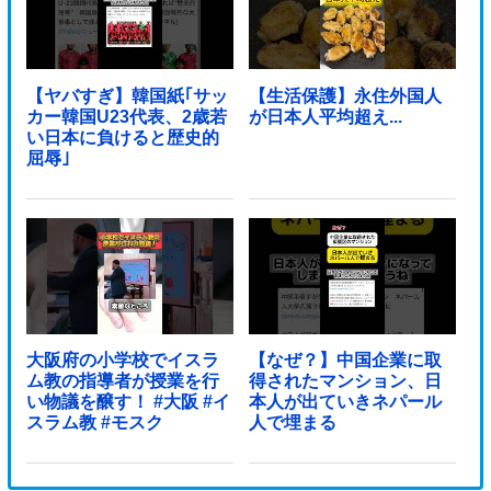
【ヤバすぎ】韓国紙｢サッ
【生活保護】永住外国人
カー韓国U23代表、2歳若
が日本人平均超え...
い日本に負けると歴史的
屈辱｣
大阪府の小学校でイスラ
【なぜ？】中国企業に取
ム教の指導者が授業を行
得されたマンション、日
い物議を醸す！ #大阪 #イ
本人が出ていきネパール
スラム教 #モスク
人で埋まる