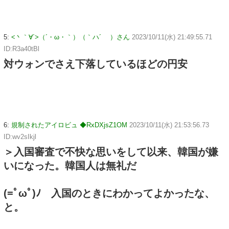
5:
<丶｀∀´>（´・ω・｀）（｀ハ´ ）さん
2023/10/11(水) 21:49:55.71
ID:R3a40tBl
対ウォンでさえ下落しているほどの円安
6:
規制されたアイロビュ ◆RxDXjsZ1OM
2023/10/11(水) 21:53:56.73
ID:wv2sIkjl
＞入国審査で不快な思いをして以来、韓国が嫌
いになった。韓国人は無礼だ
(=ﾟωﾟ)ﾉ 入国のときにわかってよかったな、
と。