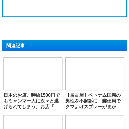
関連記事
日本のお店、時給1500円で
【名古屋】ベトナム国籍の
もミャンマー人に次々と逃
男性を不起訴に 郵便局で
げられてしまう。お店「す
クマよけスプレーがまか
でに地方の雇用は崩壊」
れ、男女5人が救急搬送され
た事件