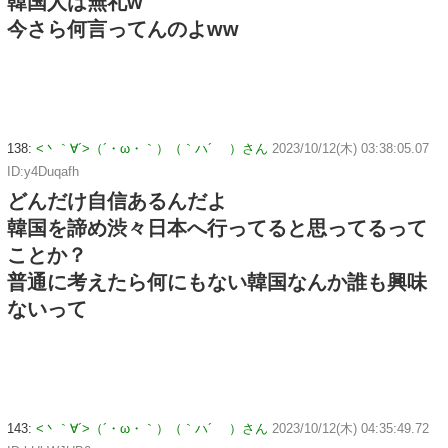
韓国人は無礼w
今さら何言ってんのよww
138:
<丶｀∀´>（´・ω・｀）（｀ハ´ ）さん
2023/10/12(木) 03:38:05.07
ID:y4Duqafh
どんだけ自信あるんだよ
韓国を諦め渋々日本へ行ってると思ってるって
ことか？
普通に考えたら何にもない韓国なんか誰も興味
ないって
143:
<丶｀∀´>（´・ω・｀）（｀ハ´ ）さん
2023/10/12(木) 04:35:49.72