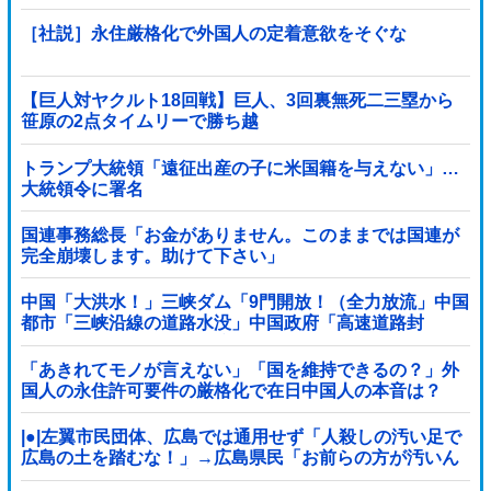
［社説］永住厳格化で外国人の定着意欲をそぐな
【巨人対ヤクルト18回戦】巨人、3回裏無死二三塁から
笹原の2点タイムリーで勝ち越
し！！！！！！！！！！！！！他
トランプ大統領「遠征出産の子に米国籍を与えない」…
大統領令に署名
国連事務総長「お金がありません。このままでは国連が
完全崩壊します。助けて下さい」
中国「大洪水！」三峡ダム「9門開放！（全力放流」中国
都市「三峡沿線の道路水没」中国政府「高速道路封
鎖！」中国ダム「緊急放流に合わせて開門（土砂崩れ発
生」→
「あきれてモノが言えない」「国を維持できるの？」外
国人の永住許可要件の厳格化で在日中国人の本音は？
|●|左翼市民団体、広島では通用せず「人殺しの汚い足で
広島の土を踏むな！」→広島県民「お前らの方が汚いん
じゃ！」「ワシらが広島県民じゃ」