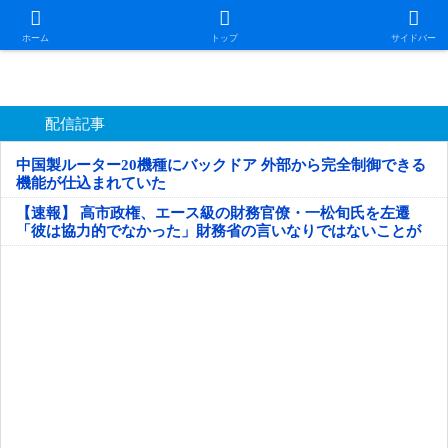
日本第一！ニュース録
ホーム
トップ
サイドバー
配信記事
中国製ルーター20機種にバックドア 外部から完全制御できる
機能が仕込まれていた
【速報】 高市政権、エース級の財務官僚・一松旬氏を左遷
「彼は協力的でなかった」財務省の言いなりではないことが
判明