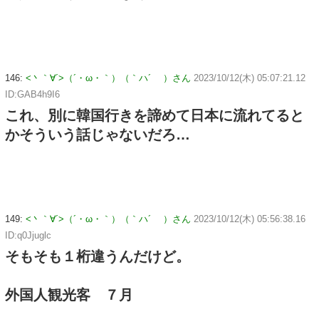
146:
<丶｀∀´>（´・ω・｀）（｀ハ´ ）さん
2023/10/12(木) 05:07:21.12
ID:GAB4h9I6
これ、別に韓国行きを諦めて日本に流れてると
かそういう話じゃないだろ…
149:
<丶｀∀´>（´・ω・｀）（｀ハ´ ）さん
2023/10/12(木) 05:56:38.16
ID:q0Jjuglc
そもそも１桁違うんだけど。
外国人観光客 ７月