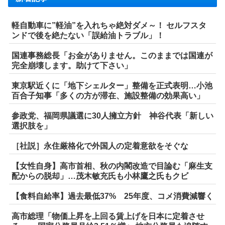
軽自動車に”軽油”を入れちゃ絶対ダメ～！ セルフスタ
ンドで後を絶たない「誤給油トラブル」！
国連事務総長「お金がありません。このままでは国連が
完全崩壊します。助けて下さい」
東京駅近くに「地下シェルター」整備を正式表明…小池
百合子知事「多くの方が滞在、施設整備の効果高い」
参政党、福岡県議選に30人擁立方針 神谷代表「新しい
選択肢を」
［社説］永住厳格化で外国人の定着意欲をそぐな
【女性自身】高市首相、秋の内閣改造で目論む「麻生支
配からの脱却」…茂木敏充氏も小林鷹之氏もクビ
【食料自給率】過去最低37% 25年度、コメ消費減響く
高市総理「物価上昇を上回る賃上げを日本に定着させ