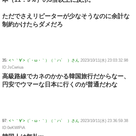
ただでさえリピーターが少なそうなのに余計な
制約かけたらダメだろ
35:
<丶｀∀´>（´・ω・｀）（｀ハ´ ）さん
2023/10/11(水) 23:03:32.98
ID:JsCwriua
高級路線でカネのかかる韓国旅行だからなー、
円安でウマーな日本に行くのが普通だわな
97:
<丶｀∀´>（´・ω・｀）（｀ハ´ ）さん
2023/10/11(水) 23:36:59.38
ID:0eKWlPiA