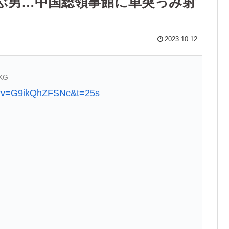
ぶ男…中国総領事館に車突っみ射
2023.10.12
SKG
h?v=G9ikQhZFSNc&t=25s