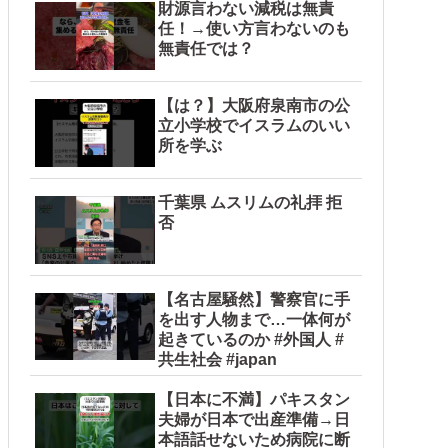
財源言わない減税は無責
任！→使い方言わないのも
無責任では？
【は？】大阪府泉南市の公
立小学校でイスラムのいい
所を学ぶ
千葉県 ムスリムの礼拝 拒
否
【名古屋騒然】警察官に手
を出す人物まで…一体何が
起きているのか #外国人 #
共生社会 #japan
【日本に不満】パキスタン
夫婦が日本で出産準備→日
本語話せないため病院に断