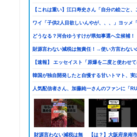
【これは重い】江口寿史さん「自分の絵ごと、
ワイ「子供2人目欲しいんやが、、、」ヨッメ
どうなる？河合ゆうすけが県知事選へ立候補！
財源言わない減税は無責任！→使い方言わない
【速報】 エッセイスト「原爆を二度と使わせ
韓国が独自開発したと自慢する甘いトマト、実
人気配信者さん、加藤純一さんのファンに「RU
財源言わない減税は無
【は？】大阪府泉南