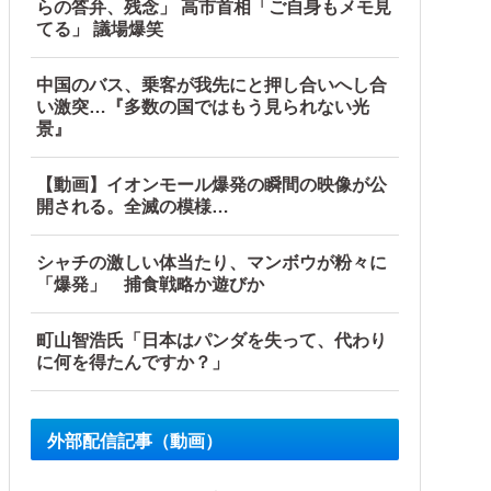
らの答弁、残念」 高市首相「ご自身もメモ見
てる」 議場爆笑
中国のバス、乗客が我先にと押し合いへし合
い激突…『多数の国ではもう見られない光
景』
【動画】イオンモール爆発の瞬間の映像が公
開される。全滅の模様…
ロック
シャチの激しい体当たり、マンボウが粉々に
て大問題にw
「爆発」 捕食戦略か遊びか
よな？その結果がVCR。お前らVCR向いてるよ」→大炎上他
町山智浩氏「日本はパンダを失って、代わり
に何を得たんですか？」
外部配信記事（動画）