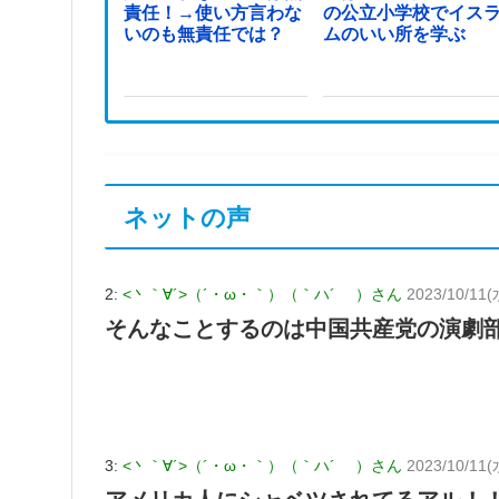
責任！→使い方言わな
の公立小学校でイス
いのも無責任では？
ムのいい所を学ぶ
ネットの声
2:
<丶｀∀´>（´・ω・｀）（｀ハ´ ）さん
2023/10/11(
そんなことするのは中国共産党の演劇
3:
<丶｀∀´>（´・ω・｀）（｀ハ´ ）さん
2023/10/11(