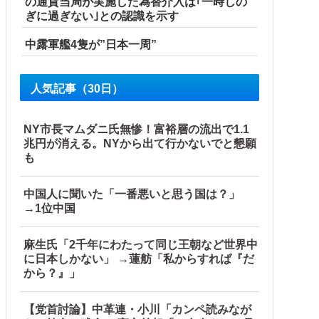
の通貨当局が実施した為替介入は｢一時しの
ぎに過ぎない｣との認識を示す
中露軍艦4隻が”日本一周”
人気記事（30日）
NY市長マムダニ氏無惨！富裕層の流出で1.1
兆円が消える。NYから出て行かないでと懇願
も
中国人に聞いた「一番悪いと思う国は？」
→1位中国
麻生氏「2千年にわたって同じ王朝など世界中
に日本しかない」 →蓮舫「私からすれば『だ
から？』」
【党首討論】中革連・小川「カンペ読みなが