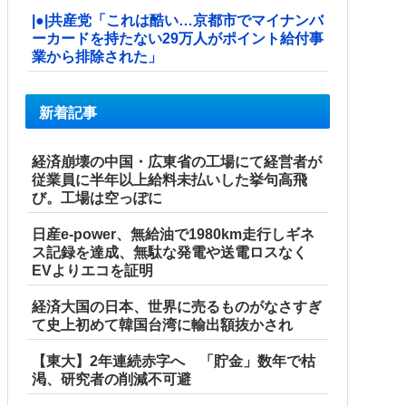
|●|共産党「これは酷い…京都市でマイナンバ
ーカードを持たない29万人がポイント給付事
業から排除された」
新着記事
経済崩壊の中国・広東省の工場にて経営者が
従業員に半年以上給料未払いした挙句高飛
び。工場は空っぽに
日産e-power、無給油で1980km走行しギネ
ス記録を達成、無駄な発電や送電ロスなく
EVよりエコを証明
経済大国の日本、世界に売るものがなさすぎ
て史上初めて韓国台湾に輸出額抜かされ
【東大】2年連続赤字へ 「貯金」数年で枯
渇、研究者の削減不可避