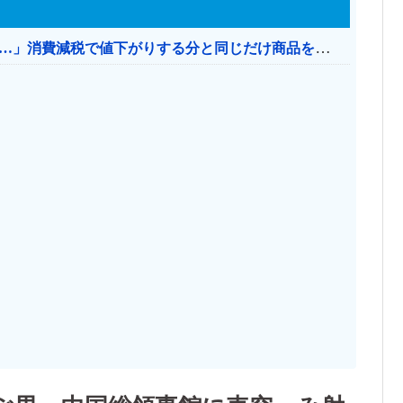
【消費税率1％】 「下げるのが筋なんですけど…」消費減税で値下がりする分と同じだけ商品を値上げして店頭価格を変えない店も