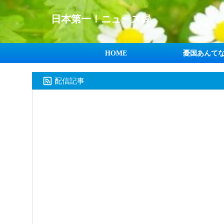
日本第一！ニュース録
HOME
憂国あんて
配信記事