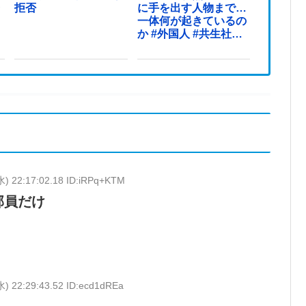
ラ
拒否
に手を出す人物まで…
一体何が起きているの
か #外国人 #共生社会
#japan
水) 22:17:02.18 ID:iRPq+KTM
部員だけ
水) 22:29:43.52 ID:ecd1dREa