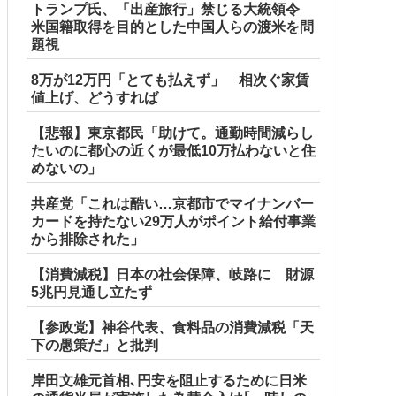
トランプ氏、「出産旅行」禁じる大統領令
米国籍取得を目的とした中国人らの渡米を問
題視
8万が12万円「とても払えず」 相次ぐ家賃
値上げ、どうすれば
【悲報】東京都民「助けて。通勤時間減らし
たいのに都心の近くが最低10万払わないと住
めないの」
共産党「これは酷い…京都市でマイナンバー
カードを持たない29万人がポイント給付事業
から排除された」
【消費減税】日本の社会保障、岐路に 財源
5兆円見通し立たず
【参政党】神谷代表、食料品の消費減税「天
下の愚策だ」と批判
岸田文雄元首相､円安を阻止するために日米