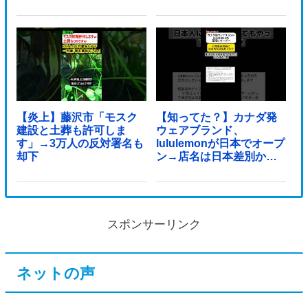
【炎上】藤沢市「モスク
【知ってた？】カナダ発
建設と土葬も許可しま
ウェアブランド、
す」→3万人の反対署名も
lululemonが日本でオープ
却下
ン→店名は日本差別から
できた？
スポンサーリンク
ネットの声