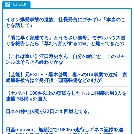
イオン爆発事故の遺族、社長発言にブチギレ「本当のこ
とを話して」
「隣に早く家建てろ」とうるさい義母。モデルハウス巡
りを報告したら「草刈り誰がするのw」と煽ってきたの
で…旦那が放った「一言」に義母オロオロｗｗ←嫌味を
逆手にとった神対応すぎる
【これは重い】江口寿史さん「自分の絵ごと、このジャ
ンルはそろそろ終わりかな」
【芸能】元EXILE・黒木啓司、妻へのDV事案で逮捕 宮
崎麗果被告は全身打撲・頭部裂傷などのけが
【ヤバい】100件以上の窃盗をしたトルコ国籍の男3人を
逮捕 #移民 #外国人
日本の神社仏閣が22日に１回燃えてる。
日産e-power、無給油で1980km走行しギネス記録を達