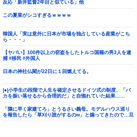
反応「新井監督2年目と似ている」他
この夏菜がシコすぎるｗｗｗｗ
韓国人「実は意外に日本が市場を独占している産業がこち
ら・・・」
【ヤバい】100件以上の窃盗をしたトルコ国籍の男3人を逮
捕 #移民 #外国人
日本の神社仏閣が22日に１回燃えてる。
|●|小学生の段階で人生を確定させるドイツ式の制度、「バ
カを振い落せるから合理的だ」と自惚れていた結果……
「隣に早く家建てろ」とうるさい義母。モデルハウス巡り
を報告したら「草刈り誰がするのw」と煽ってきたので…旦
那が放った「一言」に義母オロオロｗｗ←嫌味を逆手にと
った神対応すぎる