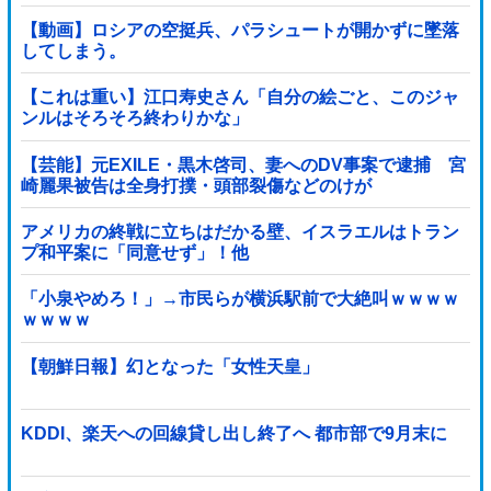
【動画】ロシアの空挺兵、パラシュートが開かずに墜落
してしまう。
【これは重い】江口寿史さん「自分の絵ごと、このジャ
ンルはそろそろ終わりかな」
【芸能】元EXILE・黒木啓司、妻へのDV事案で逮捕 宮
崎麗果被告は全身打撲・頭部裂傷などのけが
アメリカの終戦に立ちはだかる壁、イスラエルはトラン
プ和平案に「同意せず」！他
「小泉やめろ！」→市民らが横浜駅前で大絶叫ｗｗｗｗ
ｗｗｗｗ
【朝鮮日報】幻となった「女性天皇」
KDDI、楽天への回線貸し出し終了へ 都市部で9月末に