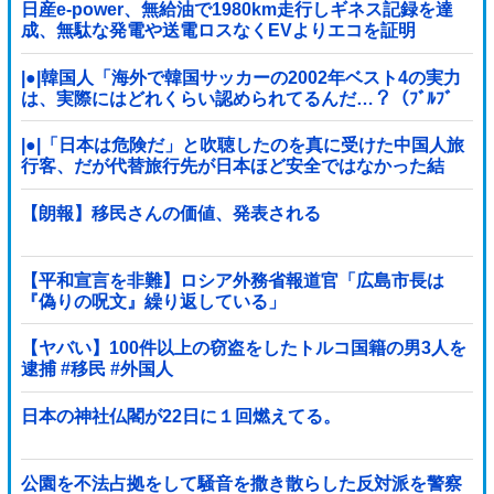
日産e-power、無給油で1980km走行しギネス記録を達
成、無駄な発電や送電ロスなくEVよりエコを証明
|●|韓国人「海外で韓国サッカーの2002年ベスト4の実力
は、実際にはどれくらい認められてるんだ…？（ﾌﾞﾙﾌﾞ
ﾙ」＝韓国の反応
|●|「日本は危険だ」と吹聴したのを真に受けた中国人旅
行客、だが代替旅行先が日本ほど安全ではなかった結
果……
【朗報】移民さんの価値、発表される
【平和宣言を非難】ロシア外務省報道官「広島市長は
『偽りの呪文』繰り返している」
【ヤバい】100件以上の窃盗をしたトルコ国籍の男3人を
逮捕 #移民 #外国人
日本の神社仏閣が22日に１回燃えてる。
公園を不法占拠をして騒音を撒き散らした反対派を警察