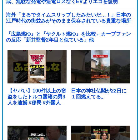
成、無駄な発電や送電ロスなくEVよりエコを証明
海外「まるでタイムスリップしたみたいだ…！」日本の
江戸時代の街並みがそのまま保存されている貴重な場所
とは・・・？【海外の反応】
『広島燃ゆ』と『ヤクルト燃ゆ』を比較←カープファン
の反応「新井監督2年目と似ている」他
【ヤバい】100件以上の窃
日本の神社仏閣が22日に
盗をしたトルコ国籍の男3
１回燃えてる。
人を逮捕 #移民 #外国人