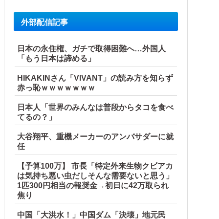
外部配信記事
日本の永住権、ガチで取得困難へ…外国人
「もう日本は諦める」
HIKAKINさん「VIVANT」の読み方を知らず
赤っ恥ｗｗｗｗｗｗｗ
日本人「世界のみんなは普段からタコを食べ
てるの？」
大谷翔平、重機メーカーのアンバサダーに就
任
【予算100万】 市長「特定外来生物クビアカ
は気持ち悪い虫だしそんな需要ないと思う」
1匹300円相当の報奨金→初日に42万取られ
焦り
中国「大洪水！」中国ダム「決壊」地元民