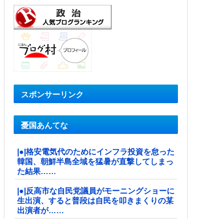
スポンサーリンク
憂国あんてな
|●|格安電気代のためにインフラ投資を怠った
韓国、朝鮮半島全域を猛暑が直撃してしまっ
た結果……
|●|反高市な自民党議員がモーニングショーに
生出演、すると普段は自民を叩きまくりの某
出演者が……