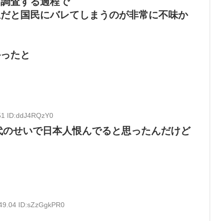
を調査する過程で
上だと国民にバレてしまうのが非常に不味か
かったと
51 ID:ddJ4RQzY0
代のせいで日本人恨んでると思ったんだけど
:49.04 ID:sZzGgkPR0