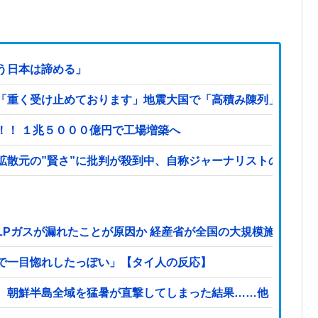
う日本は諦める」
重く受け止めております」地震大国で「高積み陳列」が心配...
！！ １兆５０００億円で工場増築へ
拡散元の”賢さ”に批判が殺到中、自称ジャーナリストのやり口
LPガスが漏れたことが原因か 経産省が全国の大規模施設でガ
で一目惚れしたっぽい」【タイ人の反応】
、朝鮮半島全域を猛暑が直撃してしまった結果……他