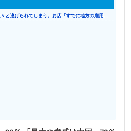
日本のお店、時給1500円でもミャンマー人に次々と逃げられてしまう。お店「すでに地方の雇用は崩壊」