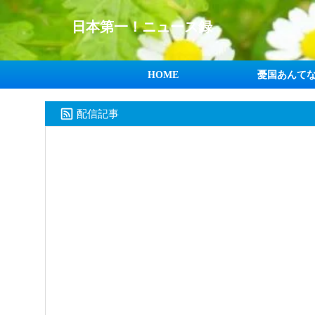
日本第一！ニュース録
HOME
憂国あんて
配信記事