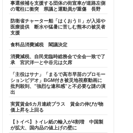
事選候補を支援する団体の街宣車が道路左側
の電柱に衝突 県議と運動員が重傷 長野
防衛省チャーター舶「はくおうⅡ」が入浴や
医療提供 断水や猛暑に苦しむ熊本の被災者
支援
IKEAにも聞いた
食料品消費減税 閣議決定
消費減税、自民党臨時総務会で全会一致で了
承 宮沢洋一と中谷元は欠席
というのが……
「主役はサナ」「まるで高市早苗のプロモー
ションビデオ」BGM付き被災地視察動画に
批判殺到、”強烈な違和感”と不必要な謎の演
出
ス供給設備の点検要請
実質賃金6カ月連続プラス 賃金の伸びが物
価上昇を上回る
【トイペ】トイレ紙の輸入が4割増 中国製
が拡大、国内品の値上げの壁に