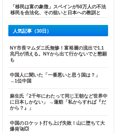
「移民は富の象徴」スペインが50万人の不法
移民を合法化、その狙いと日本への教訓と
人気記事（30日）
NY市長マムダニ氏無惨！富裕層の流出で1.1
兆円が消える。NYから出て行かないでと懇願
も
中国人に聞いた「一番悪いと思う国は？」
→1位中国
麻生氏「2千年にわたって同じ王朝など世界中
に日本しかない」 →蓮舫「私からすれば『だ
から？』」
中国のロケット打ち上げ失敗！山に堕ちて大
爆発🚀💥