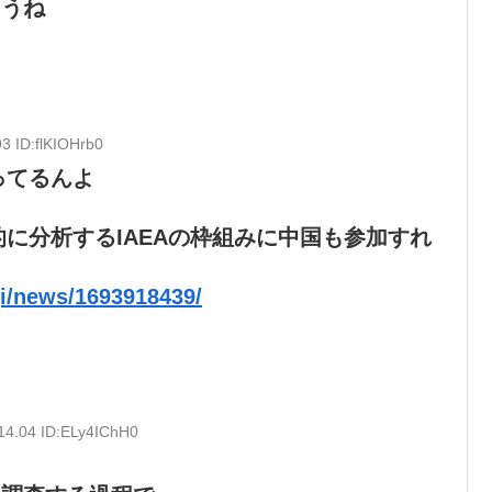
ろうね
3 ID:flKIOHrb0
ってるんよ
に分析するIAEAの枠組みに中国も参加すれ
gi/news/1693918439/
14.04 ID:ELy4IChH0