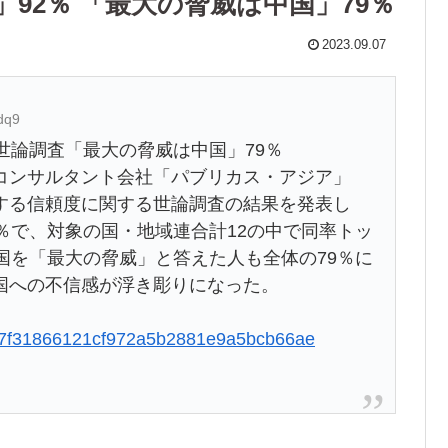
92％ 「最大の脅威は中国」79％
2023.09.07
dq9
世論調査「最大の脅威は中国」79％
コンサルタント会社「パブリカス・アジア」
する信頼度に関する世論調査の結果を発表し
％で、対象の国・地域連合計12の中で同率トッ
国を「最大の脅威」と答えた人も全体の79％に
国への不信感が浮き彫りになった。
b3e7f31866121cf972a5b2881e9a5bcb66ae