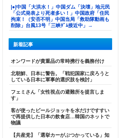
|●|中国「大洪水！」中国ダム「決壊」地元民
「公式発表より死者多い！」中国政府「住民
拘束！（安否不明」中国当局「救助隊動画も
削除」台風13号「三峡ﾀﾞﾑ接近中」→
新着記事
オンワードが貴重品の常時携行を義務付け
北朝鮮、日本に警告。「戦犯国家に戻ろうと
している日本に軍事的選択肢を検討」
フェミさん「女性視点の避難所を提言しま
す」
客が使ったビールジョッキを水だけですすい
で再提供した日本の飲食店…韓国のネットで
物議
【共産党】「選挙カーがぶつかっている」知