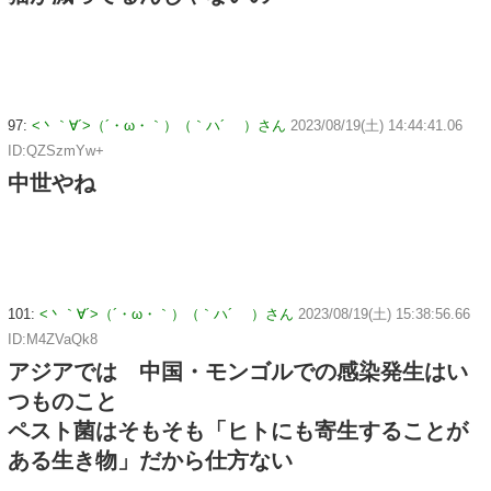
97:
<丶｀∀´>（´・ω・｀）（｀ハ´ ）さん
2023/08/19(土) 14:44:41.06
ID:QZSzmYw+
中世やね
101:
<丶｀∀´>（´・ω・｀）（｀ハ´ ）さん
2023/08/19(土) 15:38:56.66
ID:M4ZVaQk8
アジアでは 中国・モンゴルでの感染発生はい
つものこと
ペスト菌はそもそも「ヒトにも寄生することが
ある生き物」だから仕方ない