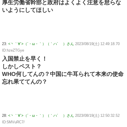
厚生労働省幹部と政府はよくよく注意を怠らな
いようにしてほしい
23:
<丶｀∀´>（´・ω・｀）（｀ハ´ ）さん
2023/08/19(土) 12:49:18.70
ID:hzeZTGye
入国禁止を早く！
しかしペスト？
WHO何してんの？中国に牛耳られて本来の使命
忘れ果ててんの？
28:
<丶｀∀´>（´・ω・｀）（｀ハ´ ）さん
2023/08/19(土) 12:50:32.52
ID:5MVuRC7/