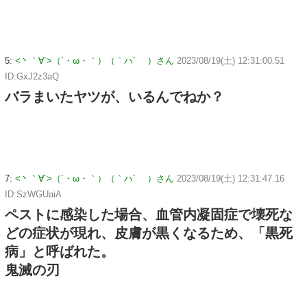
5:
<丶｀∀´>（´・ω・｀）（｀ハ´ ）さん
2023/08/19(土) 12:31:00.51
ID:GxJ2z3aQ
バラまいたヤツが、いるんでねか？
7:
<丶｀∀´>（´・ω・｀）（｀ハ´ ）さん
2023/08/19(土) 12:31:47.16
ID:SzWGUaiA
ペストに感染した場合、血管内凝固症で壊死な
どの症状が現れ、皮膚が黒くなるため、「黒死
病」と呼ばれた。
鬼滅の刃