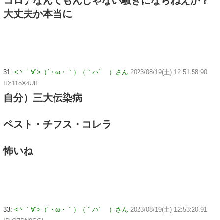
コロナなんてもんじゃない騒ぎにならねえか？
大丈夫か本当に
31:
<丶｀∀´>（´・ω・｀）（｀ハ´ ）さん
2023/08/19(土) 12:51:58.90
ID:11oX4UlI
自分）三大伝染病
ペスト・チフス・コレラ
怖いね
33:
<丶｀∀´>（´・ω・｀）（｀ハ´ ）さん
2023/08/19(土) 12:53:20.91