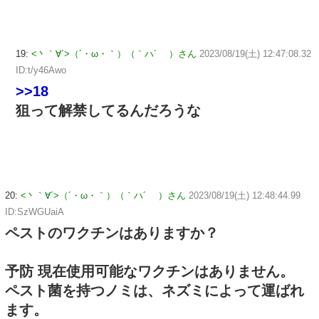
19:
<丶｀∀´>（´・ω・｀）（｀ハ´ ）さん
2023/08/19(土) 12:47:08.32
ID:t/y46Awo
>>18
狙って解禁してるんだろうな
20:
<丶｀∀´>（´・ω・｀）（｀ハ´ ）さん
2023/08/19(土) 12:48:44.99
ID:SzWGUaiA
ペストのワクチンはありますか？
予防 現在使用可能なワクチンはありません。
ペスト菌を持つノミは、ネズミによって運ばれ
ます。