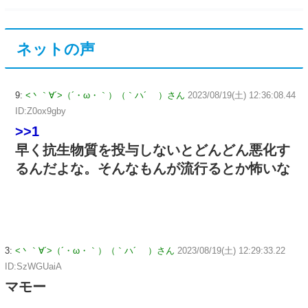
ネットの声
9:
<丶｀∀´>（´・ω・｀）（｀ハ´ ）さん
2023/08/19(土) 12:36:08.44
ID:Z0ox9gby
>>1
早く抗生物質を投与しないとどんどん悪化す
るんだよな。そんなもんが流行るとか怖いな
3:
<丶｀∀´>（´・ω・｀）（｀ハ´ ）さん
2023/08/19(土) 12:29:33.22
ID:SzWGUaiA
マモー