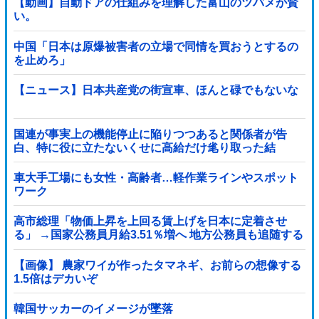
【動画】自動ドアの仕組みを理解した富山のツバメが賢
い。
中国「日本は原爆被害者の立場で同情を買おうとするの
を止めろ」
【ニュース】日本共産党の街宣車、ほんと碌でもないな
国連が事実上の機能停止に陥りつつあると関係者が告
白、特に役に立たないくせに高給だけ毟り取った結
果……他
車大手工場にも女性・高齢者…軽作業ラインやスポット
ワーク
高市総理「物価上昇を上回る賃上げを日本に定着させ
る」 →国家公務員月給3.51％増へ 地方公務員も追随する
見通し
【画像】 農家ワイが作ったタマネギ、お前らの想像する
1.5倍はデカいぞ
韓国サッカーのイメージが墜落