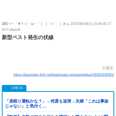
103:
<丶｀∀´>（´・ω・｀）（｀ハ´ ）さん
2023/08/19(土) 15:48:40.27
ID:P+8ialzM
新型ペスト発生の伏線
引用元:
https://lavender.5ch.net/test/read.cgi/news4plus/1692415591/
「居眠り運転かな？」→何度も追突→夫婦「これは事故
じゃない」と気付く…