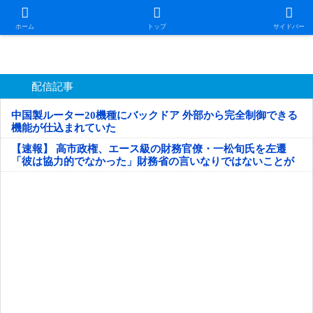
日本第一！ニュース録
ホーム
トップ
サイドバー
配信記事
中国製ルーター20機種にバックドア 外部から完全制御できる
機能が仕込まれていた
【速報】 高市政権、エース級の財務官僚・一松旬氏を左遷
「彼は協力的でなかった」財務省の言いなりではないことが
判明