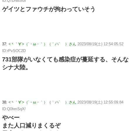
ID:Q7DN8SGI
ゲイツとファウチが拘わっていそう
37:
<丶｀∀´>（´・ω・｀）（｀ハ´ ）さん
2023/08/19(土) 12:54:05.52
ID:rPvSOC2D
731部隊がいなくても感染症が蔓延する、そんな
シナ大陸。
38:
<丶｀∀´>（´・ω・｀）（｀ハ´ ）さん
2023/08/19(土) 12:55:09.84
ID:Q0hmSqX/
やべー
また人口減りまくるぞ