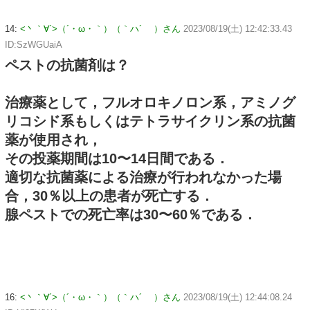
14:
<丶｀∀´>（´・ω・｀）（｀ハ´ ）さん
2023/08/19(土) 12:42:33.43
ID:SzWGUaiA
ペストの抗菌剤は？
治療薬として，フルオロキノロン系，アミノグ
リコシド系もしくはテトラサイクリン系の抗菌
薬が使用され，
その投薬期間は10〜14日間である．
適切な抗菌薬による治療が行われなかった場
合，30％以上の患者が死亡する．
腺ペストでの死亡率は30〜60％である．
16:
<丶｀∀´>（´・ω・｀）（｀ハ´ ）さん
2023/08/19(土) 12:44:08.24