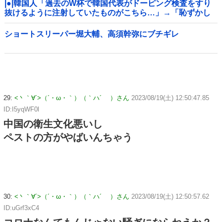
|●|韓国人「過去のW杯で韓国代表がドーピング検査をすり
抜けるように注射していたものがこちら…」→「恥ずかし
い…（ﾌﾞﾙﾌﾞﾙ」＝韓国の反応
ショートスリーパー堀大輔、高須幹弥にブチギレ
29:
<丶｀∀´>（´・ω・｀）（｀ハ´ ）さん
2023/08/19(土) 12:50:47.85
ID:I5yqWF0l
中国の衛生文化悪いし
ペストの方がやばいんちゃう
30:
<丶｀∀´>（´・ω・｀）（｀ハ´ ）さん
2023/08/19(土) 12:50:57.62
ID:uGrf3xC4