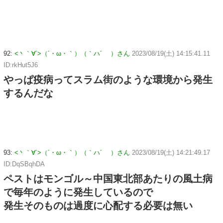
92:
<丶｀∀´>（´・ω・｀）（｀ハ´ ）さん
2023/08/19(土) 14:15:41.11
ID:rkHut5J6
やっぱ疫病ってスラム街のような環境から発生
するんだな
93:
<丶｀∀´>（´・ω・｀）（｀ハ´ ）さん
2023/08/19(土) 14:21:49.17
ID:DqSBqhDA
ペストはモンゴル～中国東北部あたりの風土病
で毎年のように発生しているので
発生そのものは過度に心配する必要は無い