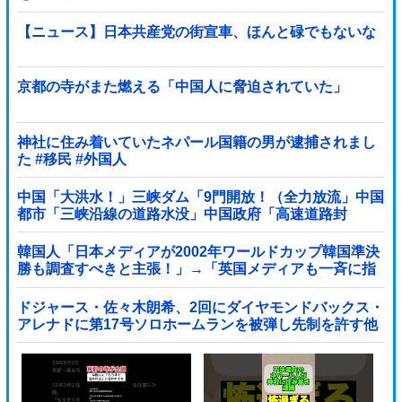
【ニュース】日本共産党の街宣車、ほんと碌でもないな
京都の寺がまた燃える「中国人に脅迫されていた」
神社に住み着いていたネパール国籍の男が逮捕されまし
た #移民 #外国人
中国「大洪水！」三峡ダム「9門開放！（全力放流」中国
都市「三峡沿線の道路水没」中国政府「高速道路封
鎖！」中国ダム「緊急放流に合わせて開門（土砂崩れ発
生」→
韓国人「日本メディアが2002年ワールドカップ韓国準決
勝も調査すべきと主張！」→「英国メディアも一斉に指
摘‥」
ドジャース・佐々木朗希、2回にダイヤモンドバックス・
アレナドに第17号ソロホームランを被弾し先制を許す他