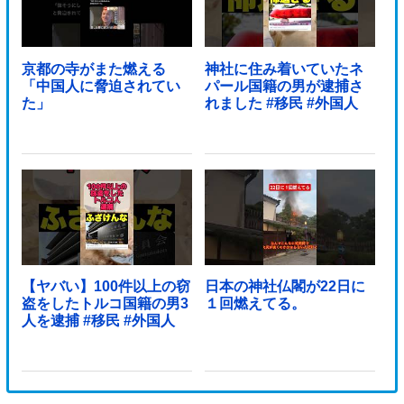
京都の寺がまた燃える
神社に住み着いていたネ
「中国人に脅迫されてい
パール国籍の男が逮捕さ
た」
れました #移民 #外国人
【ヤバい】100件以上の窃
日本の神社仏閣が22日に
盗をしたトルコ国籍の男3
１回燃えてる。
人を逮捕 #移民 #外国人