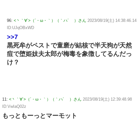
96:
<丶｀∀´>（´・ω・｀）（｀ハ´ ）さん
2023/08/19(土) 14:38:46.14
ID:UJqOBxWD
>>7
黒死牟がペストで童磨が結核で半天狗が天然
痘で堕姫妓夫太郎が梅毒を象徴してるんだっ
け？
11:
<丶｀∀´>（´・ω・｀）（｀ハ´ ）さん
2023/08/19(土) 12:39:48.98
ID:VwIaQ02z
もっともーっとマーモット