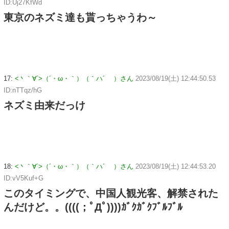
ID:Uj27KfWd
東京のネズミ達も貰っちゃうわ～
17:
<丶｀∀´>（´・ω・｀）（｀ハ´ ）さん
2023/08/19(土) 12:44:50.53
ID:nTTqz/hG
ネズミ由来だっけ
18:
<丶｀∀´>（´・ω・｀）（｀ハ´ ）さん
2023/08/19(土) 12:44:53.20
ID:vV5Kuf+G
このタイミングで、中国人観光客、解禁された
んだけど。。((((；ﾟДﾟ))))ｶﾞｸｶﾞｸﾌﾞﾙﾌﾞﾙ