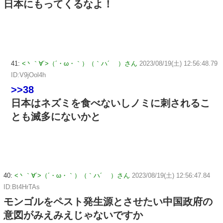
日本にもってくるなよ！
41:
<丶｀∀´>（´・ω・｀）（｀ハ´ ）さん
2023/08/19(土) 12:56:48.79
ID:V9jOol4h
>>38
日本はネズミを食べないしノミに刺されるこ
とも滅多にないかと
40:
<丶｀∀´>（´・ω・｀）（｀ハ´ ）さん
2023/08/19(土) 12:56:47.84
ID:Bt4HrTAs
モンゴルをペスト発生源とさせたい中国政府の
意図がみえみえじゃないですか