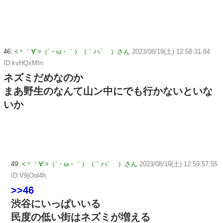
46:
<丶｀∀´>（´・ω・｀）（｀ハ´ ）さん
2023/08/19(土) 12:58:31.84
ID:kvHQxMfn
ネズミだめなのか
まあ野生のなんて山ン中にでも行かないといな
いか
49:
<丶｀∀´>（´・ω・｀）（｀ハ´ ）さん
2023/08/19(土) 12:59:57.55
ID:V9jOol4h
>>46
渋谷にいっぱいいる
民度の低い街はネズミが増える