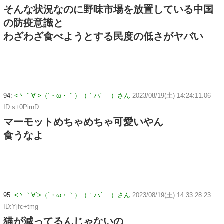
そんな状況なのに野味市場を放置している中国
の防疫意識と
わざわざ食べようとする民度の低さがヤバい
94:
<丶｀∀´>（´・ω・｀）（｀ハ´ ）さん
2023/08/19(土) 14:24:11.06
ID:s+0PirnD
マーモットめちゃめちゃ可愛いやん
食うなよ
95:
<丶｀∀´>（´・ω・｀）（｀ハ´ ）さん
2023/08/19(土) 14:33:28.23
ID:Yjfc+tmg
猫が減ってるんじゃないの