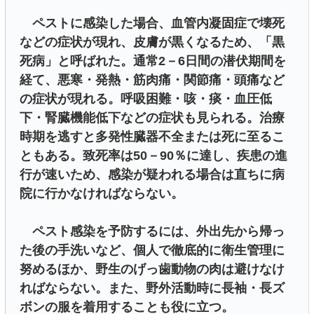
ペストに感染した場合、血管内凝固症で壊死
などの症状が現れ、皮膚が黒くなるため、「黒
死病」と呼ばれた。通常2－6日間の潜伏期間を
経て、悪寒・発熱・筋肉痛・関節痛・頭痛など
の症状が現れる。呼吸困難・咳・痰・血圧低
下・腎臓機能低下などの症状も見られる。治療
時期を逃すと多発性臓器不全または死に至るこ
ともある。致死率は50－90％に達し、疾患の進
行が速いため、感染が疑われる場合は直ちに病
院に行かなければならない。
ペスト感染を予防するには、外出先から帰っ
た後の手洗いなど、個人で徹底的に衛生管理に
努めるほか、野生のげっ歯動物の肉は避けなけ
ればならない。また、野外活動時に長袖・長ズ
ボンの服を着用することも役に立つ。