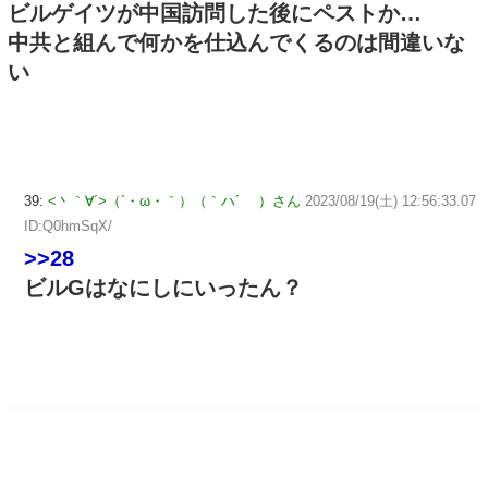
ビルゲイツが中国訪問した後にペストか…
中共と組んで何かを仕込んでくるのは間違いな
い
39:
<丶｀∀´>（´・ω・｀）（｀ハ´ ）さん
2023/08/19(土) 12:56:33.07
ID:Q0hmSqX/
>>28
ビルGはなにしにいったん？