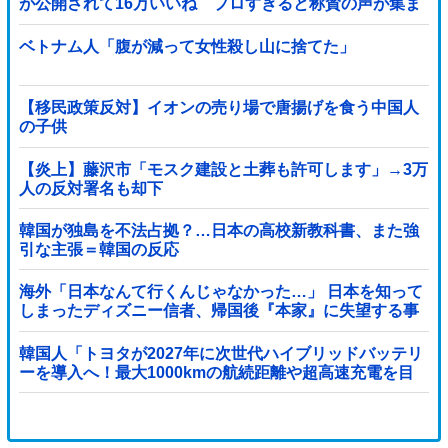
が公開されて16万いいね プロすぎると称賛の声が集ま
る
ベトナム人「腹が減って女性殺し山に捨てた」
【移民政策反対】イオンの売り場で唐揚げを食う中国人
の子供
【炎上】藤沢市「モスク建設と土葬も許可します」→3万
人の反対署名も却下
韓国が独島を不法占拠？…日本の高校新教科書、また強
引な主張＝韓国の反応
海外「日本なんて行くんじゃなかった…」 日本を知って
しまったディズニー信者、帰国後『本家』に失望する事
態に
韓国人「トヨタが2027年に次世代ハイブリッドバッテリ
ーを導入へ！最大1000kmの航続距離や超高速充電を目
指す」