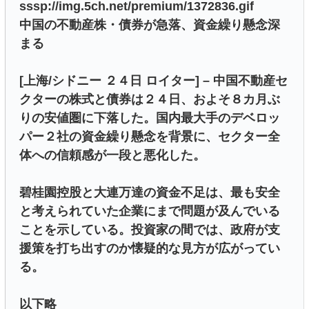
sssp://img.5ch.net/premium/1372836.gif
中国の不動産株・債券が急落、資金繰り懸念深
まる
[上海/シドニー ２４日 ロイター] – 中国不動産セ
クターの株式と債券は２４日、およそ８カ月ぶ
りの安値圏に下落した。国内最大手のデベロッ
パー２社の資金繰り懸念を背景に、セクター全
体への信頼感が一段と悪化した。
碧桂園控股と大連万達の資金不足は、最も安全
と考えられていた企業にまで問題が及んでいる
ことを示している。投資家の間では、政府が支
援策を打ち出すのか懐疑的な見方が広がってい
る。
以下略