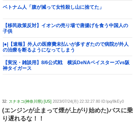
ベトナム人「腹が減って女性殺し山に捨てた」
【移民政策反対】イオンの売り場で唐揚げを食う中国人の
子供
|●|【速報】外人の医療費未払いが多すぎたので病院が外人
の治療を断るようになってしまう
【実況・雑談用】8/6公式戦 横浜DeNAベイスターズvs阪
神タイガース
32:
スナネコ(神奈川県) [US]
2023/07/24(月) 22:32:27.80 ID:lpq/8kEy0
(エンジンが止まって煙が上がり始めた)バスに乗
り遅れるな！！