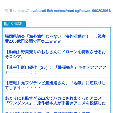
引用元:
https://hayabusa9.5ch.net/test/read.cgi/news/1690203964/
福岡県議会「海外旅行じゃない、海外活動だ！」→視察
費2.65億円公開で再炎上ｗｗｗ
【動画】野菜売りのおじさんにドローンを特攻させるお
そロシア。
【速報】影山優佳（25）、『爆弾発言』キタァアアアア
アーーーーー！！
【悲報】元フジテレビ渡邊渚さん、『地獄』に逆戻りし
てしまう・・・・・
あまりにも酷すぎる出来でバカにされまくったアニメ
『ワンダンス』、原作者本人が手書きアニメを投稿した
結果・・・ｗｗｗｗｗｗ他