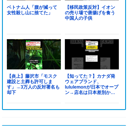
ベトナム人「腹が減って
【移民政策反対】イオン
女性殺し山に捨てた」
の売り場で唐揚げを食う
中国人の子供
【炎上】藤沢市「モスク
【知ってた？】カナダ発
建設と土葬も許可しま
ウェアブランド、
す」→3万人の反対署名も
lululemonが日本でオープ
却下
ン→店名は日本差別から
できた？