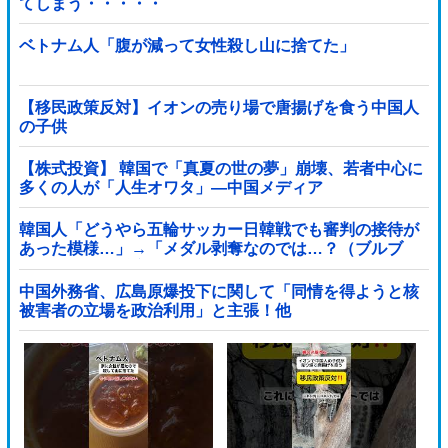
てしまう・・・・・
ベトナム人「腹が減って女性殺し山に捨てた」
【移民政策反対】イオンの売り場で唐揚げを食う中国人
の子供
【株式投資】 韓国で「真夏の世の夢」崩壊、若者中心に
多くの人が「人生オワタ」―中国メディア
韓国人「どうやら五輪サッカー日韓戦でも審判の接待が
あった模様…」→「メダル剥奪なのでは…？（ブルブ
ル」＝韓国の反応
中国外務省、広島原爆投下に関して「同情を得ようと核
被害者の立場を政治利用」と主張！他