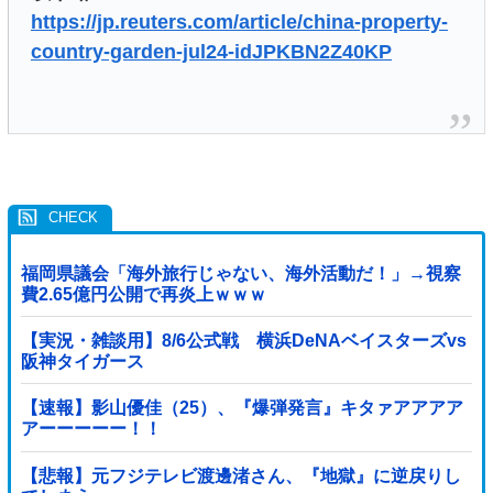
https://jp.reuters.com/article/china-property-
country-garden-jul24-idJPKBN2Z40KP
福岡県議会「海外旅行じゃない、海外活動だ！」→視察
費2.65億円公開で再炎上ｗｗｗ
【実況・雑談用】8/6公式戦 横浜DeNAベイスターズvs
阪神タイガース
【速報】影山優佳（25）、『爆弾発言』キタァアアアア
アーーーーー！！
【悲報】元フジテレビ渡邊渚さん、『地獄』に逆戻りし