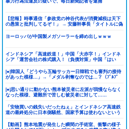
暴力行為法違反の疑いで、毎日新聞記者を逮捕
【悲報】時事通信「参政党の神谷代表が消費減税は天下
の愚策と批判してるぞ！」 → 安藤幹事長「タイトルに偽
りあり！『参政党は消費税廃止派、減税派』」ｗｗｗｗ
ｗｗｗｗ
ヨーロッパが中国製メガソーラーを締め出しｗｗｗ
インドネシア「高速鉄道！」中国「大赤字！」インドネ
シア「運営会社の株式購入！（負債対策」中国「はい
（巨額負債」インドネシア「700km延伸計画！（実質中
止」→
|●|韓国人「どうやら五輪サッカー日韓戦でも審判の接待
があった模様…」→「メダル剥奪なのでは…？（ﾌﾞﾙﾌﾞ
ﾙ」＝韓国の反応
|●|思い通りに動かない熊本被災者に左派が我慢ならなく
なった模様、避難所で苦しむ被災者に対して……
「安物買いの銭失いだったねぇ」とインドネシア高速鉄
道の最終処分に日本側騒然、国家予算は使わないという
と何が財源なんだ？
【動画】熊本地震が発生した瞬間の手術室、衝撃の様子