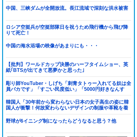
中国、三峡ダムが全開放流。長江流域で深刻な洪水被害
ロシア空挺兵が空挺部隊日を祝うため飛行機から飛び降
りて死亡！
中国の海水浴場の映像があまりにも・・・
【批判】ワールドカップ決勝のハーフタイムショー、英
紙｢BTSが出てきて悪夢かと思った｣
彫り師YouTuber・しげち「刺青タトゥー入れてる奴は全
員バカです」「すごい民度低い」「5000円好きなんす
よ、バカって」
韓国人「30年前から変わらない日本の女子高生の姿に韓
国人が衝撃！何故変わらないデザインの制服や革靴を着
用し続けるのか？」
野球が6イニング制になったらどうなると思う？他