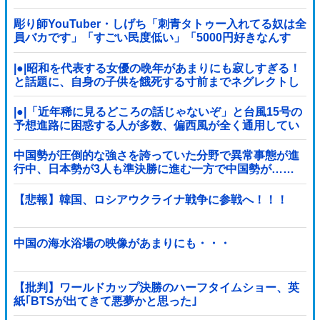
彫り師YouTuber・しげち「刺青タトゥー入れてる奴は全
員バカです」「すごい民度低い」「5000円好きなんす
よ、バカって」
|●|昭和を代表する女優の晩年があまりにも寂しすぎる！
と話題に、自身の子供を餓死する寸前までネグレクトし
た挙句……
|●|「近年稀に見るどころの話じゃないぞ」と台風15号の
予想進路に困惑する人が多数、偏西風が全く通用してい
ないんだけど……
中国勢が圧倒的な強さを誇っていた分野で異常事態が進
行中、日本勢が3人も準決勝に進む一方で中国勢が……
【悲報】韓国、ロシアウクライナ戦争に参戦へ！！！
中国の海水浴場の映像があまりにも・・・
【批判】ワールドカップ決勝のハーフタイムショー、英
紙｢BTSが出てきて悪夢かと思った｣