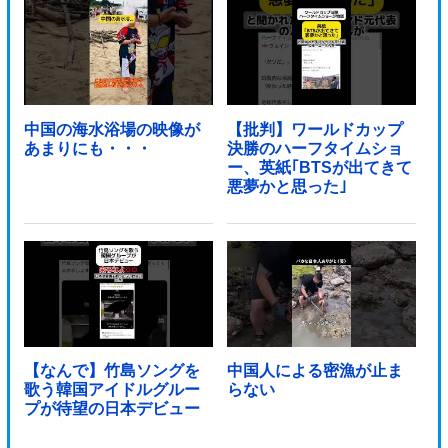
中国の海水浴場の映像が
【批判】ワールドカップ
あまりにも・・・
決勝のハーフタイムショ
ー、英紙｢BTSが出てきて
悪夢かと思った｣
【なんで】竹島ソングを
中国人による密漁が止ま
歌う韓国アイドルグルー
らない
プが待望の日本デビュー