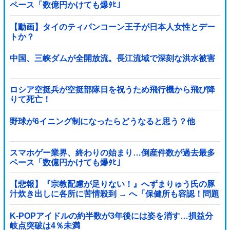
ペース「数億円かけても爆ﾀﾋ」
【動画】タイのティパンコーン王子が日本人女性とデー
トか？
中国、三峡ダムが全開放流。長江流域で深刻な洪水被害
ロシア空挺兵が空挺部隊日を祝うため飛行機から飛び降
りて死亡！
野球が6イニング制になったらどうなると思う？他
スマホゲー業界、終わりの始まり…倒産件数が過去最多
ペース「数億円かけても爆ﾀﾋ」
【悲報】『宗教配慮が足りない！』へずまりゅう氏の豚
汁炊き出しに各所に苦情殺到 → へ「保健所も容認！問題
なし！」ｗｗｗｗｗｗｗｗｗｗｗｗｗｗ
K-POPアイドルの約半数が3年後には姿を消す…損益分
岐点突破は4％未満