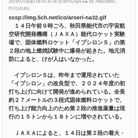
2023/07/14(金) 09:43:35.56 ID:BPDZAjhG0● BE:448218991-
PLT(14145)
sssp://img.5ch.net/ico/aroeri-na32.gif
１４日午前９時ごろ、秋田県能代市の宇宙航
空研究開発機構（ＪＡＸＡ）能代ロケット実験
場で、固体燃料ロケット「イプシロンＳ」の第
２段の地上燃焼試験中に爆発が起きた。地元消
防によると、けが人はいなかった。
イプシロンＳは、昨年まで運用されていた
「イプシロン」の改良型で、２０２４年度の初
打ち上げに向けて開発が進められている。全長
約２７メートルの３段式固体燃料ロケットで、
打ち上げ能力向上のため第２段の推進薬量は現
行の１５トンから１８トンに増やされている。
ＪＡＸＡによると、１４日は第２段の着火・