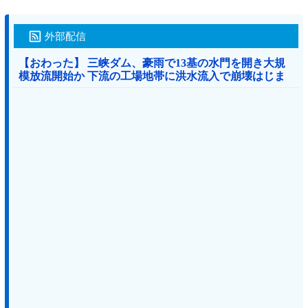
外部配信
【おわった】 三峡ダム、豪雨で13基の水門を開き大規
模放流開始か 下流の工場地帯に洪水流入で崩壊はじま
る