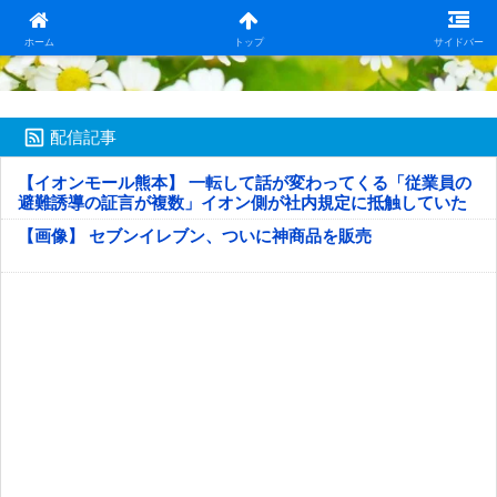
日本第一！ニュース録
ホーム
トップ
サイドバー
配信記事
【イオンモール熊本】 一転して話が変わってくる「従業員の
避難誘導の証言が複数」イオン側が社内規定に抵触していた
疑い
【画像】 セブンイレブン、ついに神商品を販売