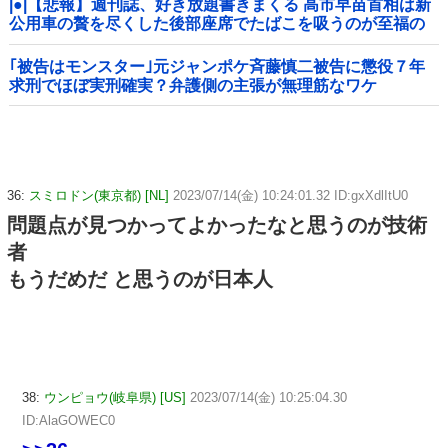
|●|【悲報】週刊誌、好き放題書きまくる 高市早苗首相は新
公用車の贅を尽くした後部座席でたばこを吸うのが至福の
時間「どんどん延びる乗車時間」
｢被告はモンスター｣元ジャンポケ斉藤慎二被告に懲役７年
求刑でほぼ実刑確実？弁護側の主張が無理筋なワケ
36:
スミロドン(東京都) [NL]
2023/07/14(金) 10:24:01.32 ID:gxXdlItU0
問題点が見つかってよかったなと思うのが技術
者
もうだめだ と思うのが日本人
38:
ウンピョウ(岐阜県) [US]
2023/07/14(金) 10:25:04.30
ID:AlaGOWEC0