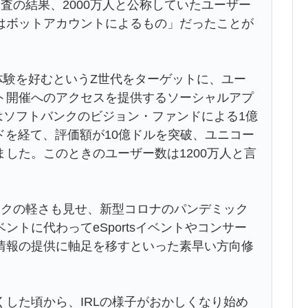
査の結果、2000万人と公称していたユーザー
たはボットアカウントによるもの」だったことが
な体験を好むというZ世代をターゲットに、ユー
ト開催へのアクセスを提供するソーシャルアプ
にはソフトバンクのビジョン・ファンドによる1億
ンドを経て、評価額が10億ドルを突破、ユニコー
した。このときのユーザー数は1200万人と言
ークの軽さも見せ、新型コロナのパンデミック
トに代わってeSportsイベントやコンサー
情報の提供に軸足を移すといった素早い方向修
した頃から、IRLの様子がおかしくなり始め