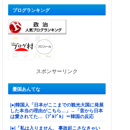
ブログランキング
スポンサーリンク
憂国あんてな
|●|韓国人「日本がここまでの観光大国に発展
した本当の理由がこちら…」→「昔から日本
は愛されてた…（ﾌﾞﾙﾌﾞﾙ」＝韓国の反応
|●|「私は入りません、 事故起こさなきゃい