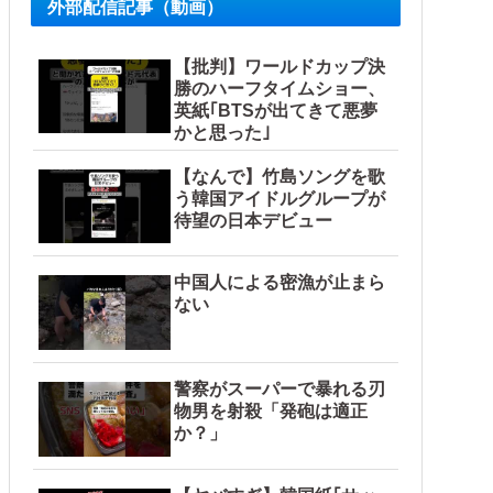
外部配信記事（動画）
題はない」
【批判】ワールドカップ決
勝のハーフタイムショー、
英紙｢BTSが出てきて悪夢
かと思った｣
【なんで】竹島ソングを歌
う韓国アイドルグループが
聞き取りへ
待望の日本デビュー
外の反応】
中国人による密漁が止まら
ない
警察がスーパーで暴れる刃
物男を射殺「発砲は適正
か？」