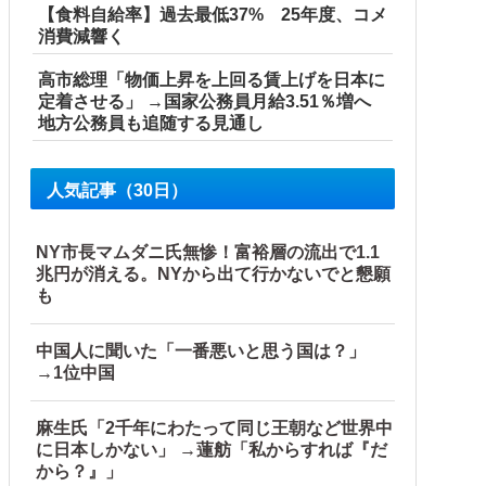
【食料自給率】過去最低37% 25年度、コメ
消費減響く
高市総理「物価上昇を上回る賃上げを日本に
定着させる」 →国家公務員月給3.51％増へ
地方公務員も追随する見通し
人気記事（30日）
NY市長マムダニ氏無惨！富裕層の流出で1.1
兆円が消える。NYから出て行かないでと懇願
も
中国人に聞いた「一番悪いと思う国は？」
→1位中国
麻生氏「2千年にわたって同じ王朝など世界中
に日本しかない」 →蓮舫「私からすれば『だ
から？』」