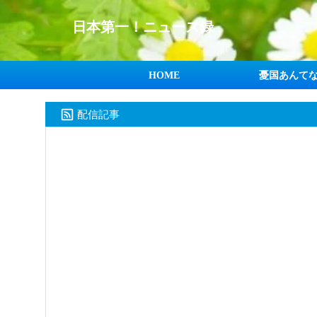
日本第一！ニュース録
HOME
憂国あんて
配信記事