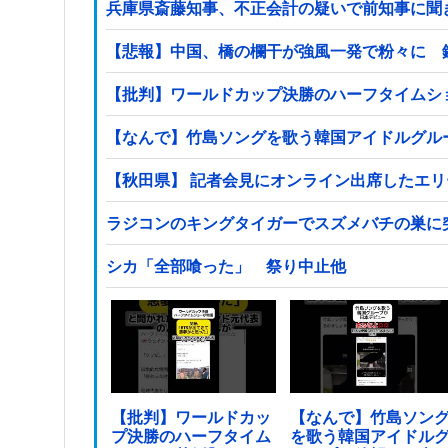
兵庫県斎藤知事、不正会計の疑いで前知事に聞
【悲報】中国、橋の欄干が強風一発で粉々に 
【批判】ワールドカップ決勝のハーフタイムショ
【なんで】竹島ソングを歌う韓国アイドルグル
【秋田県】 記者会見にオンライン出席したエ
ラジコンのキングタイガーでスズメバチの巣に
シカ「全部喰った」 祭り中止他
【批判】ワールドカッ
【なんで】竹島ソン
プ決勝のハーフタイム
を歌う韓国アイドル