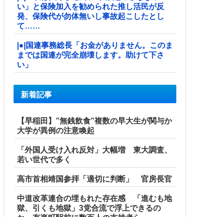
い」と保険加入を勧められた推し活民が反
発、保険代が勿体無いし事故起こしたとし
て……
|●|国連事務総長「お金がありません。このま
までは国連が完全崩壊します。助けて下さ
い」
新着記事
【早稲田】”無銭飲食”複数の早大生が関与か
大学が異例の注意喚起
「外国人受け入れ反対」大幅増 東大調査、
若い世代で多く
高市首相靖国参拝「適切に判断」 官房長官
中道改革連合の埋もれた存在感 「進むも地
獄、引くも地獄」3党合流で浮上できるの