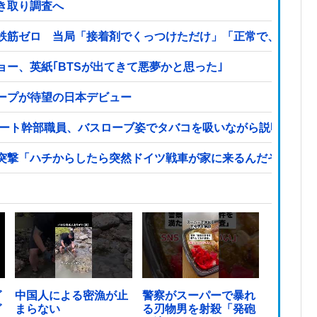
き取り調査へ
鉄筋ゼロ 当局「接着剤でくっつけただけ」「正常で、品質問
ー、英紙｢BTSが出てきて悪夢かと思った｣
ープが待望の日本デビュー
リート幹部職員、バスローブ姿でタバコを吸いながら説明 県が
突撃「ハチからしたら突然ドイツ戦車が家に来るんだぞ」【海
グ
中国人による密漁が止
警察がスーパーで暴れ
グ
まらない
る刃物男を射殺「発砲