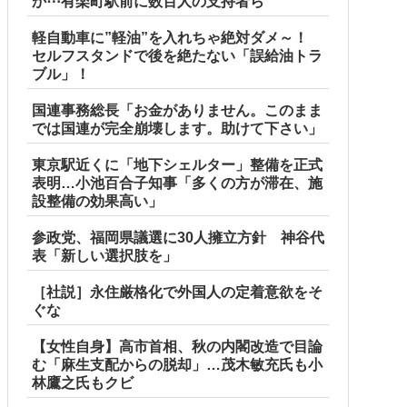
か⋯有楽町駅前に数百人の支持者ら
軽自動車に”軽油”を入れちゃ絶対ダメ～！
セルフスタンドで後を絶たない「誤給油トラ
ブル」！
国連事務総長「お金がありません。このまま
では国連が完全崩壊します。助けて下さい」
東京駅近くに「地下シェルター」整備を正式
表明…小池百合子知事「多くの方が滞在、施
設整備の効果高い」
参政党、福岡県議選に30人擁立方針 神谷代
表「新しい選択肢を」
［社説］永住厳格化で外国人の定着意欲をそ
ぐな
【女性自身】高市首相、秋の内閣改造で目論
む「麻生支配からの脱却」…茂木敏充氏も小
林鷹之氏もクビ