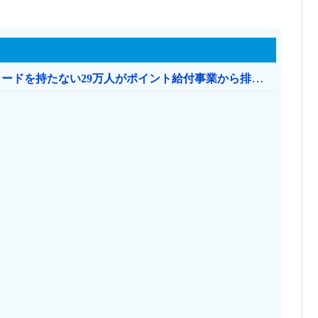
共産党「これは酷い…京都市でマイナンバーカードを持たない29万人がポイント給付事業から排除された」