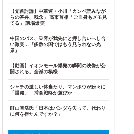
【党首討論】中革連・小川「カンペ読みなが
らの答弁、残念」 高市首相「ご自身もメモ見
てる」 議場爆笑
中国のバス、乗客が我先にと押し合いへし合
い激突…『多数の国ではもう見られない光
景』
【動画】イオンモール爆発の瞬間の映像が公
開される。全滅の模様…
シャチの激しい体当たり、マンボウが粉々に
「爆発」 捕食戦略か遊びか
町山智浩氏「日本はパンダを失って、代わり
に何を得たんですか？」
プライズフィギュア【ラウンドワン限定で展開決定】