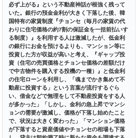
必ず上がる』という不動産神話が根強く残って
いた。銀行の預金金利が大きく下落した後、韓
国特有の家賃制度『チョンセ（毎月の家賃の代
わりに住宅価格の約7割の保証金を一括前払いす
る制度）』を利用する人は激減したが、低金利
の銀行にお金を預けるよりも、マンション等に
投資した方が収益が高いと考え、『ギャップ投
資（住宅の売買価格とチョンセ価格の差額だけ
で中古物件を購入する投機の一種）』と低金利
の住宅ローンを利用し、「魂までかき集めて不
動産に投資する」という言葉が流行するぐら
い、借金などで無理をして不動産投資をする人
が多かった」「しかし、金利の急上昇でマンシ
ョンの需要が激減し、価格が下落し始めたこと
で、状況は大きく変わった」「マンション価格
が下落すると資産価値やチョンセの相場も下落
し、貸主は契約満了時に新たな資金を調達する