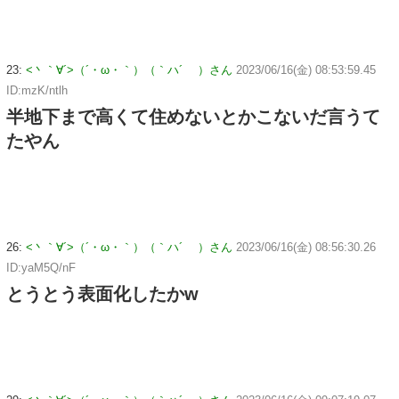
23:
<丶｀∀´>（´・ω・｀）（｀ハ´ ）さん
2023/06/16(金) 08:53:59.45
ID:mzK/ntlh
半地下まで高くて住めないとかこないだ言うて
たやん
26:
<丶｀∀´>（´・ω・｀）（｀ハ´ ）さん
2023/06/16(金) 08:56:30.26
ID:yaM5Q/nF
とうとう表面化したかw