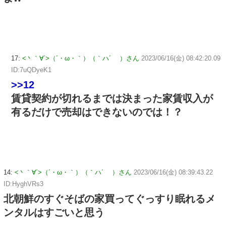
17:
<丶｀∀´>（´・ω・｀）（｀ハ´ ）さん
2023/06/16(金) 08:42:20.09
ID:7uQDyeK1
>>12
賃貸契約が切れるまでは決まった家賃収入が
有るだけで売却はできないのでは！？
14:
<丶｀∀´>（´・ω・｀）（｀ハ´ ）さん
2023/06/16(金) 08:39:43.22
ID:HyghVRs3
北朝鮮のすぐそばの家買ってぐっすり眠れるメ
ンタルはすごいと思う