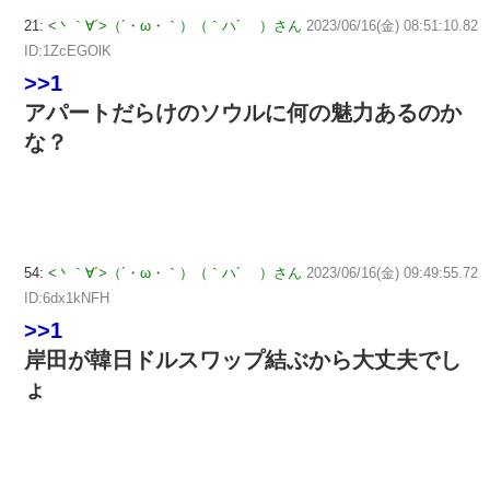
21:
<丶｀∀´>（´・ω・｀）（｀ハ´ ）さん
2023/06/16(金) 08:51:10.82
ID:1ZcEGOlK
>>1
アパートだらけのソウルに何の魅力あるのか
な？
54:
<丶｀∀´>（´・ω・｀）（｀ハ´ ）さん
2023/06/16(金) 09:49:55.72
ID:6dx1kNFH
>>1
岸田が韓日ドルスワップ結ぶから大丈夫でし
ょ