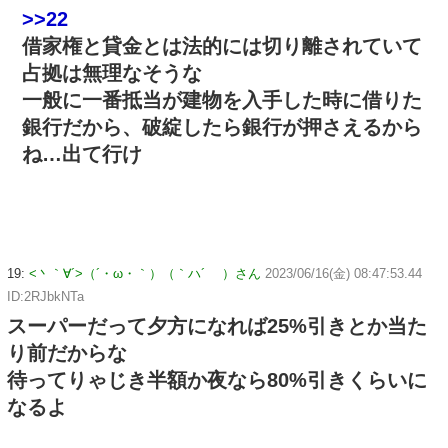
>>22
借家権と貸金とは法的には切り離されていて
占拠は無理なそうな
一般に一番抵当が建物を入手した時に借りた
銀行だから、破綻したら銀行が押さえるから
ね…出て行け
19:
<丶｀∀´>（´・ω・｀）（｀ハ´ ）さん
2023/06/16(金) 08:47:53.44
ID:2RJbkNTa
スーパーだって夕方になれば25%引きとか当た
り前だからな
待ってりゃじき半額か夜なら80%引きくらいに
なるよ