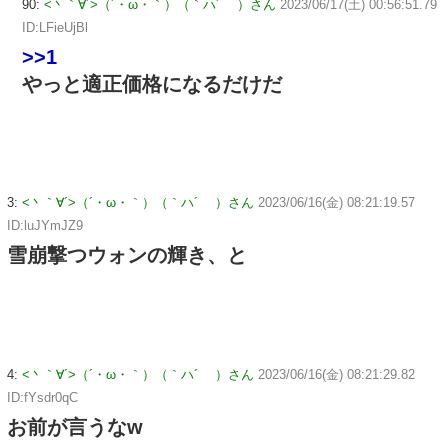
90:
<丶｀∀´>（´・ω・｀）（｀ハ´ ）さん
2023/06/17(土) 00:56:51.79
ID:LFieUjBl
>>1
やっと適正価格になるだけだ
3:
<丶｀∀´>（´・ω・｀）（｀ハ´ ）さん
2023/06/16(金) 08:21:19.57
ID:luJYmJZ9
雪崩撃つウォンの輝き、と
4:
<丶｀∀´>（´・ω・｀）（｀ハ´ ）さん
2023/06/16(金) 08:21:29.82
ID:fYsdr0qC
お前が言うなw