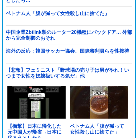
としたら…
ベトナム人「腹が減って女性殺し山に捨てた」
中国企業Zbtlink製のルーター20機種にバックドア… 外部
から完全制御のおそれ
海外の反応：韓国サッカー協会、国際審判員らを性接待
【悲報】フェミニスト「野球場の売り子は男がやれ！い
つまで女性を奴隷扱いする気だ」他
【衝撃】日本に帰化した
ベトナム人「腹が減って
元中国人が帰省→日本に
女性殺し山に捨てた」
戻ろうとしたら…