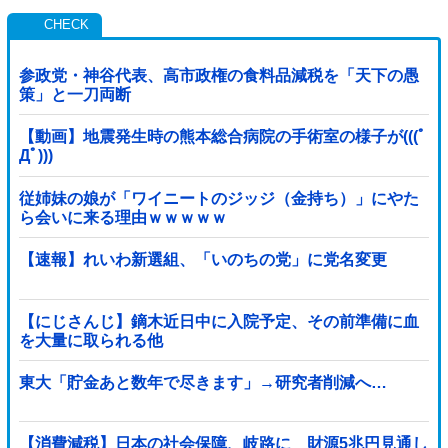
参政党・神谷代表、高市政権の食料品減税を「天下の愚
策」と一刀両断
【動画】地震発生時の熊本総合病院の手術室の様子が(((ﾟ
Дﾟ)))
従姉妹の娘が「ワイニートのジッジ（金持ち）」にやた
ら会いに来る理由ｗｗｗｗｗ
【速報】れいわ新選組、「いのちの党」に党名変更
【にじさんじ】鏑木近日中に入院予定、その前準備に血
を大量に取られる他
東大「貯金あと数年で尽きます」→研究者削減へ…
【消費減税】日本の社会保障、岐路に 財源5兆円見通し