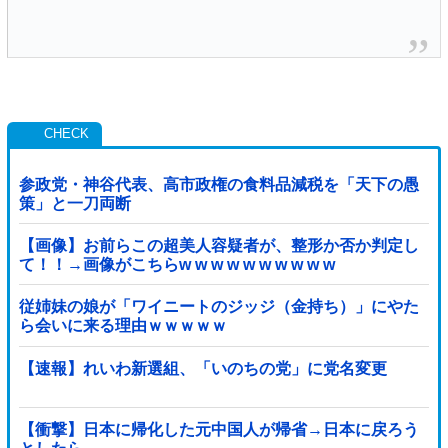
参政党・神谷代表、高市政権の食料品減税を「天下の愚
策」と一刀両断
【画像】お前らこの超美人容疑者が、整形か否か判定し
て！！→画像がこちらw w w w w w w w w w
従姉妹の娘が「ワイニートのジッジ（金持ち）」にやた
ら会いに来る理由ｗｗｗｗｗ
【速報】れいわ新選組、「いのちの党」に党名変更
【衝撃】日本に帰化した元中国人が帰省→日本に戻ろう