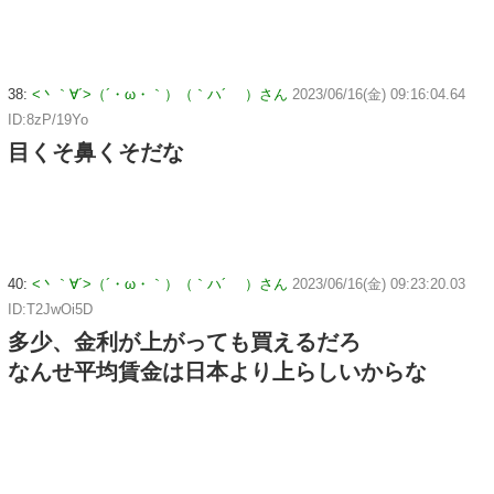
38:
<丶｀∀´>（´・ω・｀）（｀ハ´ ）さん
2023/06/16(金) 09:16:04.64
ID:8zP/19Yo
目くそ鼻くそだな
40:
<丶｀∀´>（´・ω・｀）（｀ハ´ ）さん
2023/06/16(金) 09:23:20.03
ID:T2JwOi5D
多少、金利が上がっても買えるだろ
なんせ平均賃金は日本より上らしいからな