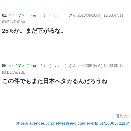
82:
<丶｀∀´>（´・ω・｀）（｀ハ´ ）さん
2023/06/16(金) 12:53:47.11
ID:Z5kTnENa
25%か。まだ下がるな。
86:
<丶｀∀´>（´・ω・｀）（｀ハ´ ）さん
2023/06/16(金) 15:39:30.18
ID:EEVrsYdL
この件でもまた日本へタカるんだろうね
引用元:
https://lavender.5ch.net/test/read.cgi/news4plus/1686871118/