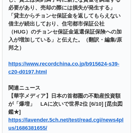
必要があり、売却の際には損失が発生する」
「貸主からチョンセ保証金を返してもらえない
借主が続出しており、住宅都市保証公社
（HUG）のチョンセ保証金返還保証保険への加
入が増加している」と伝えた。（翻訳・編集/原
邦之）
https://www.recordchina.co.jp/b915624-s39-
c20-d0197.html
関連ニュース
【華字メディア】日本の首都圏の不動産投資額
が「爆増」 LAに次いで世界2位 [6/10] [昆虫図
鑑★]
https://lavender.5ch.net/test/read.cgi/news4pl
us/1686381655/