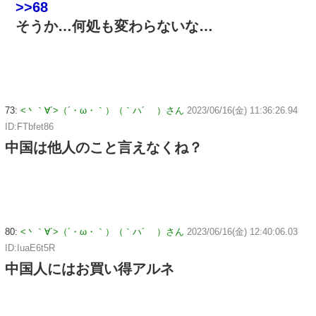
>>68
そうか…何処も変わらないな…
73:
<丶｀∀´>（´・ω・｀）（｀ハ´ ）さん
2023/06/16(金) 11:36:26.94
ID:FTbfet86
中国は他人のこと言えなくね？
80:
<丶｀∀´>（´・ω・｀）（｀ハ´ ）さん
2023/06/16(金) 12:40:06.03
ID:IuaE6t5R
中国人にはお買い得アルネ