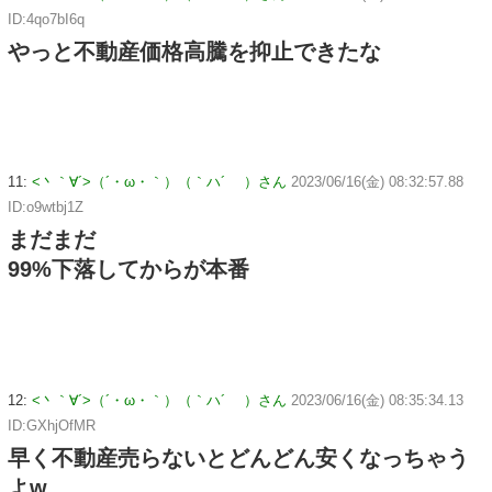
ID:4qo7bI6q
やっと不動産価格高騰を抑止できたな
11:
<丶｀∀´>（´・ω・｀）（｀ハ´ ）さん
2023/06/16(金) 08:32:57.88
ID:o9wtbj1Z
まだまだ
99%下落してからが本番
12:
<丶｀∀´>（´・ω・｀）（｀ハ´ ）さん
2023/06/16(金) 08:35:34.13
ID:GXhjOfMR
早く不動産売らないとどんどん安くなっちゃう
よw