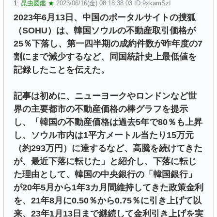
1:
昆虫図鑑 ★
2023/06/16(金) 08:18:38.03 ID:9xkamSzI
2023年6月13日、中国のポータルサイトの捜狐
（SOHU）は、韓国ソウルの不動産取引価格が
25％下落し、第一四半期の成約件数が昨年度の7
割にまで減少するなど、同国統計史上最低値を
記録したことを伝えた。
記事は初めに、ニューヨークやロンドンなど世
界の主要都市の不動産価格の棒グラフを提示
し、「韓国の不動産価格は過去5年で80％も上昇
し、ソウル市内は1平方メートル当たり15万元
（約293万円）に達するなど、高騰を続けてきた
が、最近下落に転じた」と紹介し、下落に転じ
た理由として、韓国の中央銀行の「韓国銀行」
が20年5月から1年3カ月間維持してきた政策金利
を、21年8月に0.50％から0.75％に引き上げて以
来、23年1月13日まで継続して金利引き上げを実