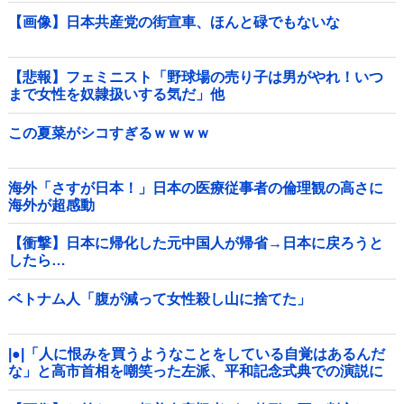
【画像】日本共産党の街宣車、ほんと碌でもないな
【悲報】フェミニスト「野球場の売り子は男がやれ！いつ
まで女性を奴隷扱いする気だ」他
この夏菜がシコすぎるｗｗｗｗ
海外「さすが日本！」日本の医療従事者の倫理観の高さに
海外が超感動
【衝撃】日本に帰化した元中国人が帰省→日本に戻ろうと
したら…
ベトナム人「腹が減って女性殺し山に捨てた」
|●|「人に恨みを買うようなことをしている自覚はあるんだ
な」と高市首相を嘲笑った左派、平和記念式典での演説に
ケチを付けるも……