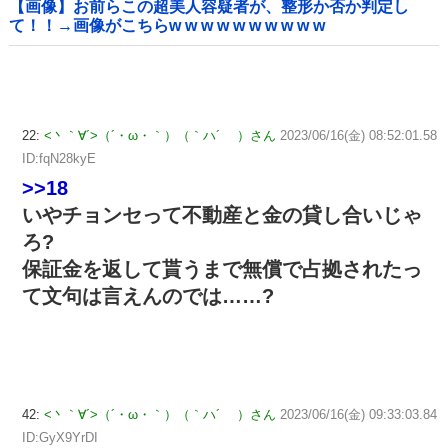
【画像】お前らこの超美人容疑者が、整形か否か判定し
て！！→画像がこちらw w w w w w w w w w
22:
<丶｀∀´>（´・ω・｀）（｀ハ´ ）さん
2023/06/16(金) 08:52:01.58
ID:fqN28kyE
>>18
いやチョンセって不動産と金の貸し合いじゃ
ろ?
保証金を返して貰うまで無償で占拠されたっ
て文句は言えんのでは……?
42:
<丶｀∀´>（´・ω・｀）（｀ハ´ ）さん
2023/06/16(金) 09:33:03.84
ID:GyX9YrDI