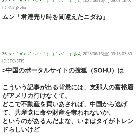
29:
<丶｀∀´>（´・ω・｀）（｀ハ´ ）さん
2023/06/16(金) 09:07:19.07
ID:3N7gSvhx
ムン「君達売り時を間違えたニダね」
35:
<丶｀∀´>（´・ω・｀）（｀ハ´ ）さん
2023/06/16(金) 09:15:07.80
ID:JFC/3Tf5
>中国のポータルサイトの捜狐（SOHU）は
こういう記事が出る背景には、支那人の富裕層
がアメリカ行けなくて、
どこで不動産を買いあされば、中国から逃げ
て、共産党に命や財産を奪われないか、
というのがあるんだよな、いまはタイがトレン
ドらしいけど