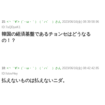
15:
<丶｀∀´>（´・ω・｀）（｀ハ´ ）さん
2023/06/16(金) 08:39:58.96
ID:7uQDyeK1
韓国の経済基盤であるチョンセはどうなる
の！？
18:
<丶｀∀´>（´・ω・｀）（｀ハ´ ）さん
2023/06/16(金) 08:42:42.85
ID:fstovHey
払えないものは払えないニダ。