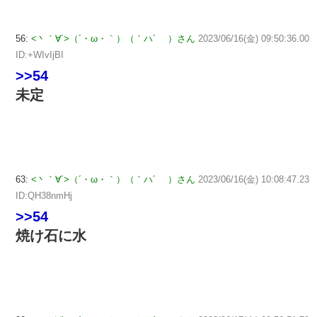
56:
<丶｀∀´>（´・ω・｀）（｀ハ´ ）さん
2023/06/16(金) 09:50:36.00
ID:+WIvIjBI
>>54
未定
63:
<丶｀∀´>（´・ω・｀）（｀ハ´ ）さん
2023/06/16(金) 10:08:47.23
ID:QH38nmHj
>>54
焼け石に水