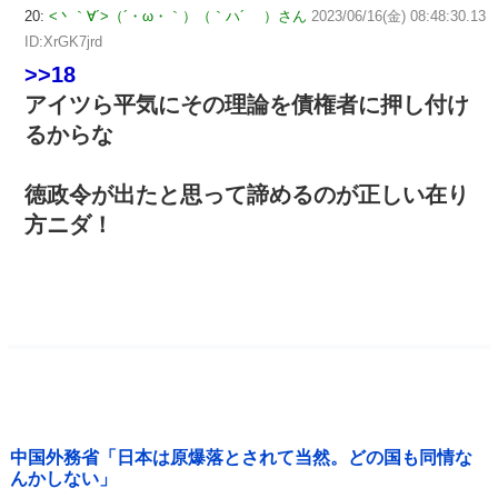
20:
<丶｀∀´>（´・ω・｀）（｀ハ´ ）さん
2023/06/16(金) 08:48:30.13
ID:XrGK7jrd
>>18
アイツら平気にその理論を債権者に押し付け
るからな
徳政令が出たと思って諦めるのが正しい在り
方ニダ！
中国外務省「日本は原爆落とされて当然。どの国も同情な
んかしない」