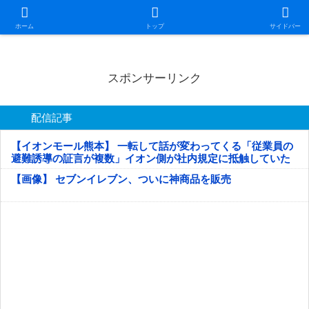
日本第一！ニュース録
ホーム
トップ
サイドバー
スポンサーリンク
配信記事
【イオンモール熊本】 一転して話が変わってくる「従業員の
避難誘導の証言が複数」イオン側が社内規定に抵触していた
疑い
【画像】 セブンイレブン、ついに神商品を販売