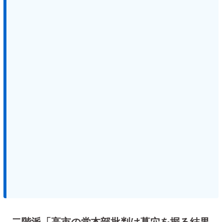
二階派「高市の党本部批判は墓穴を掘る結果