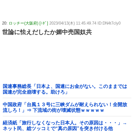
20:
ロッチー(大阪府) [ﾆﾀﾞ]
2023/04/13(木) 11:45:49.74 ID:DN4t7cly0
世論に怯えだしたか媚中売国奴共
国連事務総長「日本よ、国連にお金がない。このままでは
国連が完全崩壊する。助けろ」
中国政府「台風１３号に三峡ダムが耐えられない！全開放
流しろ！」⇒ 下流域の街が壊滅状態ｗｗｗｗｗ
経済紙「旅行しなくなった日本人。その原因は・・・」→
ネット民、総ツッコミで“真の原因”を突き付ける他