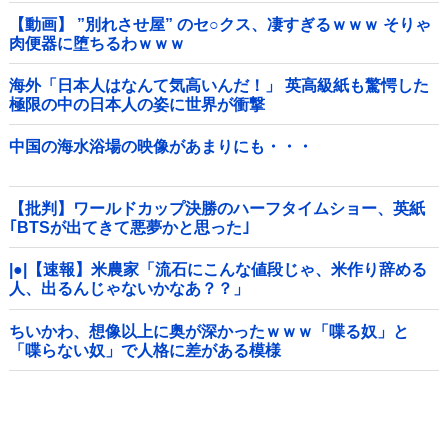
【動画】 ”別れさせ屋” のセ○クス、凄すぎるｗｗｗ そりゃ
肉便器に堕ちるわｗｗｗ
海外「日本人はなんて気高いんだ！」 英高級紙も驚愕した
極限の中の日本人の姿に世界が衝撃
中国の海水浴場の映像があまりにも・・・
【批判】ワールドカップ決勝のハーフタイムショー、英紙
｢BTSが出てきて悪夢かと思った｣
|●|【速報】米農家「流石にこんな値段じゃ、米作り辞める
人、出るんじゃないかなあ？？」
ちいかわ、想像以上に奥が深かったｗｗｗ「喋る奴」と
「喋らない奴」で人格に差がある模様