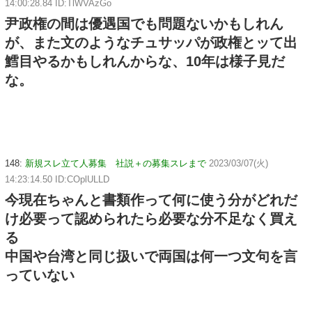
14:00:28.84 ID:TlWVAzGo
尹政権の間は優遇国でも問題ないかもしれん
が、また文のようなチュサッパが政権とッて出
鱈目やるかもしれんからな、10年は様子見だ
な。
148:
新規スレ立て人募集 社説＋の募集スレまで
2023/03/07(火)
14:23:14.50 ID:COplULLD
今現在ちゃんと書類作って何に使う分がどれだ
け必要って認められたら必要な分不足なく買え
る
中国や台湾と同じ扱いで両国は何一つ文句を言
っていない