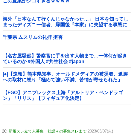
この夏菜がシコすぎるｗｗｗｗ
海外「日本なんて行くんじゃなかった…」 日本を知ってし
まったディズニー信者、帰国後『本家』に失望する事態に
千葉県 ムスリムの礼拝 拒否
【名古屋騒然】警察官に手を出す人物まで…一体何が起き
ているのか #外国人 #共生社会 #japan
|●|【速報】熊本県知事、オールドメディアの被災者、遺族
への取材に怒り「極めて強い不満、苦情が寄せられた」
【FGO】アニプレックス上海「アルトリア・ペンドラゴ
ン」「リリス」【フィギュア化決定】
26:
新規スレ立て人募集 社説＋の募集スレまで
2023/03/07(火)