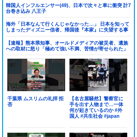
韓国人インフルエンサー(49)、日本で次々と車に衝突 計7
台巻き込み 八王子
海外「日本なんて行くんじゃなかった…」 日本を知って
しまったディズニー信者、帰国後『本家』に失望する事
態に
【速報】熊本県知事、オールドメディアの被災者、遺族
への取材に怒り「極めて強い不満、苦情が寄せられた」
他
千葉県 ムスリムの礼拝 拒
【名古屋騒然】警察官に
否
手を出す人物まで…一体
何が起きているのか #外
国人 #共生社会 #japan