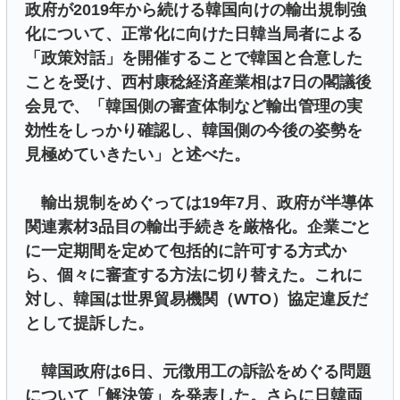
政府が2019年から続ける韓国向けの輸出規制強
化について、正常化に向けた日韓当局者による
「政策対話」を開催することで韓国と合意した
ことを受け、西村康稔経済産業相は7日の閣議後
会見で、「韓国側の審査体制など輸出管理の実
効性をしっかり確認し、韓国側の今後の姿勢を
見極めていきたい」と述べた。
輸出規制をめぐっては19年7月、政府が半導体
関連素材3品目の輸出手続きを厳格化。企業ごと
に一定期間を定めて包括的に許可する方式か
ら、個々に審査する方法に切り替えた。これに
対し、韓国は世界貿易機関（WTO）協定違反だ
として提訴した。
韓国政府は6日、元徴用工の訴訟をめぐる問題
について「解決策」を発表した。さらに日韓両