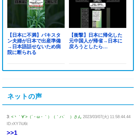
【日本に不満】パキスタ
【衝撃】日本に帰化した
ン夫婦が日本で出産準備
元中国人が帰省→日本に
→日本語話せないため病
戻ろうとしたら…
院に断られる
ネットの声
3:
<丶｀∀´>（´・ω・｀）（｀ハ´ ）さん
2023/03/07(火) 11:58:44.44
ID:rXY7iU6t
>>1