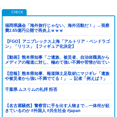
福岡県議会「海外旅行じゃない、海外活動だ！」→視察
費2.65億円公開で再炎上ｗｗｗ
【FGO】アニプレックス上海「アルトリア・ペンドラゴ
ン」「リリス」【フィギュア化決定】
【動画】熊本県知事「ご遺族、被災者、自治体職員から
メディアの報道に対し、極めて強い不満や苦情が出てい
る」記者「具体的には？」→
【悲報】熊本県知事、報道陣土足取材にマジギレ「遺族
や被災者から強い不満でてる！」 → 記者「例えば？」
→ 知事、怒り通り越して呆れてしまう …...
千葉県 ムスリムの礼拝 拒否
【名古屋騒然】警察官に手を出す人物まで…一体何が起
きているのか #外国人 #共生社会 #japan