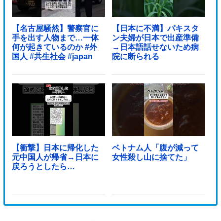
【名古屋騒然】警察官に
【日本に不満】パキスタ
手を出す人物まで…一体
ン夫婦が日本で出産準備
何が起きているのか #外
→日本語話せないため病
国人 #共生社会 #japan
院に断られる
【衝撃】日本に帰化した
ベトナム人「腹が減って
元中国人が帰省→日本に
女性殺し山に捨てた」
戻ろうとしたら…