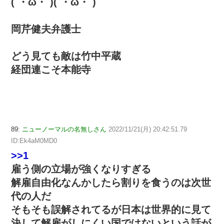
(´・ω・`)(´・ω・`)
岡芹健夫弁護士
どう見ても敵は竹中平蔵
経団連こそ本能寺
89:
ニューノーマルの名無しさん
2022/11/21(月) 20:42:51.79
ID:Ek4aM0MD0
>>1
雇う側の立場が強くなりすぎる
解雇自由化なんかしたら割りを食うのは次世
代の人だ
そもそも誤解されてるが日本は世界的に見て
決して解雇がしにくい国ではないという話が