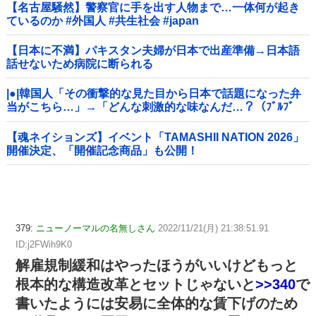
【名古屋騒然】警察官に手を出す人物まで…一体何が起き
ているのか #外国人 #共生社会 #japan
【日本に不満】パキスタン夫婦が日本で出産準備→日本語
話せないため病院に断られる
|●|韓国人「その衝撃的な見た目から日本で話題になった弁
当がこちら…」→「どんな刺激的な味なんだ…？（ﾌﾞﾙﾌﾞ
ﾙ」＝韓国の反応
【魂ネイションズ】イベント「TAMASHII NATION 2026」
開催決定、「開催記念商品」も公開！
379:
ニューノーマルの名無しさん
2022/11/21(月) 21:38:51.91
ID:j2FWih9K0
解雇規制緩和はやったほうがいいけどもっと
根本的な構造改革とセットじゃないと
>>340
で
書いたようには安易に全体的な賃下げのため