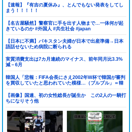
【速報】『有吉の夏休み』、とんでもない発表をしてし
まう！！！！！
【名古屋騒然】警察官に手を出す人物まで…一体何が起
きているのか #外国人 #共生社会 #japan
【日本に不満】パキスタン夫婦が日本で出産準備→日本
語話せないため病院に断られる
実質消費支出は7カ月連続のマイナス、前年同月比3.3%
減－6月
韓国人「悲報：FIFA会長にさえ2002年W杯で韓国が審判
を買収していたと思われていた模様…（ブルブル」＝韓
国の反応
【画像】国連、初の女性総長が誕生か この2人の一騎打
ちになりそう他