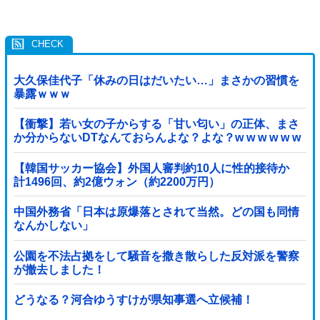
大久保佳代子「休みの日はだいたい…」まさかの習慣を
暴露ｗｗｗ
【衝撃】若い女の子からする「甘い匂い」の正体、まさ
か分からないDTなんておらんよな？よな？w w w w w w
w w w w w
【韓国サッカー協会】外国人審判約10人に性的接待か
計1496回、約2億ウォン（約2200万円）
中国外務省「日本は原爆落とされて当然。どの国も同情
なんかしない」
公園を不法占拠をして騒音を撒き散らした反対派を警察
が撤去しました！
どうなる？河合ゆうすけが県知事選へ立候補！