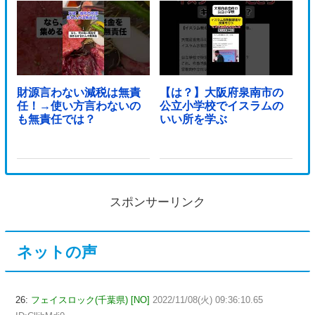
財源言わない減税は無責
【は？】大阪府泉南市の
任！→使い方言わないの
公立小学校でイスラムの
も無責任では？
いい所を学ぶ
スポンサーリンク
ネットの声
26:
フェイスロック(千葉県) [NO]
2022/11/08(火) 09:36:10.65