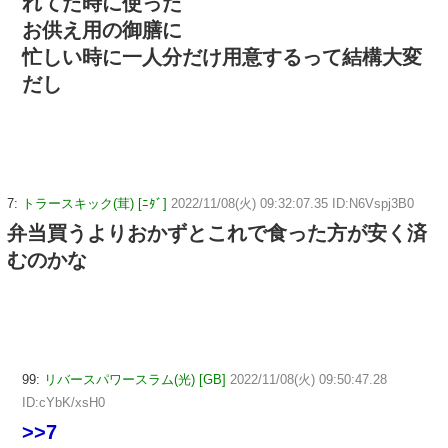
れてた時に使った
お供え用の御膳に
忙しい時に一人分だけ用意するって結構大変
だし
7:
トラースキック(茸) [ﾆﾀﾞ]
2022/11/08(火) 09:32:07.35 ID:N6Vspj3B0
弁当買うよりおかずとこれで食った方が安く済
むのかな
99:
リバースパワースラム(光) [GB]
2022/11/08(火) 09:50:47.28
ID:cYbK/xsH0
>>7