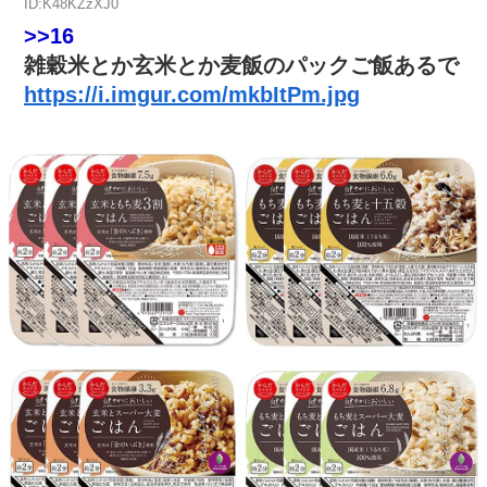
ID:K48KZzXJ0
>>16
雑穀米とか玄米とか麦飯のパックご飯あるで
https://i.imgur.com/mkbItPm.jpg