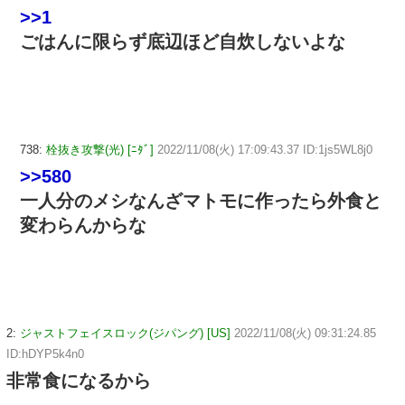
>>1
ごはんに限らず底辺ほど自炊しないよな
738:
栓抜き攻撃(光) [ﾆﾀﾞ]
2022/11/08(火) 17:09:43.37 ID:1js5WL8j0
>>580
一人分のメシなんざマトモに作ったら外食と
変わらんからな
2:
ジャストフェイスロック(ジパング) [US]
2022/11/08(火) 09:31:24.85
ID:hDYP5k4n0
非常食になるから