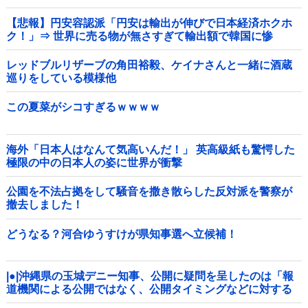
【悲報】円安容認派「円安は輸出が伸びで日本経済ホクホ
ク！」⇒ 世界に売る物が無さすぎて輸出額で韓国に惨
敗・・・
レッドブルリザーブの角田裕毅、ケイナさんと一緒に酒蔵
巡りをしている模様他
この夏菜がシコすぎるｗｗｗｗ
海外「日本人はなんて気高いんだ！」 英高級紙も驚愕した
極限の中の日本人の姿に世界が衝撃
公園を不法占拠をして騒音を撒き散らした反対派を警察が
撤去しました！
どうなる？河合ゆうすけが県知事選へ立候補！
|●|沖縄県の玉城デニー知事、公開に疑問を呈したのは「報
道機関による公開ではなく、公開タイミングなどに対する
ものだった」とよくわからない説明