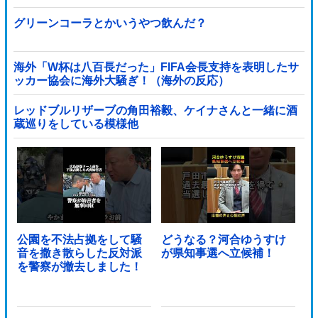
グリーンコーラとかいうやつ飲んだ？
海外「W杯は八百長だった」FIFA会長支持を表明したサ
ッカー協会に海外大騒ぎ！（海外の反応）
レッドブルリザーブの角田裕毅、ケイナさんと一緒に酒
蔵巡りをしている模様他
公園を不法占拠をして騒
どうなる？河合ゆうすけ
音を撒き散らした反対派
が県知事選へ立候補！
を警察が撤去しました！