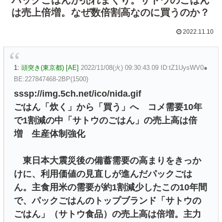
は売上倍増。なぜ数倍割高なのに買うのか？
2022.11.10
1:
頭突き(東京都) [AE]
2022/11/08(火) 09:30:43.09 ID:tZ1UysWV0●
BE:227847468-2BP(1500)
sssp://img.5ch.net/ico/nida.gif
ごはん「炊く」から「買う」へ コメ需要10年
で1割減の中「サトウのごはん」の売上高は倍
増 生産体制強化
東日本大震災後の備蓄需要の高まりをきっか
けに、利用価値の見直しが進んだパックごは
ん。主食用米の需要が約1割減少したこの10年間
で、パックごはんのトップブランド「サトウの
ごはん」（サトウ食品）の売上高は倍増。主力