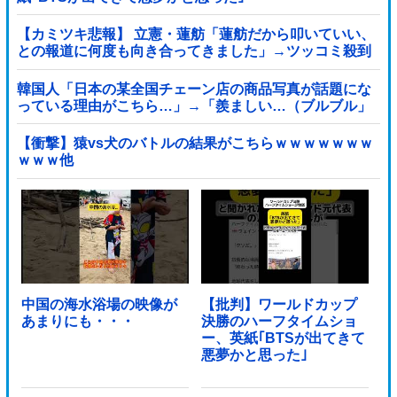
【カミツキ悲報】 立憲・蓮舫「蓮舫だから叩いていい、
との報道に何度も向き合ってきました」→ツッコミ殺到
韓国人「日本の某全国チェーン店の商品写真が話題にな
っている理由がこちら…」→「羨ましい…（ブルブル」
＝韓国の反応
【衝撃】猿vs犬のバトルの結果がこちらｗｗｗｗｗｗｗ
ｗｗｗ他
中国の海水浴場の映像が
【批判】ワールドカップ
あまりにも・・・
決勝のハーフタイムショ
ー、英紙｢BTSが出てきて
悪夢かと思った｣