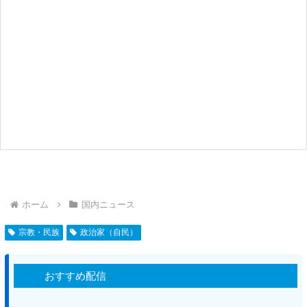
ホーム
国内ニュース
宗教・民族
政治家（自民）
おすすめ配信