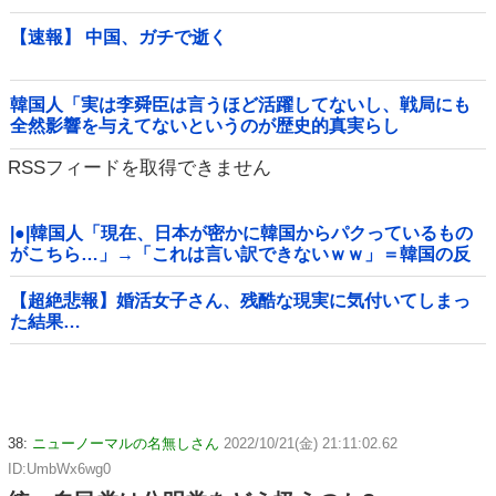
ｗｗｗｗｗｗｗｗｗｗｗ他
【速報】 中国、ガチで逝く
韓国人「実は李舜臣は言うほど活躍してないし、戦局にも
全然影響を与えてないというのが歴史的真実らし
い・・・」
RSSフィードを取得できません
|●|韓国人「現在、日本が密かに韓国からパクっているもの
がこちら…」→「これは言い訳できないｗｗ」＝韓国の反
応
【超絶悲報】婚活女子さん、残酷な現実に気付いてしまっ
た結果…
38:
ニューノーマルの名無しさん
2022/10/21(金) 21:11:02.62
ID:UmbWx6wg0