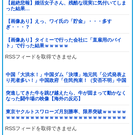
【超絶悲報】婚活女子さん、残酷な現実に気付いてしま
った結果…
【画像あり】えっ、ワイ氏の「貯金」・・・多す
ぎ・・・？
【画像あり】タイミーで行った会社に「直雇用のバイ
ト」で行った結果ｗｗｗｗｗ
RSSフィードを取得できません
中国「大洪水！」中国ダム「決壊」地元民「公式発表よ
り死者多い！」中国政府「住民拘束！（安否不明」中国
当局「救助隊動画も削除」台風13号「三峡ダム接近中」
→
突進してきた牛を跳び越えたら、牛が固まって動かなく
なった闘牛場の映像【海外の反応】
東京ヤクルトスワローズ月別勝率、限界突破ｗｗｗｗｗ
ｗｗｗｗｗｗｗｗｗｗｗｗｗｗｗｗｗｗｗｗｗｗｗｗｗ
ｗｗｗｗｗｗｗｗｗｗｗｗｗ他
RSSフィードを取得できません