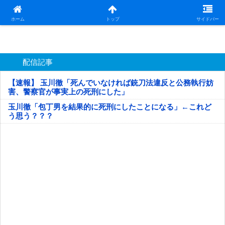
日本第一！ニュース録
ホーム
トップ
サイドバー
配信記事
【速報】 玉川徹「死んでいなければ銃刀法違反と公務執行妨
害、警察官が事実上の死刑にした」
玉川徹「包丁男を結果的に死刑にしたことになる」←これど
う思う？？？