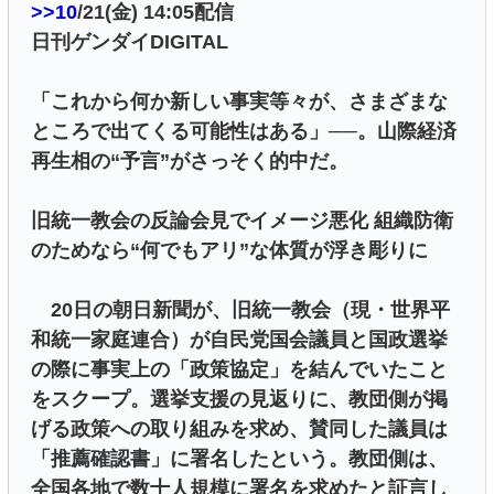
>>10
/21(金) 14:05配信
日刊ゲンダイDIGITAL
「これから何か新しい事実等々が、さまざまな
ところで出てくる可能性はある」──。山際経済
再生相の“予言”がさっそく的中だ。
旧統一教会の反論会見でイメージ悪化 組織防衛
のためなら“何でもアリ”な体質が浮き彫りに
20日の朝日新聞が、旧統一教会（現・世界平
和統一家庭連合）が自民党国会議員と国政選挙
の際に事実上の「政策協定」を結んでいたこと
をスクープ。選挙支援の見返りに、教団側が掲
げる政策への取り組みを求め、賛同した議員は
「推薦確認書」に署名したという。教団側は、
全国各地で数十人規模に署名を求めたと証言し