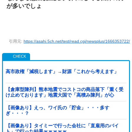
が多いでしょ
引用元:
https://asahi.5ch.net/test/read.cgi/newsplus/1666353722/
高市政権「減税します」→財源「これから考えます」
【倉庫型陳列】熊本地震でコストコの商品落下「重く受
け止めております」地震大国で「高積み陳列」が心
配...IKEAにも聞いた
【画像あり】えっ、ワイ氏の「貯金」・・・多す
ぎ・・・？
【画像あり】タイミーで行った会社に「直雇用のバイ
ト」で行った結果ｗｗｗｗｗ