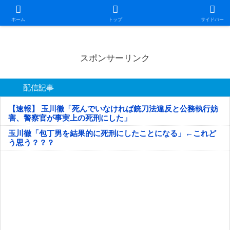
日本第一！ニュース録
ホーム
トップ
サイドバー
スポンサーリンク
配信記事
【速報】 玉川徹「死んでいなければ銃刀法違反と公務執行妨
害、警察官が事実上の死刑にした」
玉川徹「包丁男を結果的に死刑にしたことになる」←これど
う思う？？？