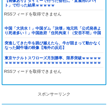
【画像あり】タイミーで行った会社に「直雇用のバイ
ト」で行った結果ｗｗｗｗｗ
RSSフィードを取得できません
中国「大洪水！」中国ダム「決壊」地元民「公式発表よ
り死者多い！」中国政府「住民拘束！（安否不明」中国
当局「救助隊動画も削除」台風13号「三峡ダム接近中」
→
突進してきた牛を跳び越えたら、牛が固まって動かなく
なった闘牛場の映像【海外の反応】
東京ヤクルトスワローズ月別勝率、限界突破ｗｗｗｗｗ
ｗｗｗｗｗｗｗｗｗｗｗｗｗｗｗｗｗｗｗｗｗｗｗｗｗ
ｗｗｗｗｗｗｗｗｗｗｗｗｗ他
RSSフィードを取得できません
スポンサーリンク