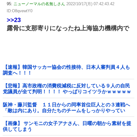
95:
ニューノーマルの名無しさん
2022/10/17(月) 07:42:43.42
ID:O8qvewtY0
>>23
露骨に支那寄りになったね上海協力機構内で
【速報】韓国サッカー協会の性接待、日本人審判員４人も
調査へ！！！
【悲報】高市政権の消費税減税に反対している９人の自民
党議員が全て判明！！！！ やっぱりコイツラかｗｗｗｗｗ
阪神・藤川監督 １１日からの同率首位巨人との３連戦へ
「敵は内にあり。自分たちのチームをしっかりやってい
く」他
【画像】 サンモニの女子アナさん、日曜の朝から素材を提
供してしまう