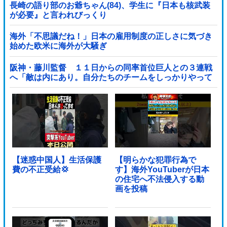
長崎の語り部のお爺ちゃん(84)、学生に『日本も核武装
が必要』と言われびっくり
海外「不思議だね！」日本の雇用制度の正しさに気づき
始めた欧米に海外が大騒ぎ
阪神・藤川監督 １１日からの同率首位巨人との３連戦
へ「敵は内にあり。自分たちのチームをしっかりやって
いく」他
【迷惑中国人】生活保護
【明らかな犯罪行為で
費の不正受給💢
す】海外YouTuberが日本
の住宅へ不法侵入する動
画を投稿