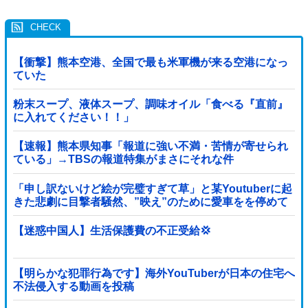
【衝撃】熊本空港、全国で最も米軍機が来る空港になっ
ていた
粉末スープ、液体スープ、調味オイル「食べる『直前』
に入れてください！！」
【速報】熊本県知事「報道に強い不満・苦情が寄せられ
ている」→TBSの報道特集がまさにそれな件
「申し訳ないけど絵が完璧すぎて草」と某Youtuberに起
きた悲劇に目撃者騒然、”映え”のために愛車をを停めて
撮影していたら……
【迷惑中国人】生活保護費の不正受給💢
【明らかな犯罪行為です】海外YouTuberが日本の住宅へ
不法侵入する動画を投稿