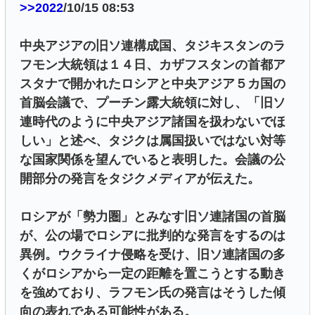
>>2022
/10/15 08:53
中央アジアの旧ソ連構成国、タジキスタンのラ
フモン大統領は１４日、カザフスタンの首都ア
スタナで開かれたロシアと中央アジア５カ国の
首脳会議で、プーチン露大統領に対し、「旧ソ
連時代のように中央アジア諸国を扱わないでほ
しい」と述べ、タジクは属国扱いではない対等
な国家関係を望んでいると表明した。会議の公
開部分の発言をタジクメディアが伝えた。
ロシアが「勢力圏」とみなす旧ソ連諸国の首脳
が、公の場でロシアに批判的な発言をするのは
異例。ウクライナ侵略を受け、旧ソ連諸国の多
くがロシアから一定の距離を置こうとする動き
を強めており、ラフモン氏の発言はそうした傾
向の表れである可能性がある。