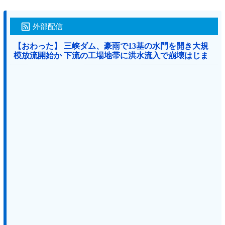
外部配信
【おわった】 三峡ダム、豪雨で13基の水門を開き大規
模放流開始か 下流の工場地帯に洪水流入で崩壊はじま
る