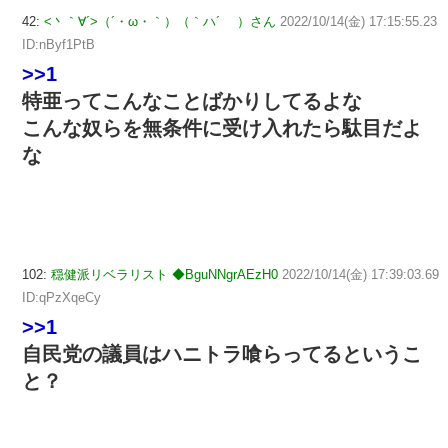
42:
<丶｀∀´>（´・ω・｀）（｀ハ´ ）さん
2022/10/14(金) 17:15:55.23
ID:nByf1PtB
>>1
特亜ってこんなことばかりしてるよな
こんな奴らを無条件に受け入れたら駄目だよ
な
102:
穏健派リベラリスト ◆BguNNgrAEzH0
2022/10/14(金) 17:39:03.69
ID:qPzXqeCy
>>1
自民党の議員はハニトラ喰らってるというこ
と？