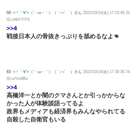
58:
<丶｀∀´>（´・ω・｀）（｀ハ´ ）さん
2022/10/14(金) 17:23:46.31
ID:zNbYTITS
>>4
戦後日本人の骨抜きっぷりを舐めるなよ👊
83:
<丶｀∀´>（´・ω・｀）（｀ハ´ ）さん
2022/10/14(金) 17:30:36.74
ID:vi/VuNBo
>>4
高橋洋一とか闇のクマさんとか引っかからな
かった人が体験談語ってるよ
政界もメディアも経済界もみんなやられてる
自殺した自衛官もいる