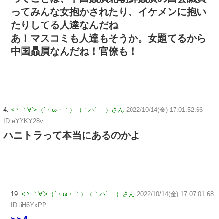
ってみんな女抱かされたり、イケメンに抱い
たりしてる人達なんだね
あ！マスコミも人達もそうか。女題てるから
中国贔屓なんだね！官僚も！
4:
<丶｀∀´>（´・ω・｀）（｀ハ´ ）さん
2022/10/14(金) 17:01:52.66
ID:eYYKY28v
ハニトラって本当にあるのかよ
19:
<丶｀∀´>（´・ω・｀）（｀ハ´ ）さん
2022/10/14(金) 17:07:01.68
ID:iiH6YxPP