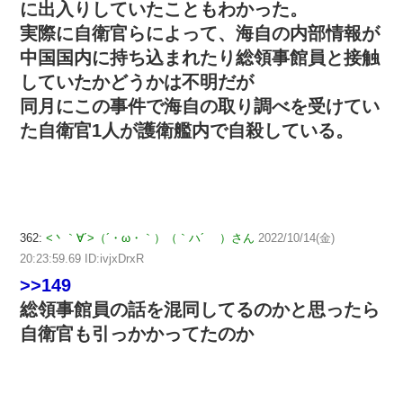
に出入りしていたこともわかった。
実際に自衛官らによって、海自の内部情報が
中国国内に持ち込まれたり総領事館員と接触
していたかどうかは不明だが
同月にこの事件で海自の取り調べを受けてい
た自衛官1人が護衛艦内で自殺している。
362:
<丶｀∀´>（´・ω・｀）（｀ハ´ ）さん
2022/10/14(金)
20:23:59.69 ID:ivjxDrxR
>>149
総領事館員の話を混同してるのかと思ったら
自衛官も引っかかってたのか