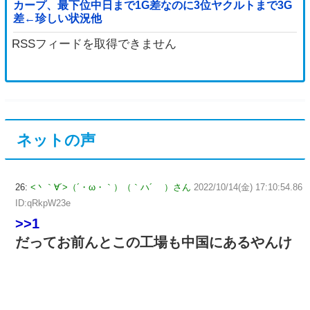
カープ、最下位中日まで1G差なのに3位ヤクルトまで3G
差←珍しい状況他
RSSフィードを取得できません
ネットの声
26:
<丶｀∀´>（´・ω・｀）（｀ハ´ ）さん
2022/10/14(金) 17:10:54.86
ID:qRkpW23e
>>1
だってお前んとこの工場も中国にあるやんけ