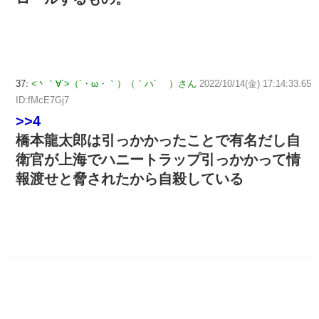
37:
<丶｀∀´>（´・ω・｀）（｀ハ´ ）さん
2022/10/14(金) 17:14:33.65
ID:fMcE7Gj7
>>4
橋本龍太郎は引っかかったことで有名だし自
衛官が上海でハニートラップ引っかかって情
報渡せと脅されたから自殺している