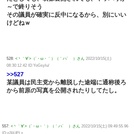
～で終りそう
その議員が確実に反中になるから、別にいい
けどねｗ
528:
<丶｀∀´>（´・ω・｀）（｀ハ´ ）さん
2022/10/15(土)
08:30:12.42 ID:YoGsyIu/
>>527
某議員は民主党から離脱した途端に通称後ろ
から前原の写真を公開されたりしてたし。
557:
<丶｀∀´>（´・ω・｀）（｀ハ´ ）さん
2022/10/15(土) 09:49:55.96
ID:o3IiUPL+