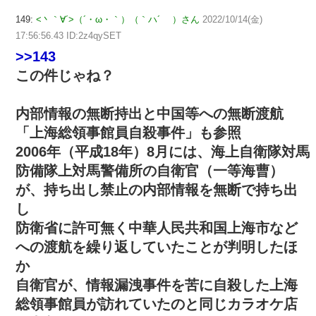
149:
<丶｀∀´>（´・ω・｀）（｀ハ´ ）さん
2022/10/14(金)
17:56:56.43 ID:2z4qySET
>>143
この件じゃね？
内部情報の無断持出と中国等への無断渡航
「上海総領事館員自殺事件」も参照
2006年（平成18年）8月には、海上自衛隊対馬
防備隊上対馬警備所の自衛官（一等海曹）
が、持ち出し禁止の内部情報を無断で持ち出
し
防衛省に許可無く中華人民共和国上海市など
への渡航を繰り返していたことが判明したほ
か
自衛官が、情報漏洩事件を苦に自殺した上海
総領事館員が訪れていたのと同じカラオケ店