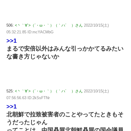
506:
<丶｀∀´>（´・ω・｀）（｀ハ´ ）さん
2022/10/15(土)
05:32:21.85 ID:mcYACMbG
>>1
まるで安倍以外はみんな引っかかてるみたい
な書き方じゃないか
525:
<丶｀∀´>（´・ω・｀）（｀ハ´ ）さん
2022/10/15(土)
07:56:56.63 ID:2kSsFTNr
>>1
北朝鮮で拉致被害者のことやってたときもそ
うだったじゃん
ってことは、中国贔屓北朝鮮贔屓の国会議員