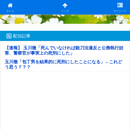
日本第一！ニュース録
ホーム
トップ
サイドバー
配信記事
【速報】 玉川徹「死んでいなければ銃刀法違反と公務執行妨
害、警察官が事実上の死刑にした」
玉川徹「包丁男を結果的に死刑にしたことになる」←これど
う思う？？？