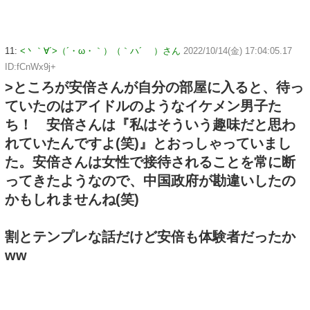
11:
<丶｀∀´>（´・ω・｀）（｀ハ´ ）さん
2022/10/14(金) 17:04:05.17
ID:fCnWx9j+
>ところが安倍さんが自分の部屋に入ると、待っ
ていたのはアイドルのようなイケメン男子た
ち！ 安倍さんは『私はそういう趣味だと思わ
れていたんですよ(笑)』とおっしゃっていまし
た。安倍さんは女性で接待されることを常に断
ってきたようなので、中国政府が勘違いしたの
かもしれませんね(笑)
割とテンプレな話だけど安倍も体験者だったか
ww