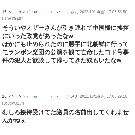
15:
<丶｀∀´>（´・ω・｀）（｀ハ´ ）さん
2022/10/14(金) 17:05:56.50
ID:WJ3Q4IGf
そういやオザーさんが引き連れて中国様に挨拶
にいった政党があったなw
ほかにも止められたのに勝手に北朝鮮に行って
モランボン楽団の公演を観て亡命したヨド号事
件の犯人と歓談して帰ってきた奴もいたなw
16:
<丶｀∀´>（´・ω・｀）（｀ハ´ ）さん
2022/10/14(金) 17:06:29.18
ID:Vsw0BvhT
むしろ接待受けてた議員の名前出してくれませ
んかねぇ