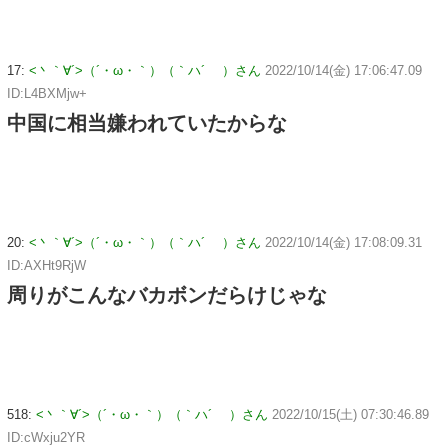
17:
<丶｀∀´>（´・ω・｀）（｀ハ´ ）さん
2022/10/14(金) 17:06:47.09
ID:L4BXMjw+
中国に相当嫌われていたからな
20:
<丶｀∀´>（´・ω・｀）（｀ハ´ ）さん
2022/10/14(金) 17:08:09.31
ID:AXHt9RjW
周りがこんなバカボンだらけじゃな
518:
<丶｀∀´>（´・ω・｀）（｀ハ´ ）さん
2022/10/15(土) 07:30:46.89
ID:cWxju2YR