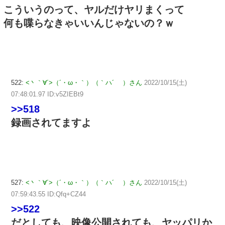
こういうのって、ヤルだけヤリまくって
何も喋らなきゃいいんじゃないの？ｗ
522:
<丶｀∀´>（´・ω・｀）（｀ハ´ ）さん
2022/10/15(土)
07:48:01.97 ID:v5ZIEBt9
>>518
録画されてますよ
527:
<丶｀∀´>（´・ω・｀）（｀ハ´ ）さん
2022/10/15(土)
07:59:43.55 ID:Qfq+CZ44
>>522
だとしても、映像公開されても、ヤッパリか