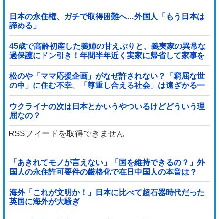
日本の永住権、ガチで取得困難へ…外国人「もう日本は
諦める」
45歳で高齢初産した義姉の甘えぶりと、義実家の異常な
過保護にドン引き！年間半年近く実家に帰省して家事を
高齢親に丸投げし、新幹線の移動すら義兄に送迎させて
いた・・・
松のや「ママ応援企画」がなぜ許されない？「窮屈な世
の中」に住む不幸、「尊重し合える社会」は遠ざかる一
方
ウクライナの次は日本とかいうやついるけどどういう理
屈なの？
RSSフィードを取得できません
「あきれてモノが言えない」「国を維持できるの？」外
国人の永住許可要件の厳格化で在日中国人の本音は？
海外「これが文明か！」日本に比べて超石器時代だった
英国に海外が大騒ぎ