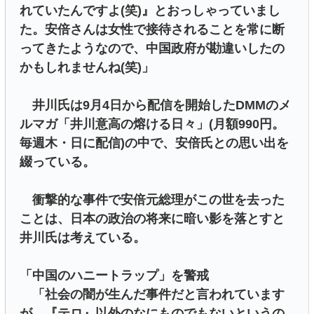
れていたんですよ(笑)』とおっしゃっていまし
た。安倍さんは女性で接待されることを常に断
ってきたようなので、中国政府が勘違いしたの
かもしれませんね(笑)」
井川氏は9月4日から配信を開始したDMMのメ
ルマガ「井川意高の熔ける日々」(月額990円。
毎週木・日に配信)の中で、安倍氏との思い出を
綴っている。
衝撃的な事件で安倍元総理がこの世を去った
ことは、日本の政治の将来に暗い影を落とすと
井川氏は考えている。
「中国のハニートラップ」を警戒
「社会の闇が生んだ事件だと言われています
が、『テロ』以外のなにものでもないというの