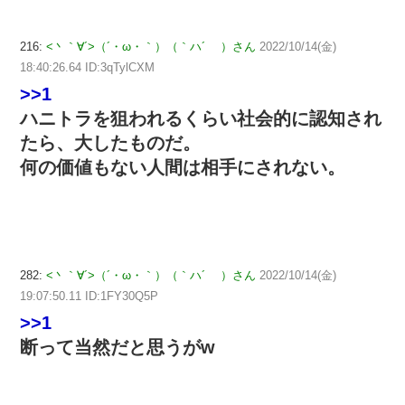
216:
<丶｀∀´>（´・ω・｀）（｀ハ´ ）さん
2022/10/14(金)
18:40:26.64 ID:3qTylCXM
>>1
ハニトラを狙われるくらい社会的に認知され
たら、大したものだ。
何の価値もない人間は相手にされない。
282:
<丶｀∀´>（´・ω・｀）（｀ハ´ ）さん
2022/10/14(金)
19:07:50.11 ID:1FY30Q5P
>>1
断って当然だと思うがw