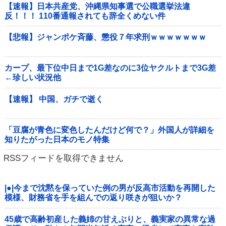
【速報】日本共産党、沖縄県知事選で公職選挙法違
反！！！ 110番通報されても辞全くめない件
【悲報】ジャンポケ斉藤、懲役７年求刑ｗｗｗｗｗｗｗ
カープ、最下位中日まで1G差なのに3位ヤクルトまで3G差
←珍しい状況他
【速報】 中国、ガチで逝く
「豆腐が青色に変色したんだけど何で？」外国人が詳細を
知りたがった日本のモノ特集
RSSフィードを取得できません
|●|今まで沈黙を保っていた例の男が反高市活動を再開した
模様、財務省を手を組んでの返り咲きが狙いか？
45歳で高齢初産した義姉の甘えぶりと、義実家の異常な過