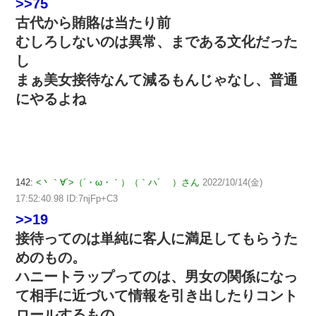
>>75
古代から賄賂は当たり前
むしろしないのは異常、まである文化だった
し
まぁ美女接待なんて減るもんじゃなし、普通
にやるよね
142:
<丶｀∀´>（´・ω・｀）（｀ハ´ ）さん
2022/10/14(金)
17:52:40.98 ID:7njFp+C3
>>19
接待ってのは単純に客人に満足してもらうた
めのもの。
ハニートラップってのは、男女の関係になっ
て相手に近づいて情報を引き出したりコント
ロールするもの。