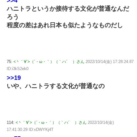
>>4
ハニトラというか接待する文化が普通なんだ
ろう
程度の差はあれ日本も似たようなものだし
75:
<丶｀∀´>（´・ω・｀）（｀ハ´ ）さん
2022/10/14(金) 17:28:24.87
ID:i3kS2ek0
>>19
いや、ハニトラする文化が普通なの
114:
<丶｀∀´>（´・ω・｀）（｀ハ´ ）さん
2022/10/14(金)
17:41:30.29 ID:xDWYKj4T