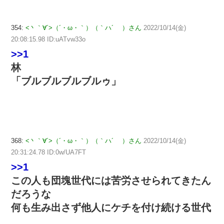
354:
<丶｀∀´>（´・ω・｀）（｀ハ´ ）さん
2022/10/14(金)
20:08:15.98 ID:uATvw33o
>>1
林
「ブルブルブルブルゥ」
368:
<丶｀∀´>（´・ω・｀）（｀ハ´ ）さん
2022/10/14(金)
20:31:24.78 ID:0w/UA7FT
>>1
この人も団塊世代には苦労させられてきたん
だろうな
何も生み出さず他人にケチを付け続ける世代