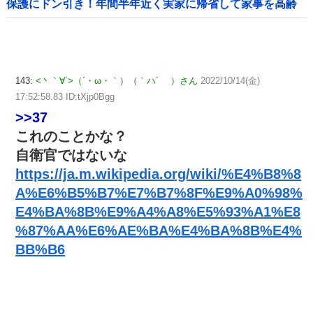
保護にドン引き！年間半年近く実家に帰省して家事を高齢
親に丸投げし、新幹線の移動すら義兄に送迎させてい
た・・・
143:
<丶｀∀´>（´・ω・｀）（｀ハ´ ）さん
2022/10/14(金)
17:52:58.83 ID:tXjp0Bgg
>>37
これのことかな？
自衛官ではないな
https://ja.m.wikipedia.org/wiki/%E4%B8%8
A%E6%B5%B7%E7%B7%8F%E9%A0%98%
E4%BA%8B%E9%A4%A8%E5%93%A1%E8
%87%AA%E6%AE%BA%E4%BA%8B%E4%
BB%B6