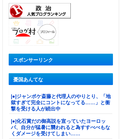
スポンサーリンク
憂国あんてな
|●|ジャンポケ斎藤と代理人のやりとり、「地
獄すぎて完全にコントになってる……」と衝
撃を受ける人が続出中
|●|化石賞だの御高説を宣っていたヨーロッ
パ、自分が猛暑に襲われると為すすべべもな
くダメージを受けてしまい……