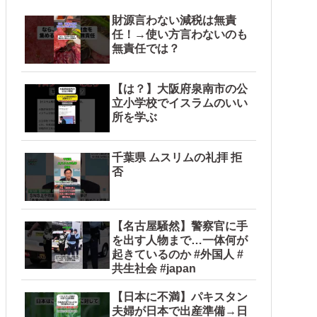
財源言わない減税は無責
任！→使い方言わないのも
無責任では？
【は？】大阪府泉南市の公
立小学校でイスラムのいい
所を学ぶ
千葉県 ムスリムの礼拝 拒
否
【名古屋騒然】警察官に手
を出す人物まで…一体何が
起きているのか #外国人 #
共生社会 #japan
【日本に不満】パキスタン
夫婦が日本で出産準備→日