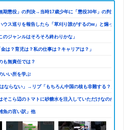
無期懲役」の判決→当時17歳少年に「懲役30年」の判決
ハウス巡りを報告したら「草刈り誰がするのw」と煽ってきた
このジャンルはそろそろ終わりかな」
「金は？育児は？私の仕事は？キャリアは？」
のも無責任では？
のいい所を学ぶ
てはならない」→リプ「もちろん中国の核も非難する？」→即ブ
はそこら辺のトマトに砂糖水を注入していただけなのが判明し
雑魚の言い訳」他