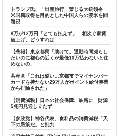
トランプ氏、「出産旅行」禁じる大統領令
米国籍取得を目的とした中国人らの渡米を問
題視
8万が12万円「とても払えず」 相次ぐ家賃
値上げ、どうすれば
【悲報】東京都民「助けて。通勤時間減らし
たいのに都心の近くが最低10万払わないと住
めないの」
共産党「これは酷い…京都市でマイナンバー
カードを持たない29万人がポイント給付事業
から排除された」
【消費減税】日本の社会保障、岐路に 財源
5兆円見通し立たず
【参政党】神谷代表、食料品の消費減税「天
下の愚策だ」と批判