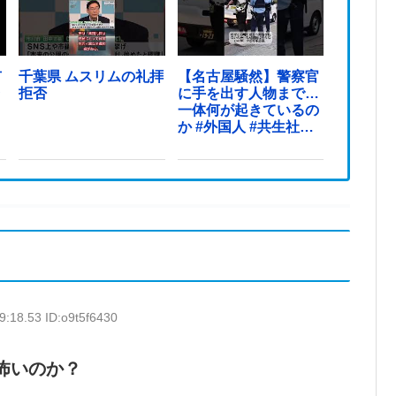
市
千葉県 ムスリムの礼拝
【名古屋騒然】警察官
ラ
拒否
に手を出す人物まで…
一体何が起きているの
か #外国人 #共生社会
#japan
9:18.53 ID:o9t5f6430
怖いのか？