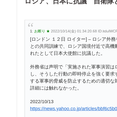
ロシア、日本に抗議 自衛隊
1:
お断り ★
2022/10/14(金) 01:34:20.68 ID:itdulWC
[ロンドン １２日 ロイター] – ロシ
との共同訓練で、ロシア国境付近で高機
れたとして日本大使館に抗議した。
外務省は声明で「実施された軍事演習は
し、そうした行動の即時停止を強く要求
する軍事的脅威を防止するための適切な
詳細には触れなかった。
2022/10/13
https://news.yahoo.co.jp/articles/bbf6