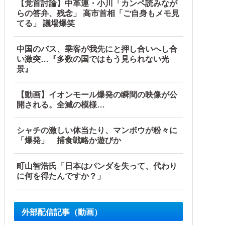
【党首討論】中革連・小川「カンペ読みなが
らの答弁、残念」 高市首相「ご自身もメモ見
てる」 議場爆笑
ので…旦那が放った「一言」に義母オロオロｗｗ←嫌味を逆手
中国のバス、乗客が我先にと押し合いへし合
い激突…『多数の国ではもう見られない光
景』
【動画】イオンモール爆発の瞬間の映像が公
開される。全滅の模様…
シャチの激しい体当たり、マンボウが粉々に
「爆発」 捕食戦略か遊びか
ロック
町山智浩氏「日本はパンダを失って、代わり
て大問題にw
に何を得たんですか？」
外部配信記事（動画）