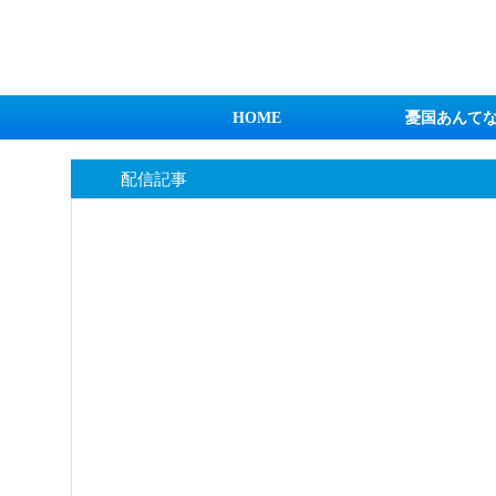
日本第一！ニュース録
HOME
憂国あんて
配信記事