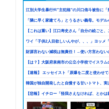
江別大学生暴行ﾀﾋ″主犯格″の川口侑斗被告に「
「隣に早く家建てろ」とうるさい義母。モデル
【これは重い】江口寿史さん「自分の絵ごと、
ワイ「子供2人目欲しいんやが、、、」ヨッメ
財源言わない減税は無責任！→使い方言わない
【は？】大阪府泉南市の公立小学校でイスラム
【速報】 エッセイスト「原爆を二度と使わせ
韓国が独自開発したと自慢する甘いトマト、実
【悲報】イチロー「怪我さえなければ、とかは