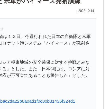
と米軍がハイマース発射訓練
2022.10.14
F9
ア外務省は１２日、今週行われた日本の自衛隊と米軍
動ロケット砲システム「ハイマース」が発射さ
ロシア極東地域の安全確保に対する挑戦とみな
する」とした。また「日本側には、ロシアに対
対応が不可欠であることも警告した」とした。
c5b0bac2da22b6a0ad1f0c80b31436f324d1