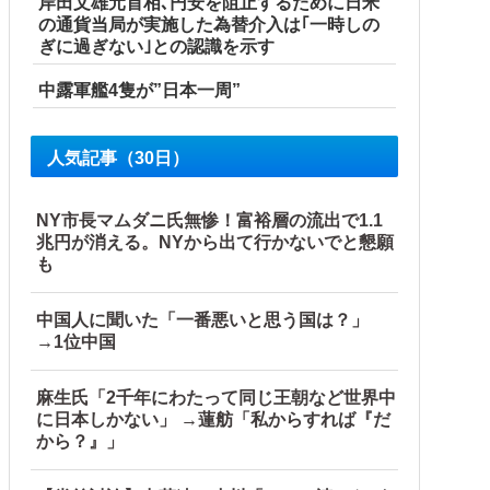
岸田文雄元首相､円安を阻止するために日米
の通貨当局が実施した為替介入は｢一時しの
ぎに過ぎない｣との認識を示す
中露軍艦4隻が”日本一周”
人気記事（30日）
NY市長マムダニ氏無惨！富裕層の流出で1.1
兆円が消える。NYから出て行かないでと懇願
も
中国人に聞いた「一番悪いと思う国は？」
→1位中国
麻生氏「2千年にわたって同じ王朝など世界中
に日本しかない」 →蓮舫「私からすれば『だ
から？』」