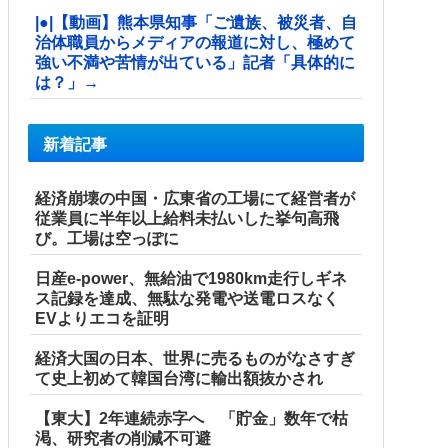
|●|【動画】熊本県知事「ご遺族、被災者、自
治体職員からメディアの報道に対し、極めて
強い不満や苦情が出ている」記者「具体的に
は？」→
新着記事
経済崩壊の中国・広東省の工場にて経営者が
従業員に半年以上給料未払いした挙句高飛
び。工場は空っぽに
日産e-power、無給油で1980km走行しギネ
ス記録を達成、無駄な発電や送電ロスなく
EVよりエコを証明
経済大国の日本、世界に売るものがなさすぎ
て史上初めて韓国台湾に輸出額抜かされ
【東大】2年連続赤字へ 「貯金」数年で枯
渇、研究者の削減不可避