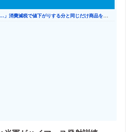
【消費税率1％】 「下げるのが筋なんですけど…」消費減税で値下がりする分と同じだけ商品を値上げして店頭価格を変えない店も