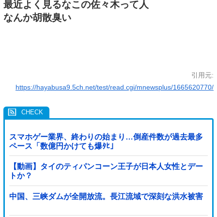
最近よく見るなこの佐々木って人
なんか胡散臭い
引用元:
https://hayabusa9.5ch.net/test/read.cgi/mnewsplus/1665620770/
スマホゲー業界、終わりの始まり…倒産件数が過去最多
ペース「数億円かけても爆ﾀﾋ」
【動画】タイのティパンコーン王子が日本人女性とデー
トか？
中国、三峡ダムが全開放流。長江流域で深刻な洪水被害