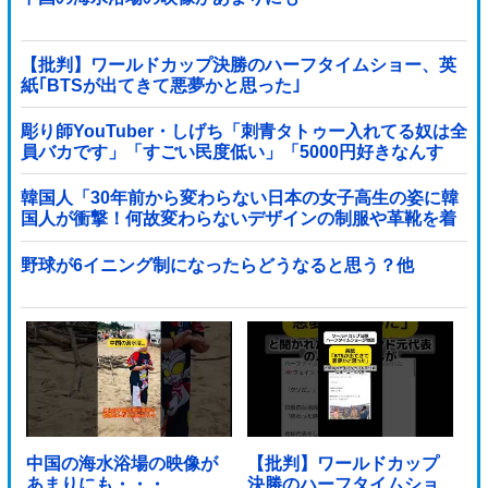
【批判】ワールドカップ決勝のハーフタイムショー、英
紙｢BTSが出てきて悪夢かと思った｣
彫り師YouTuber・しげち「刺青タトゥー入れてる奴は全
員バカです」「すごい民度低い」「5000円好きなんす
よ、バカって」
韓国人「30年前から変わらない日本の女子高生の姿に韓
国人が衝撃！何故変わらないデザインの制服や革靴を着
用し続けるのか？」
野球が6イニング制になったらどうなると思う？他
中国の海水浴場の映像が
【批判】ワールドカップ
あまりにも・・・
決勝のハーフタイムショ