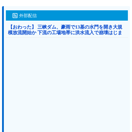
外部配信
【おわった】 三峡ダム、豪雨で13基の水門を開き大規
模放流開始か 下流の工場地帯に洪水流入で崩壊はじま
る