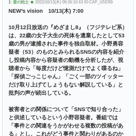
1:
愛の戦士 ★
2022/10/13(木) 09:26:10.63 ID:CAP_USER9
NEW’s vision 10/13(木) 7:00
10月12日放送の『めざまし8』（フジテレビ系）
は、22歳の女子大生の死体を遺棄したとして53
歳の男が逮捕された事件を独自取材。小野勇容
疑者（53）のものとみられるSNSの内容を紹介
し投稿内容から容疑者の動機を分析したが、視
聴者から「毎度だけど憶測だけでよく喋るね」
「探偵ごっこじゃん」「ごく一部のツイッター
だけ取り上げてしょうもない解説している」と
批判の声が続出している。
被害者との関係について「SNSで知り合った」
と供述しているという小野容疑者。番組では
「事件との関連をうかがわせる複数の投稿があ
る」とし、これがどう事件と関わりがあるのか