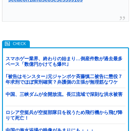
スマホゲー業界、終わりの始まり…倒産件数が過去最多
ペース「数億円かけても爆ﾀﾋ」
｢被告はモンスター｣元ジャンポケ斉藤慎二被告に懲役７
年求刑でほぼ実刑確実？弁護側の主張が無理筋なワケ
中国、三峡ダムが全開放流。長江流域で深刻な洪水被害
ロシア空挺兵が空挺部隊日を祝うため飛行機から飛び降
りて死亡！
中国の海水浴場の映像があまりにも・・・