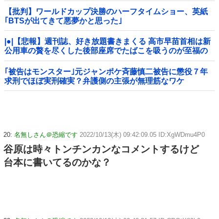
【批判】ワールドカップ決勝のハーフタイムショー、英紙
｢BTSが出てきて悪夢かと思った｣
|●|【悲報】週刊誌、好き放題書きまくる 高市早苗首相は新
公用車の贅を尽くした後部座席でたばこを吸うのが至福の
時間「どんどん延びる乗車時間」
｢被告はモンスター｣元ジャンポケ斉藤慎二被告に懲役７年
求刑でほぼ実刑確実？弁護側の主張が無理筋なワケ
20:
名無しさん＠恐縮です
2022/10/13(木) 09:42:09.05 ID:XgWDmu4P0
谷原は時々トンチンカンなコメントするけど
台本に書いてるのかな？