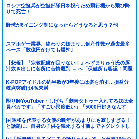
ロシア空挺兵が空挺部隊日を祝うため飛行機から飛び降
りて死亡！
野球が6イニング制になったらどうなると思う？他
スマホゲー業界、終わりの始まり…倒産件数が過去最多
ペース「数億円かけても爆ﾀﾋ」
【悲報】『宗教配慮が足りない！』へずまりゅう氏の豚
汁炊き出しに各所に苦情殺到 → へ「保健所も容認！問題
なし！」ｗｗｗｗｗｗｗｗｗｗｗｗｗｗ
K-POPアイドルの約半数が3年後には姿を消す…損益分
岐点突破は4％未満
彫り師YouTuber・しげち「刺青タトゥー入れてる奴は全
員バカです」「すごい民度低い」「5000円好きなんす
よ、バカって」
|●|昭和を代表する女優の晩年があまりにも寂しすぎる！
と話題に、自身の子供を餓死する寸前までネグレクトし
た挙句……