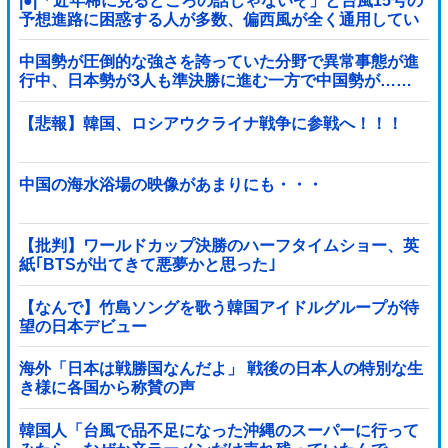
|●|「近年稀に見るどころの話じゃないぞ」と台風15号の
予想進路に困惑する人が多数、偏西風が全く通用してい
ないんだけど……
中国勢が圧倒的な強さを誇っていた分野で異常事態が進
行中、日本勢が3人も準決勝に進む一方で中国勢が……
【悲報】韓国、ロシアウクライナ戦争に参戦へ！！！
中国の海水浴場の映像があまりにも・・・
【批判】ワールドカップ決勝のハーフタイムショー、英
紙｢BTSが出てきて悪夢かと思った｣
【なんで】竹島ソングを歌う韓国アイドルグループが待
望の日本デビュー
海外「日本は戦勝国なんだよ」 戦後の日本人の特別な生
き様に各国から称賛の声
韓国人「台風で品不足になった沖縄のスーパーに行って