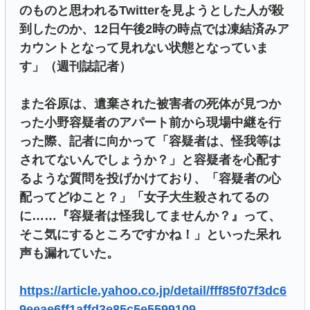
のものと思われるTwitterを見ようとした人が殺
到したのか、12日午後2時の時点では凍結済みア
カウントとなって見れない状態となっていま
す」（週刊誌記者）
また谷原は、遺棄された被害者の死体が見つか
った小野容疑者のアパート前から現場中継を行
った際、記者に向かって「容疑者は、怪我等は
されてないんでしょうか？」と容疑者を心配す
るような質問を投げかけており、「容疑者の心
配ってどゆこと？」「女子大生殺されてるの
に……『容疑者は怪我してませんか？』って、
そこ気にするところですかね！」といった呆れ
声も漏れていた。
https://article.yahoo.co.jp/detail/fff85f07f3dc6
9eeae6ff1affd3e85c5e5599109