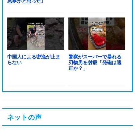
悪夢かと思った｣
中国人による密漁が止ま
警察がスーパーで暴れる
らない
刃物男を射殺「発砲は適
正か？」
ネットの声