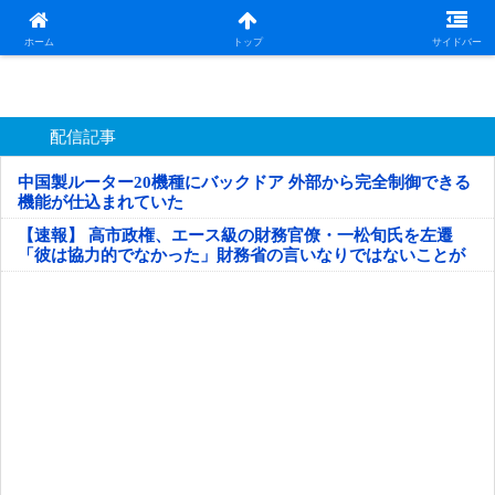
日本第一！ニュース録
ホーム
トップ
サイドバー
配信記事
中国製ルーター20機種にバックドア 外部から完全制御できる
機能が仕込まれていた
【速報】 高市政権、エース級の財務官僚・一松旬氏を左遷
「彼は協力的でなかった」財務省の言いなりではないことが
判明