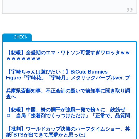
【悲報】全盛期のエマ・ワトソン可愛すぎワロッタｗｗ
ｗｗｗｗｗｗｗ
【宇崎ちゃんは遊びたい！】BiCute Bunnies
Figure「宇崎花」「宇崎月」メタリックパープルver. プ
ライズフィギュア【ラウンドワン限定で展開決定】
兵庫県斎藤知事、不正会計の疑いで前知事に聞き取り調
査へ
【悲報】中国、橋の欄干が強風一発で粉々に 鉄筋ゼ
ロ 当局「接着剤でくっつけただけ」「正常で、品質問
題はない」
【批判】ワールドカップ決勝のハーフタイムショー、英
紙｢BTSが出てきて悪夢かと思った｣