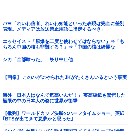
パヨ「れいわ信者、れいわ知能といった表現は完全に差別
表現。メディアは放送禁止用語に指定するべき」
エッセイスト「原爆を二度と使わせてはならない」⇒「も
ちろん中国の核も非難する？」⇒「中国の核は綺麗な
核！」
シカ「全部喰った」 祭り中止他
【画像】 このハゲにやられたJKがたくさんいるという事実
海外「日本人はなんて気高いんだ！」 英高級紙も驚愕した
極限の中の日本人の姿に世界が衝撃
【批判】ワールドカップ決勝のハーフタイムショー、英紙
｢BTSが出てきて悪夢かと思った｣