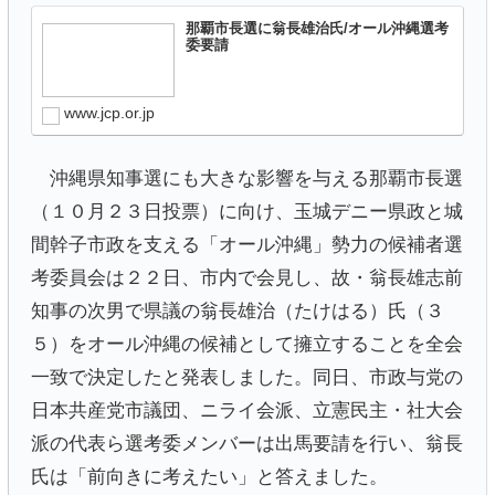
那覇市長選に翁長雄治氏/オール沖縄選考
委要請
www.jcp.or.jp
沖縄県知事選にも大きな影響を与える那覇市長選
（１０月２３日投票）に向け、玉城デニー県政と城
間幹子市政を支える「オール沖縄」勢力の候補者選
考委員会は２２日、市内で会見し、故・翁長雄志前
知事の次男で県議の翁長雄治（たけはる）氏（３
５）をオール沖縄の候補として擁立することを全会
一致で決定したと発表しました。同日、市政与党の
日本共産党市議団、ニライ会派、立憲民主・社大会
派の代表ら選考委メンバーは出馬要請を行い、翁長
氏は「前向きに考えたい」と答えました。