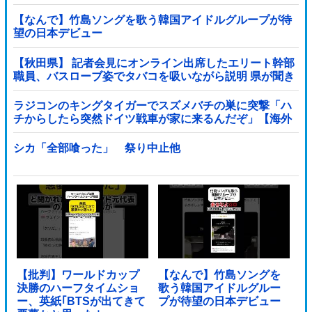
【なんで】竹島ソングを歌う韓国アイドルグループが待
望の日本デビュー
【秋田県】 記者会見にオンライン出席したエリート幹部
職員、バスローブ姿でタバコを吸いながら説明 県が聞き
取りへ
ラジコンのキングタイガーでスズメバチの巣に突撃「ハ
チからしたら突然ドイツ戦車が家に来るんだぞ」【海外
の反応】
シカ「全部喰った」 祭り中止他
【批判】ワールドカップ
【なんで】竹島ソングを
決勝のハーフタイムショ
歌う韓国アイドルグルー
ー、英紙｢BTSが出てきて
プが待望の日本デビュー