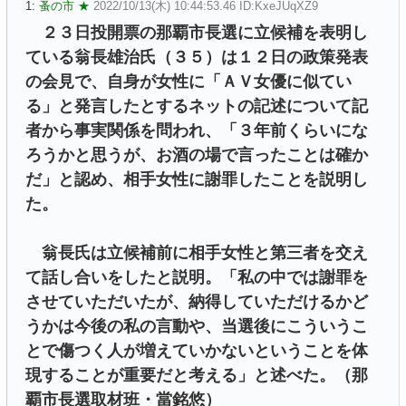
1:
蚤の市 ★
2022/10/13(木) 10:44:53.46 ID:KxeJUqXZ9
２３日投開票の那覇市長選に立候補を表明し
ている翁長雄治氏（３５）は１２日の政策発表
の会見で、自身が女性に「ＡＶ女優に似てい
る」と発言したとするネットの記述について記
者から事実関係を問われ、「３年前くらいにな
ろうかと思うが、お酒の場で言ったことは確か
だ」と認め、相手女性に謝罪したことを説明し
た。
翁長氏は立候補前に相手女性と第三者を交え
て話し合いをしたと説明。「私の中では謝罪を
させていただいたが、納得していただけるかど
うかは今後の私の言動や、当選後にこういうこ
とで傷つく人が増えていかないということを体
現することが重要だと考える」と述べた。（那
覇市長選取材班・當銘悠）