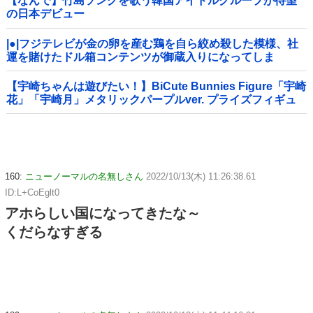
【なんで】竹島ソングを歌う韓国アイドルグループが待望
の日本デビュー
|●|フジテレビが金の卵を産む鶏を自ら絞め殺した模様、社
運を賭けたドル箱コンテンツが御蔵入りになってしま
い……
【宇崎ちゃんは遊びたい！】BiCute Bunnies Figure「宇崎
花」「宇崎月」メタリックパープルver. プライズフィギュ
ア【ラウンドワン限定で展開決定】
160:
ニューノーマルの名無しさん
2022/10/13(木) 11:26:38.61
ID:L+CoEglt0
アホらしい国になってきたな～
くだらなすぎる