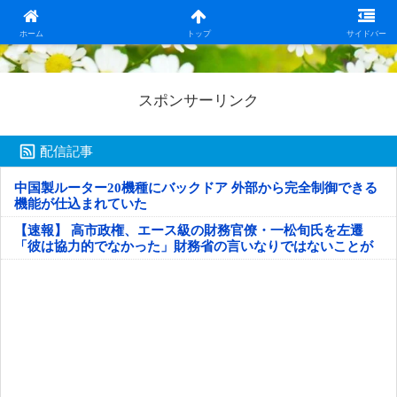
日本第一！ニュース録
ホーム
トップ
サイドバー
スポンサーリンク
配信記事
中国製ルーター20機種にバックドア 外部から完全制御できる
機能が仕込まれていた
【速報】 高市政権、エース級の財務官僚・一松旬氏を左遷
「彼は協力的でなかった」財務省の言いなりではないことが
判明