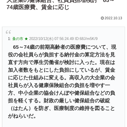
74歳医療費、賃金に応じ
2022.10.13
1:
蚤の市 ★
2022/10/12(水) 07:56:24.49 ID:68J/m5K/9
65～74歳の前期高齢者の医療費について、現
役の会社員らが負担する納付金の算定方法を見
直す方向で厚生労働省が検討に入った。現在は
加入者数をもとにした負担にしているが、賃金
に応じた仕組みに変える。高収入の大企業の会
社員らが入る健康保険組合の負担を増やす一
方、中小企業の協会けんぽや健保組合などの負
担を軽くする。財政の厳しい健保組合の破綻
（はたん）を防ぎ、医療制度の維持を図ること
がねらいだ。