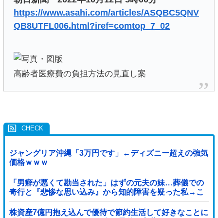
https://www.asahi.com/articles/ASQBC5QNV
QB8UTFL006.html?iref=comtop_7_02
高齢者医療費の負担方法の見直し案
ジャングリア沖縄「3万円です」←ディズニー超えの強気
価格ｗｗｗ
「男癖が悪くて勘当された」はずの元夫の妹…葬儀での
奇行と『悲惨な思い込み』から知的障害を疑った私→こ
っそり病院へ誘導し行政保護させた話
株資産7億円抱え込んで優待で節約生活して好きなことに