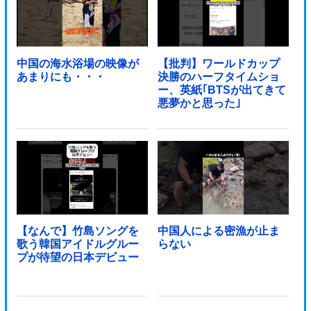
中国の海水浴場の映像が
【批判】ワールドカップ
あまりにも・・・
決勝のハーフタイムショ
ー、英紙｢BTSが出てきて
悪夢かと思った｣
【なんで】竹島ソングを
中国人による密漁が止ま
歌う韓国アイドルグルー
らない
プが待望の日本デビュー