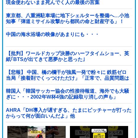
現金使わないまま死んでく人の最後の言葉
東京都、八重洲駐車場に地下シェルターを整備へ…小池
知事「弾道ミサイル攻撃から都民の命と財産守る」！
中国の海水浴場の映像があまりにも・・・
【批判】ワールドカップ決勝のハーフタイムショー、英
紙｢BTSが出てきて悪夢かと思った｣
【悲報】 中国、橋の欄干が強風一発で粉々に 鉄筋ゼロ
当局「接着剤でくっつけただけ」「正常で、品質問題は
ない」
韓国人「韓国サッカー協会の性接待報道、海外でも大騒
ぎに・・・2002年W杯4強の記録取り消しの声も」
→「マジで国の恥だ」「2002年まで疑う価値があ...
AHRA「DH導入が遅すぎる、たまにピッチャーが打った
からって何が面白いんだよ」他