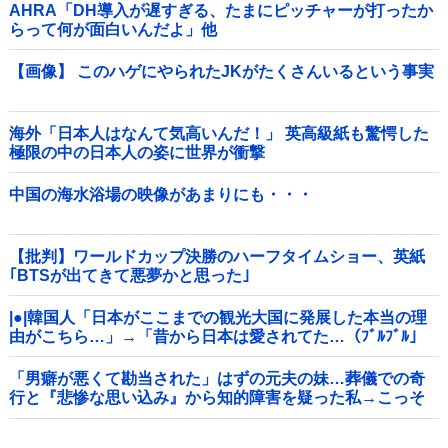
AHRA「DH導入が遅すぎる、たまにピッチャーが打ったか
らって何が面白いんだよ」他
【画像】 このハゲにやられたJKがたくさんいるという事実
海外「日本人はなんて気高いんだ！」 英高級紙も驚愕した
極限の中の日本人の姿に世界が衝撃
中国の海水浴場の映像があまりにも・・・
【批判】ワールドカップ決勝のハーフタイムショー、英紙
｢BTSが出てきて悪夢かと思った｣
|●|韓国人「日本がここまでの観光大国に発展した本当の理
由がこちら…」→「昔から日本は愛されてた…（ﾌﾞﾙﾌﾞﾙ」
＝韓国の反応
「男癖が悪くて勘当された」はずの元夫の妹…葬儀での奇
行と『悲惨な思い込み』から知的障害を疑った私→こっそ
り病院へ誘導し行政保護させた話