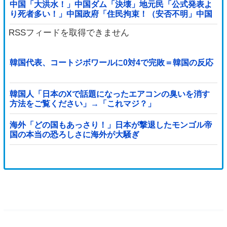
中国「大洪水！」中国ダム「決壊」地元民「公式発表よ
り死者多い！」中国政府「住民拘束！（安否不明」中国
当局「救助隊動画も削除」台風13号「三峡ﾀﾞ...
RSSフィードを取得できません
韓国代表、コートジボワールに0対4で完敗＝韓国の反応
韓国人「日本のXで話題になったエアコンの臭いを消す
方法をご覧ください」→「これマジ？」
海外「どの国もあっさり！」日本が撃退したモンゴル帝
国の本当の恐ろしさに海外が大騒ぎ