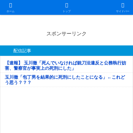
日本第一！ニュース録
ホーム
トップ
サイドバー
スポンサーリンク
配信記事
【速報】 玉川徹「死んでいなければ銃刀法違反と公務執行妨
害、警察官が事実上の死刑にした」
玉川徹「包丁男を結果的に死刑にしたことになる」←これど
う思う？？？