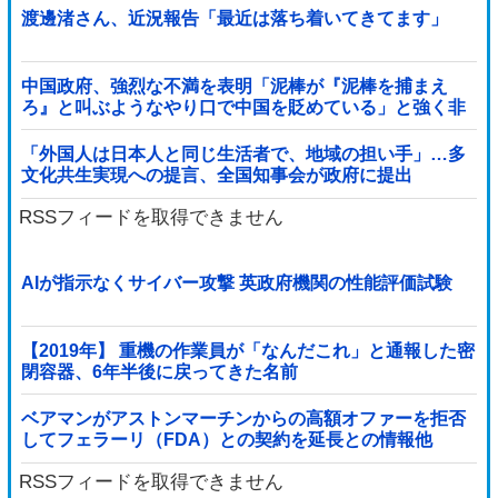
渡邊渚さん、近況報告「最近は落ち着いてきてます」
中国政府、強烈な不満を表明「泥棒が『泥棒を捕まえ
ろ』と叫ぶようなやり口で中国を貶めている」と強く非
難！
「外国人は日本人と同じ生活者で、地域の担い手」…多
文化共生実現への提言、全国知事会が政府に提出
RSSフィードを取得できません
AIが指示なくサイバー攻撃 英政府機関の性能評価試験
【2019年】 重機の作業員が「なんだこれ」と通報した密
閉容器、6年半後に戻ってきた名前
ベアマンがアストンマーチンからの高額オファーを拒否
してフェラーリ（FDA）との契約を延長との情報他
RSSフィードを取得できません