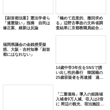
【副首都法案】憲法学者ら
「極めて恣意的、撤回求め
「違憲疑い」指摘 自民は
る」辺野古事故の文科省調
修正案、維新は反論
査結果に京都教職員組合が
声明
福岡県議会の金銭授受疑
惑、大阪・吉村知事「副首
都にはなれない」
14歳中学3年生をSNSで誘
い出し性的暴行 韓国籍の
25歳容疑者を再逮捕 過去
に12歳少女・9歳女児への性
的暴行など疑いでも逮捕
「二重価格」導入の姫路城
入城者9万人減、収入は2倍
に 周辺の観光、宿泊施設に
影響も 5月までの3カ月