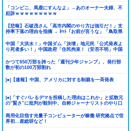
「コンビニ、馬鹿にすんなよ」→あのオーナー夫婦、不
起訴ｗｗｗｗｗｗｗｗｗ
【悲報】石破茂さん「高市内閣のやり方は強引だ！」支
持率下落の理由を指摘 → ﾈｯﾄ「お前が言うな」「鳥取県
だけ減税無しで！」 ｗｗｗｗｗｗｗｗｗｗｗｗｗｗ
中国「大洪水！」中国ダム「決壊」地元民「公式発表よ
り死者多い！」中国政府「住民拘束！（安否不明」中国
当局「救助隊動画も削除」台風13号「三峡ダム接近中」
→
かつて650万部を誇った「週刊少年ジャンプ」、発行部
数が初の100万部割れ
|●|【速報】中国、アメリカに対する制裁を一斉発表
|●|「すぐバレるデマを投稿した理由はこれか」と拡散元
の”賢さ”に批判が殺到中、自称ジャーナリストのやり口
というのが……
商用化目指す光量子コンピューターが稼働 研究拠点で世
界初…産総研など！