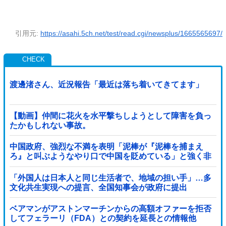
引用元:
https://asahi.5ch.net/test/read.cgi/newsplus/1665565697/
渡邊渚さん、近況報告「最近は落ち着いてきてます」
【動画】仲間に花火を水平撃ちしようとして障害を負っ
たかもしれない事故。
中国政府、強烈な不満を表明「泥棒が『泥棒を捕まえ
ろ』と叫ぶようなやり口で中国を貶めている」と強く非
難！
「外国人は日本人と同じ生活者で、地域の担い手」…多
文化共生実現への提言、全国知事会が政府に提出
ベアマンがアストンマーチンからの高額オファーを拒否
してフェラーリ（FDA）との契約を延長との情報他