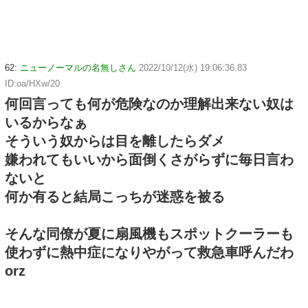
62:
ニューノーマルの名無しさん
2022/10/12(水) 19:06:36.83
ID:oa/HXw/20
何回言っても何が危険なのか理解出来ない奴は
いるからなぁ
そういう奴からは目を離したらダメ
嫌われてもいいから面倒くさがらずに毎日言わ
ないと
何か有ると結局こっちが迷惑を被る
そんな同僚が夏に扇風機もスポットクーラーも
使わずに熱中症になりやがって救急車呼んだわ
orz