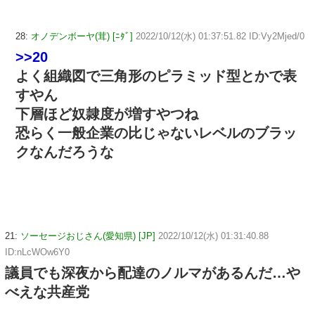
28:
オノデンボーヤ(茸) [ﾆﾀﾞ]
2022/10/12(水) 01:37:51.82 ID:Vy2Mjed/0
>>20
よく組織図で三角形のピラミッド型とかで表
すやん
下層ほど奴隷度が増すやつね
恐らく一般企業の比じゃないレベルのブラッ
クなんだろうな
21:
ソーセージおじさん(愛知県) [JP]
2022/10/12(水) 01:31:40.88
ID:nLcWOw6Y0
議員でも深夜から配達のノルマがあるんだ…や
べえな共産党