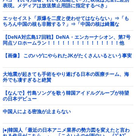
表現。メディアは放送禁止用語に指定するべき」
エッセイスト「原爆を二度と使わせてはならない」⇒「も
ちろん中国の核も非難する？」⇒「中国の核は綺麗な
核！」
【DeNA対広島17回戦】DeNA・エンカーナシオン、第7号
同点ソロホームラン！！！！！！！！！！！！！！！他
【画像】 このハゲにやられたJKがたくさんいるという事実
大地震が起きても手術をやり遂げる日本の医療チーム、海
外でも凄すぎると絶賛
【なんで】竹島ソングを歌う韓国アイドルグループが待望
の日本デビュー
中国人による密漁が止まらない
|●|韓国人「最近の日本アニメ業界の勢力図を変えたと言わ
れる作品がこちら…」→「こういうのが面白い…（ﾌﾞﾙﾌﾞ