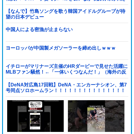
取りへ
【なんで】竹島ソングを歌う韓国アイドルグループが待
望の日本デビュー
中国人による密漁が止まらない
ヨーロッパが中国製メガソーラーを締め出しｗｗｗ
イチローがマリナーズ主催のHRダービーで見せた活躍に
MLBファン騒然！←「一体いくつなんだ！」（海外の反
応）
【DeNA対広島17回戦】DeNA・エンカーナシオン、第7
号同点ソロホームラン！！！！！！！！！！！！！！！
他