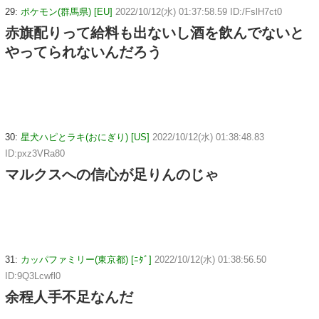
29:
ポケモン(群馬県) [EU]
2022/10/12(水) 01:37:58.59 ID:/FslH7ct0
赤旗配りって給料も出ないし酒を飲んでないと
やってられないんだろう
30:
星犬ハピとラキ(おにぎり) [US]
2022/10/12(水) 01:38:48.83
ID:pxz3VRa80
マルクスへの信心が足りんのじゃ
31:
カッパファミリー(東京都) [ﾆﾀﾞ]
2022/10/12(水) 01:38:56.50
ID:9Q3Lcwfl0
余程人手不足なんだ