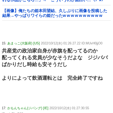
ﾙ」＝韓国の反応
【画像】俺たちの姫本田望結、久しぶりに画像を投稿した
結果→やっぱりワイらの姫だったw w w w w w w w w w
15:
あまっこ(大阪府) [US]
2022/10/12(水) 01:26:27.22 ID:MUvH0jjO0
共産党の政治家自身が赤旗を配ってるのか
配ってくれる党員が少なそうだよな ジジババ
ばかりだし時給も安そうだし
よりによって飲酒運転とは 完全終了ですね
17:
かもんちゃん(ジパング) [IE]
2022/10/12(水) 01:27:30.55