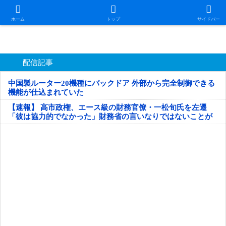
日本第一！ニュース録
ホーム
トップ
サイドバー
配信記事
中国製ルーター20機種にバックドア 外部から完全制御できる
機能が仕込まれていた
【速報】 高市政権、エース級の財務官僚・一松旬氏を左遷
「彼は協力的でなかった」財務省の言いなりではないことが
判明