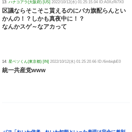
13:
ハナコアラ(大阪府) [US]
2022/10/12(水) 01:25:15.04 ID:A0XzRi7X0
区議ならそこそこ貰えるのにバカ旗配らんとい
かんの！？しかも真夜中に！？
なんかスゲ～なアカって
14:
星ベソくん(東京都) [IN]
2022/10/12(水) 01:25:20.66 ID:/6mbiqbE0
統一共産党www
パヨ「れいわ信者、れいわ知能といった表現は完全に差別