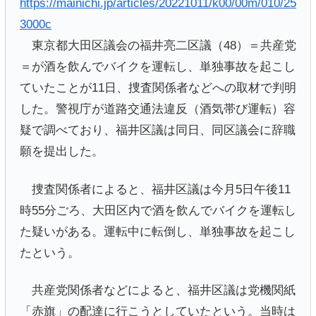
https://mainichi.jp/articles/20221011/k00/00m/010/25
3000c
東京都大田区議会の福井亮二区議（48）＝共産党
＝が酒を飲んでバイクを運転し、単独事故を起こし
ていたことが11日、捜査関係者などへの取材で判明
した。警視庁が道路交通法違反（酒気帯び運転）容
疑で調べており、福井区議は同日、同区議会に辞職
願を提出した。
捜査関係者によると、福井区議は今月5日午後11
時55分ごろ、大田区内で酒を飲んでバイクを運転し
た疑いがある。運転中に転倒し、単独事故を起こし
たという。
共産党関係者などによると、福井区議は党機関紙
「赤旗」の配達に行こうとしていたという。当時は