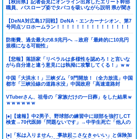
【秋田県】記者会見にオンライン出席したエリート幹部
職員、バスローブ姿でタバコを吸いながら説明 県が聞き
取りへ
【DeNA対広島17回戦】DeNA・エンカーナシオン、第7
号同点ソロホームラン！！！！！！！！！！！！！！！
他
防衛費、過去最大の8.9兆円へ →政府「最終的に10兆円
規模になる可能性」
【悲報】落語家「リベラルは多様性を認めろ！と言いな
がら自分達と違う意見には執拗に攻撃してくる！」ｗｗ
ｗｗｗｗｗｗｗｗｗｗｗｗ
中国「大洪水！」三峡ダム「9門開放！（全力放流」中国
都市「三峡沿線の道路水没」中国政府「高速道路封
鎖！」中国ダム「緊急放流に合わせて開門（土砂崩れ発
生」→
VTuberさん、祖母の「家族だけの一日葬」をした結果ｗ
ｗｗｗｗｗｗ
|●|【速報】中2男子、野球部の練習中に頭部を強打しCT
検査→70代医師「問題ないです」→中学生死亡「他人の
CT画像みてました」
|●|「私は入りません、 事故起こさなきゃいい」と保険加