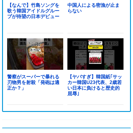
【なんで】竹島ソングを
中国人による密漁が止ま
歌う韓国アイドルグルー
らない
プが待望の日本デビュー
警察がスーパーで暴れる
【ヤバすぎ】韓国紙｢サッ
刃物男を射殺「発砲は適
カー韓国U23代表、2歳若
正か？」
い日本に負けると歴史的
屈辱｣