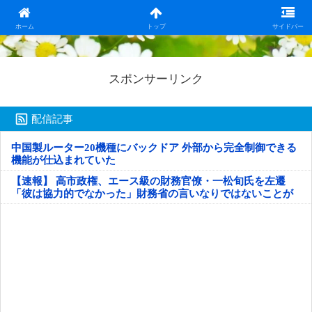
日本第一！ニュース録
ホーム
トップ
サイドバー
スポンサーリンク
配信記事
中国製ルーター20機種にバックドア 外部から完全制御できる
機能が仕込まれていた
【速報】 高市政権、エース級の財務官僚・一松旬氏を左遷
「彼は協力的でなかった」財務省の言いなりではないことが
判明