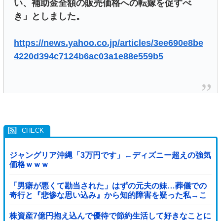
い、補助金全額の販売価格への転嫁を促すべ
き」としました。
https://news.yahoo.co.jp/articles/3ee690e8be
4220d394c7124b6ac03a1e88e559b5
ジャングリア沖縄「3万円です」←ディズニー超えの強気
価格ｗｗｗ
「男癖が悪くて勘当された」はずの元夫の妹…葬儀での
奇行と『悲惨な思い込み』から知的障害を疑った私→こ
っそり病院へ誘導し行政保護させた話
株資産7億円抱え込んで優待で節約生活して好きなことに