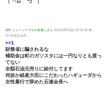
（´･･ω` つ ）
103:
ニューノーマルの名無しさん
2022/10/07(金) 20:05:50.98
ID:S6uEk1aU0
>>1
財務省に騙されるな
補助金は町のガソスタには一円なりとも渡っ
てない
全額石油元売りに給付してます
何故か経産大臣にこだわったハギューダから
女性暴行で辞めた石連会長へ