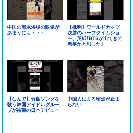
中国の海水浴場の映像が
【批判】ワールドカップ
あまりにも・・・
決勝のハーフタイムショ
ー、英紙｢BTSが出てきて
悪夢かと思った｣
【なんで】竹島ソングを
中国人による密漁が止ま
歌う韓国アイドルグルー
らない
プが待望の日本デビュー