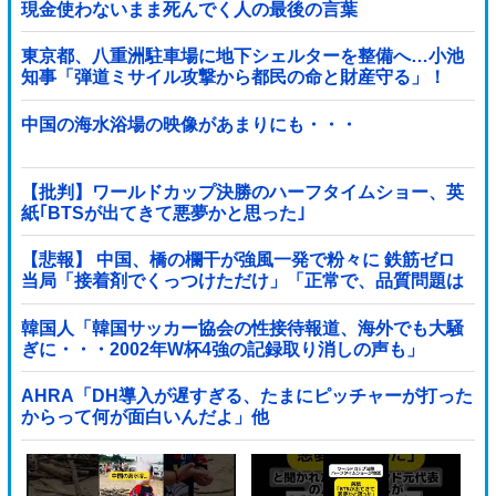
現金使わないまま死んでく人の最後の言葉
東京都、八重洲駐車場に地下シェルターを整備へ…小池
知事「弾道ミサイル攻撃から都民の命と財産守る」！
中国の海水浴場の映像があまりにも・・・
【批判】ワールドカップ決勝のハーフタイムショー、英
紙｢BTSが出てきて悪夢かと思った｣
【悲報】 中国、橋の欄干が強風一発で粉々に 鉄筋ゼロ
当局「接着剤でくっつけただけ」「正常で、品質問題は
ない」
韓国人「韓国サッカー協会の性接待報道、海外でも大騒
ぎに・・・2002年W杯4強の記録取り消しの声も」
→「マジで国の恥だ」「2002年まで疑う価値があ...
AHRA「DH導入が遅すぎる、たまにピッチャーが打った
からって何が面白いんだよ」他