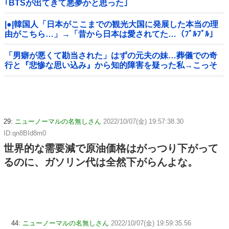
｢BTSが出てきて悪夢かと思った｣
|●|韓国人「日本がここまでの観光大国に発展した本当の理
由がこちら…」→「昔から日本は愛されてた…（ﾌﾞﾙﾌﾞﾙ」
＝韓国の反応
「男癖が悪くて勘当された」はずの元夫の妹…葬儀での奇
行と『悲惨な思い込み』から知的障害を疑った私→こっそ
り病院へ誘導し行政保護させた話
29:
ニューノーマルの名無しさん
2022/10/07(金) 19:57:38.30
ID:qn8BId8m0
世界的な需要減で原油価格はがっつり下がって
るのに、ガソリン代は全然下がらんよな。
44:
ニューノーマルの名無しさん
2022/10/07(金) 19:59:35.56