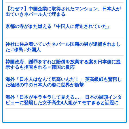
鎖！」中国ダム「緊急放流に合わせて開門（土砂崩...
【なぜ？】中国企業に取得されたマンション、日本人が
出ていきネパール人で埋まる
京都の寺がまた燃える「中国人に脅迫されていた」
神社に住み着いていたネパール国籍の男が逮捕されまし
た #移民 #外国人
韓国政府、謝罪をすれば賠償を放棄する案を日本側に提
示するも拒否される＝韓国の反応
海外「日本人はなんて気高いんだ！」 英高級紙も驚愕し
た極限の中の日本人の姿に世界が衝撃
海外「日本がキラキラして見える…」 日本の街頭インタ
ビューに登場した女子高生4人組がエモすぎると話題に