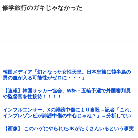
修学旅行のガキじゃなかった
韓国メディア「幻となった女性天皇。日本皇族に韓半島の
男の血が入る可能性がゼロに・・・」
【速報】韓国サッカー協会、W杯・五輪予選で外国審判員
や監督官を性接待！！！！
インフルエンサー、Xの誹謗中傷により自殺→記者「これ、
インプレゾンビが誹謗中傷の中心じゃね？」→分析してい
くとヤバイ真実が浮かび上がる他
【画像】 このハゲにやられたJKがたくさんいるという事実