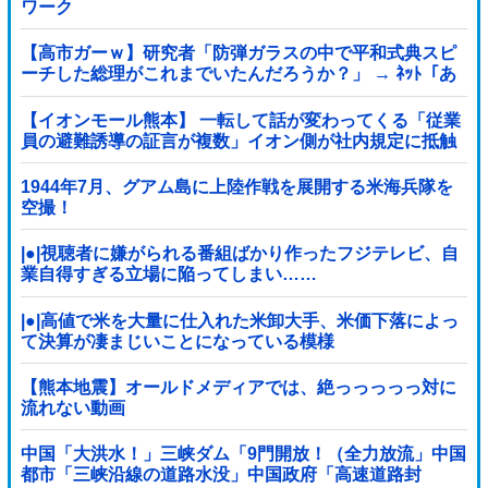
ワーク
【高市ガーｗ】研究者「防弾ガラスの中で平和式典スピ
ーチした総理がこれまでいたんだろうか？」 → ﾈｯﾄ「あ
なたの応援してた石破前総理もしてましたよ？」ｗｗｗ
ｗｗ
【イオンモール熊本】 一転して話が変わってくる「従業
員の避難誘導の証言が複数」イオン側が社内規定に抵触
していた疑い
1944年7月、グアム島に上陸作戦を展開する米海兵隊を
空撮！
|●|視聴者に嫌がられる番組ばかり作ったフジテレビ、自
業自得すぎる立場に陥ってしまい……
|●|高値で米を大量に仕入れた米卸大手、米価下落によっ
て決算が凄まじいことになっている模様
【熊本地震】オールドメディアでは、絶っっっっっ対に
流れない動画
中国「大洪水！」三峡ダム「9門開放！（全力放流」中国
都市「三峡沿線の道路水没」中国政府「高速道路封