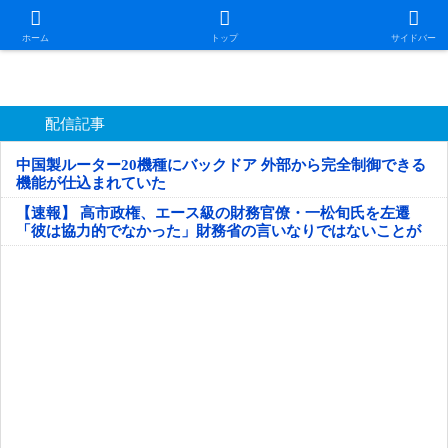
日本第一！ニュース録
ホーム
トップ
サイドバー
配信記事
中国製ルーター20機種にバックドア 外部から完全制御できる
機能が仕込まれていた
【速報】 高市政権、エース級の財務官僚・一松旬氏を左遷
「彼は協力的でなかった」財務省の言いなりではないことが
判明