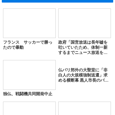
フランス サッカーで勝っ
政府「国営放送は長年嘘を
たので暴動
吐いていたため、体制一新
するまでニュース放送を停
止する」
仏パリ郊外の大聖堂に「非
白人の大規模強制送還」求
める横断幕 黒人市長のバリ
ー・バガヨコ氏、「憎悪」
に基づく行為と非難
独仏、戦闘機共同開発中止