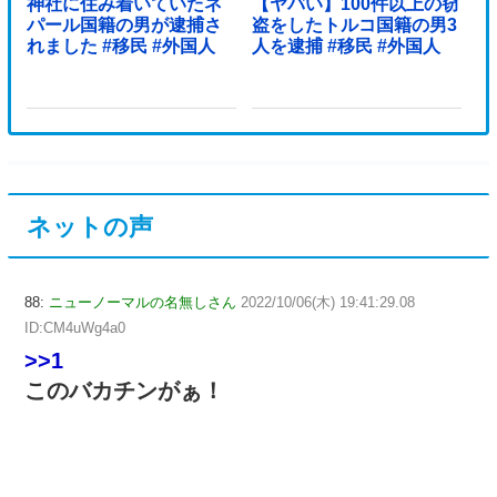
神社に住み着いていたネ
【ヤバい】100件以上の窃
パール国籍の男が逮捕さ
盗をしたトルコ国籍の男3
れました #移民 #外国人
人を逮捕 #移民 #外国人
ネットの声
88:
ニューノーマルの名無しさん
2022/10/06(木) 19:41:29.08
ID:CM4uWg4a0
>>1
このバカチンがぁ！