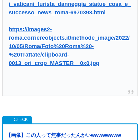
i_vaticani_turista_danneggia_statue_cosa_e_
successo_news_roma-6970393.html
https://images2-
roma.corriereobjects.it/methode_image/2022/
10/05/Roma/Foto%20Roma%20-
%20Trattate/clipboard-
0013_ori_crop_MASTER__0x0.jpg
【画像】この人って無事だったんかいwwwwwwww