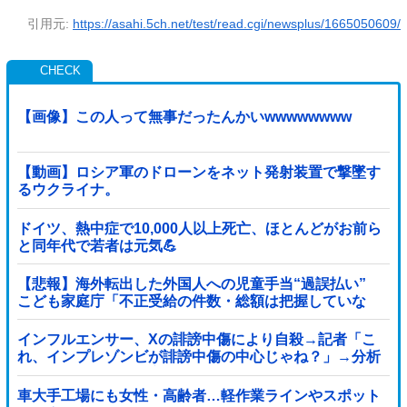
引用元:
https://asahi.5ch.net/test/read.cgi/newsplus/1665050609/
【画像】この人って無事だったんかいwwwwwwww
【動画】ロシア軍のドローンをネット発射装置で撃墜す
るウクライナ。
ドイツ、熱中症で10,000人以上死亡、ほとんどがお前ら
と同年代で若者は元気💪
【悲報】海外転出した外国人への児童手当“過誤払い”
こども家庭庁「不正受給の件数・総額は把握していな
い」
インフルエンサー、Xの誹謗中傷により自殺→記者「こ
れ、インプレゾンビが誹謗中傷の中心じゃね？」→分析
していくとヤバイ真実が浮かび上がる他
車大手工場にも女性・高齢者…軽作業ラインやスポット