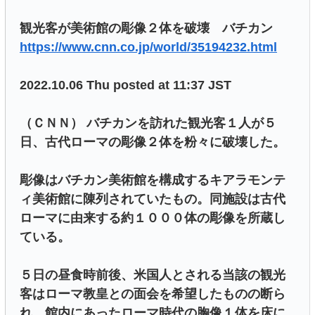
観光客が美術館の彫像２体を破壊 バチカン
https://www.cnn.co.jp/world/35194232.html
2022.10.06 Thu posted at 11:37 JST
（ＣＮＮ） バチカンを訪れた観光客１人が５
日、古代ローマの彫像２体を粉々に破壊した。
彫像はバチカン美術館を構成するキアラモンテ
ィ美術館に陳列されていたもの。同施設は古代
ローマに由来する約１０００体の彫像を所蔵し
ている。
５日の昼食時前後、米国人とされる当該の観光
客はローマ教皇との面会を希望したものの断ら
れ、館内にあったローマ時代の胸像１体を床に