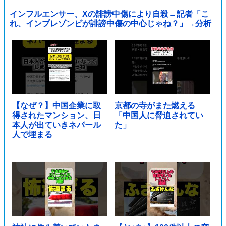
インフルエンサー、Xの誹謗中傷により自殺→記者「こ
れ、インプレゾンビが誹謗中傷の中心じゃね？」→分析
していくとヤバイ真実が浮かび上がる他
【なぜ？】中国企業に取
京都の寺がまた燃える
得されたマンション、日
「中国人に脅迫されてい
本人が出ていきネパール
た」
人で埋まる