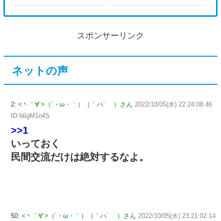
スポンサーリンク
ネットの声
2:
<丶｀∀´>（´・ω・｀）（｀ハ´ ）さん
2022/10/05(水) 22:24:08.46
ID:66gM1n4S
>>1
いっておく
民間交流だけは絶対するなよ。
50:
<丶｀∀´>（´・ω・｀）（｀ハ´ ）さん
2022/10/05(水) 23:21:02.14