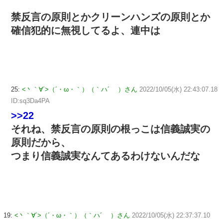
禁反言の原則とかクリーンハンズの原則とか
確信犯的に無視してるよ、連中は
25:
<丶｀∀´>（´・ω・｀）（｀ハ´ ）さん
2022/10/05(水) 22:43:07.18
ID:sq3Da4PA
>>22
それね、禁反言の原則の根っこは信義誠実の
原則だから、
つまり信義誠実なんてあるわけないんだな
19:
<丶｀∀´>（´・ω・｀）（｀ハ´ ）さん
2022/10/05(水) 22:37:37.10