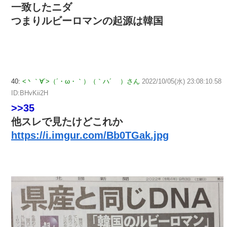
一致したニダ
つまりルビーロマンの起源は韓国
40:
<丶｀∀´>（´・ω・｀）（｀ハ´ ）さん
2022/10/05(水) 23:08:10.58
ID:BHvKii2H
>>35
他スレで見たけどこれか
https://i.imgur.com/Bb0TGak.jpg