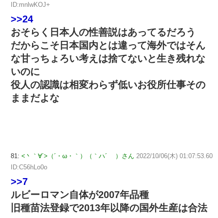
ID:mnlwKOJ+
>>24
おそらく日本人の性善説はあってるだろう
だからこそ日本国内とは違って海外ではそん
な甘っちょろい考えは捨てないと生き残れな
いのに
役人の認識は相変わらず低いお役所仕事その
ままだよな
81:
<丶｀∀´>（´・ω・｀）（｀ハ´ ）さん
2022/10/06(木) 01:07:53.60
ID:C56hLo0o
>>7
ルビーロマン自体が2007年品種
旧種苗法登録で2013年以降の国外生産は合法