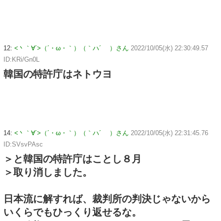
12:
<丶｀∀´>（´・ω・｀）（｀ハ´ ）さん
2022/10/05(水) 22:30:49.57
ID:KRi/Gn0L
韓国の特許庁はネトウヨ
14:
<丶｀∀´>（´・ω・｀）（｀ハ´ ）さん
2022/10/05(水) 22:31:45.76
ID:SVsvPAsc
＞と韓国の特許庁はことし８月
＞取り消しました。
日本流に解すれば、裁判所の判決じゃないから
いくらでもひっくり返せるな。