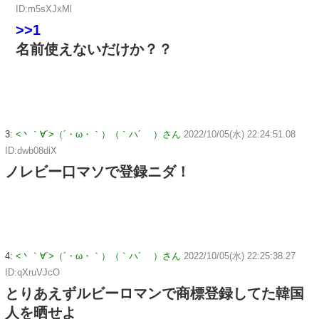
ID:m5sXJxMl
>>1
名前使えないだけか？？
3:
<丶｀∀´>（´・ω・｀）（｀ハ´ ）さん
2022/10/05(水) 22:24:51.08
ID:dwb08diX
ノレビー口マソで登録ニダ！
4:
<丶｀∀´>（´・ω・｀）（｀ハ´ ）さん
2022/10/05(水) 22:25:38.27
ID:qXruVJcO
とりあえずルビーロマンで商標登録してた韓国
人を晒せよ