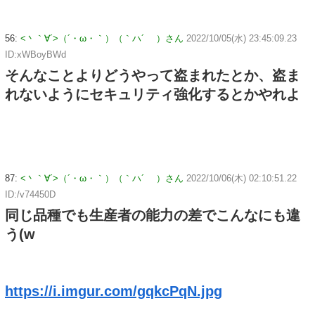
56:
<丶｀∀´>（´・ω・｀）（｀ハ´ ）さん
2022/10/05(水) 23:45:09.23
ID:xWBoyBWd
そんなことよりどうやって盗まれたとか、盗ま
れないようにセキュリティ強化するとかやれよ
87:
<丶｀∀´>（´・ω・｀）（｀ハ´ ）さん
2022/10/06(木) 02:10:51.22
ID:/v74450D
同じ品種でも生産者の能力の差でこんなにも違
う(w
https://i.imgur.com/gqkcPqN.jpg