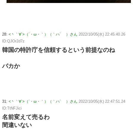
28:
<丶｀∀´>（´・ω・｀）（｀ハ´ ）さん
2022/10/05(水) 22:45:40.26
ID:QJOr2d7z
韓国の特許庁を信頼するという前提なのね
バカか
31:
<丶｀∀´>（´・ω・｀）（｀ハ´ ）さん
2022/10/05(水) 22:47:51.24
ID:TtNFJici
名前変えて売るわ
間違いない