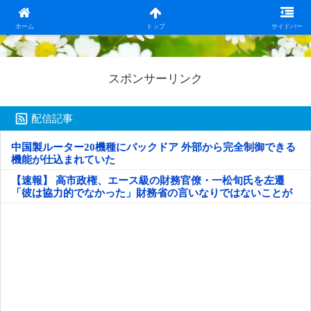
日本第一！ニュース録
ホーム
トップ
サイドバー
スポンサーリンク
配信記事
中国製ルーター20機種にバックドア 外部から完全制御できる
機能が仕込まれていた
【速報】 高市政権、エース級の財務官僚・一松旬氏を左遷
「彼は協力的でなかった」財務省の言いなりではないことが
判明