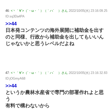
46:
<丶｀∀´>（´・ω・｀）（｀ハ´ ）さん
2022/10/05(水) 23:16:09.25
ID:sq3Da4PA
>>44
日本発コンテンツの海外展開に補助金を出す
のと同様、行政から補助金を出してもいいん
じゃないかと思うレベルだよね
47:
<丶｀∀´>（´・ω・｀）（｀ハ´ ）さん
2022/10/05(水) 23:16:32.83
ID:jOGmyA68
>>44
というか農林水産省で専門の部署作れよと思
う
有料で構わないから