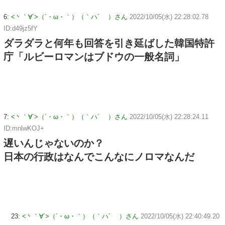
6:
<丶｀∀´>（´・ω・｀）（｀ハ´ ）さん
2022/10/05(水) 22:28:02.78
ID:d49jz5fY
ダラダラと何年も回答を引き延ばした韓国特許
庁「ルビーロマンはブドウの一般名詞」
7:
<丶｀∀´>（´・ω・｀）（｀ハ´ ）さん
2022/10/05(水) 22:28:24.11
ID:mnlwKOJ+
遅いんじゃないのか？
日本の行政はなんでこんなにノロマなんだ
23:
<丶｀∀´>（´・ω・｀）（｀ハ´ ）さん
2022/10/05(水) 22:40:49.20