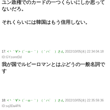
ユン政権でのカードの一つくらいにしか思って
ないだろ。
それくらいには韓国はもう信用しない。
17:
<丶｀∀´>（´・ω・｀）（｀ハ´ ）さん
2022/10/05(水) 22:34:04.18
ID:GYzomtDd
我が国でルビーロマンとはぶどうの一般名詞で
す
18:
<丶｀∀´>（´・ω・｀）（｀ハ´ ）さん
2022/10/05(水) 22:35:59.36
ID:sq3Da4PA