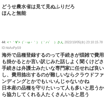
どうせ農水省は見て見ぬふりだろ
ほんと無能
44:
<丶｀∀´>（´・ω・｀）（｀ハ´ ）さん
2022/10/05(水) 23:10:15.78
ID:hbAoPpS9
海外で品種登録するのって手続きが煩雑で費用
も掛かるとか言い訳じみた話しよく聞くけどさ
手続きは弁護士みたいな専門家に任せれば良い
し、費用捻出するのが難しいならクラウドファ
ンディングとかでもいいんじゃないかね
日本産の品種を守りたいって人も多いと思うか
ら協力してくれる人たくさんいると思う