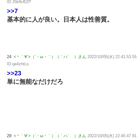
ID:J5k8vBZP
>>7
基本的に人が良い。日本人は性善質。
24:
<丶｀∀´>（´・ω・｀）（｀ハ´ ）さん
2022/10/05(水) 22:41:53.55
ID:qe4zhtLs
>>23
単に無能なだけだろ
29:
<丶｀∀´>（´・ω・｀）（｀ハ´ ）さん
2022/10/05(水) 22:45:47.91