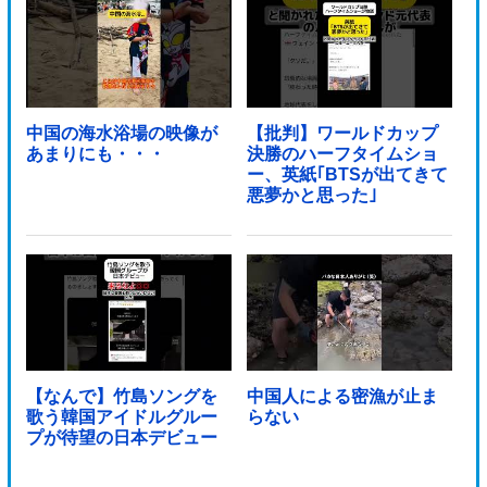
中国の海水浴場の映像が
【批判】ワールドカップ
あまりにも・・・
決勝のハーフタイムショ
ー、英紙｢BTSが出てきて
悪夢かと思った｣
【なんで】竹島ソングを
中国人による密漁が止ま
歌う韓国アイドルグルー
らない
プが待望の日本デビュー