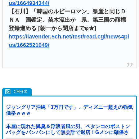
us/1664934344/
【石川】「韓国のルビーロマン」県産と同じＤ
ＮＡ 国鑑定、苗木流出か 県、第三国の商標
登録進める [朝一から閉店までφ★]
https://lavender.5ch.net/test/read.cgi/news4pl
us/1662521049/
ジャングリア沖縄「3万円です」←ディズニー超えの強気
価格ｗｗｗ
本屋に現れた異臭＆浮浪者風の男、ペタンコのボストン
バッグをパンパンにして無会計で退店！Gメンに確保さ
れ「なんで？」と本気で困惑ｗｗｗ