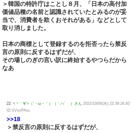
＞韓国の特許庁はことし８月、「日本の高付加
価値品種の名前と認識されていたとみるのが妥
当で、消費者を欺くおそれがある」などとして
取り消しました。
日本の商標として登録するのを拒否ったら禁反
言の原則に反するはずだが、
その場しのぎの言い訳に終始するやつらだから
なあ
22:
<丶｀∀´>（´・ω・｀）（｀ハ´ ）さん
2022/10/05(水) 22:39:26.83
ID:SVsvPAsc
>>18
＞禁反言の原則に反するはずだが、