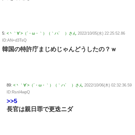
5:
<丶｀∀´>（´・ω・｀）（｀ハ´ ）さん
2022/10/05(水) 22:25:52.86
ID:AN+d3TsQ
韓国の特許庁まじめじゃんどうしたの？ｗ
89:
<丶｀∀´>（´・ω・｀）（｀ハ´ ）さん
2022/10/06(木) 02:32:36.59
ID:RsnI4wpQ
>>5
長官は親日罪で更迭ニダ