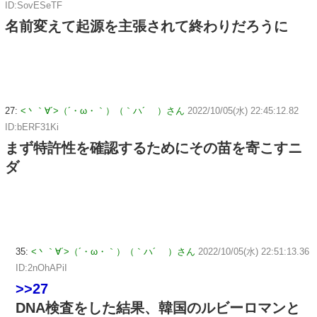
ID:SovESeTF
名前変えて起源を主張されて終わりだろうに
27:
<丶｀∀´>（´・ω・｀）（｀ハ´ ）さん
2022/10/05(水) 22:45:12.82
ID:bERF31Ki
まず特許性を確認するためにその苗を寄こすニ
ダ
35:
<丶｀∀´>（´・ω・｀）（｀ハ´ ）さん
2022/10/05(水) 22:51:13.36
ID:2nOhAPiI
>>27
DNA検査をした結果、韓国のルビーロマンと