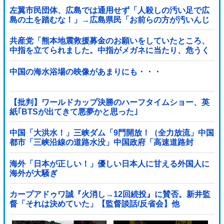
左翼市民団体、広島では通用せず「人殺しの汚い足で広
島の土を踏むな！」→広島県民「お前らの方が汚いんじ
ゃ！」「ワシらが広島県民じゃ」
共産党「熊本地震救援募金のお願いをしていたところ、
中指を立てられました。中指がメガネに当たり、危うく
怪我をするところでした」
中国の海水浴場の映像があまりにも・・・
【批判】ワールドカップ決勝のハーフタイムショー、英
紙｢BTSが出てきて悪夢かと思った｣
中国「大洪水！」三峡ダム「9門開放！（全力放流」中国
都市「三峡沿線の道路水没」中国政府「高速道路封
鎖！」中国ダム「緊急放流に合わせて開門（土砂崩れ発
生」→
海外「日本が正しい！」優しい日本人に甘える外国人に
海外が大騒ぎ
カープアドゥワ誠『火消し→12回続投』に賛否。新井監
督「それは決めていた」【監督談話/反省会】他