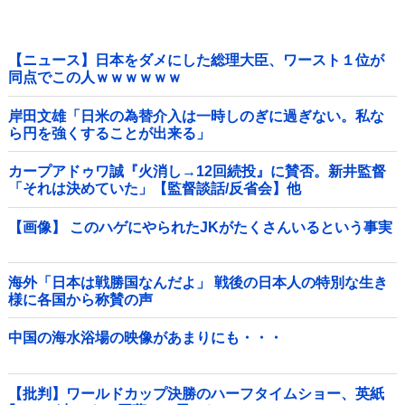
【ニュース】日本をダメにした総理大臣、ワースト１位が
同点でこの人ｗｗｗｗｗｗ
岸田文雄「日米の為替介入は一時しのぎに過ぎない。私な
ら円を強くすることが出来る」
カープアドゥワ誠『火消し→12回続投』に賛否。新井監督
「それは決めていた」【監督談話/反省会】他
【画像】 このハゲにやられたJKがたくさんいるという事実
海外「日本は戦勝国なんだよ」 戦後の日本人の特別な生き
様に各国から称賛の声
中国の海水浴場の映像があまりにも・・・
【批判】ワールドカップ決勝のハーフタイムショー、英紙