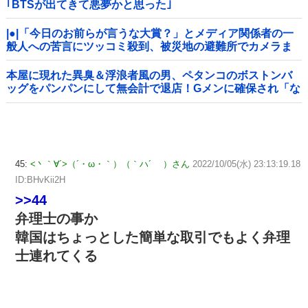
｢BTSが出てきて悪夢かと思った｣
|●|「今日のお前らが言うな大賞？」とメディア関係者の一
般人への苦言にツッコミ殺到、被災地の避難所でカメラま
わすのは……
本屋に現れた異臭＆浮浪者風の男、ペタンコのボストンバ
ッグをパンパンにして無会計で退店！Gメンに確保され「な
んで？」と本気で困惑ｗｗｗ
45:
<丶｀∀´>（´・ω・｀）（｀ハ´ ）さん
2022/10/05(水) 23:13:19.18
ID:BHvKii2H
>>44
弁理士の事か
韓国はちょっとした簡単な取引でもよく弁理
士連れてくる