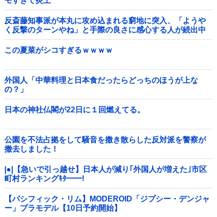
モすぎて炎上
反斎藤知事派が本丸に攻め込まれる窮地に突入、「ようや
く反撃のターンやね」と手際の良さに感心する人が続出中
他
この夏菜がシコすぎるｗｗｗｗ
外国人「中華料理と日本食だったらどっちのほうが上な
の？」
日本の神社仏閣が22日に１回燃えてる。
公園を不法占拠をして騒音を撒き散らした反対派を警察が
撤去しました！
|●|【急いで引っ越せ】日本人が減り｢外国人が増えた｣市区
町村ランキングｷﾀ━━!
【パシフィック・リム】MODEROID「ジプシー・デンジャ
ー」プラモデル【10日予約開始】