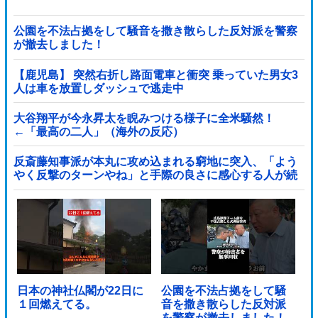
公園を不法占拠をして騒音を撒き散らした反対派を警察
が撤去しました！
【鹿児島】 突然右折し路面電車と衝突 乗っていた男女3
人は車を放置しダッシュで逃走中
大谷翔平が今永昇太を睨みつける様子に全米騒然！
←「最高の二人」（海外の反応）
反斎藤知事派が本丸に攻め込まれる窮地に突入、「よう
やく反撃のターンやね」と手際の良さに感心する人が続
出中他
日本の神社仏閣が22日に
公園を不法占拠をして騒
１回燃えてる。
音を撒き散らした反対派
を警察が撤去しました！