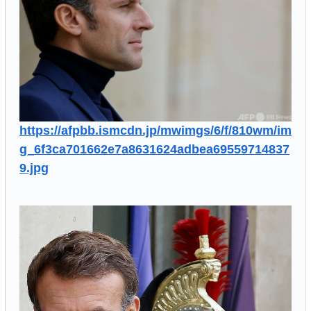
https://afpbb.ismcdn.jp/mwimgs/6/f/810wm/im
g_6f3ca701662e7a8631624adbea69559714837
9.jpg